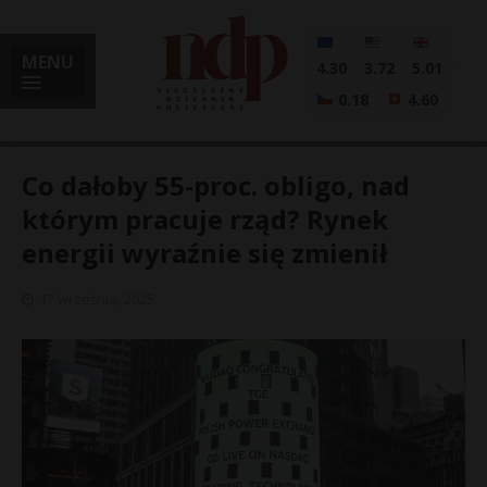
MENU
4.30
3.72
5.01
0.18
4.60
Co dałoby 55-proc. obligo, nad
którym pracuje rząd? Rynek
energii wyraźnie się zmienił
i
17 września, 2025
l