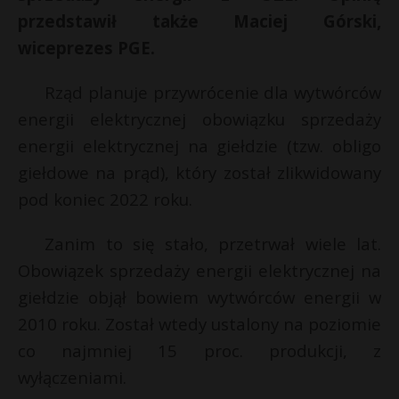
przedstawił także Maciej Górski,
P
wiceprezes PGE.
Rząd planuje przywrócenie dla wytwórców
energii elektrycznej obowiązku sprzedaży
E
energii elektrycznej na giełdzie (tzw. obligo
giełdowe na prąd), który został zlikwidowany
i
l
pod koniec 2022 roku.
Zanim to się stało, przetrwał wiele lat.
Obowiązek sprzedaży energii elektrycznej na
giełdzie objął bowiem wytwórców energii w
2010 roku. Został wtedy ustalony na poziomie
co najmniej 15 proc. produkcji, z
wyłączeniami.