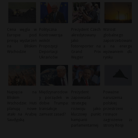
Cena węgla w
Polityczna
Prezydent Czech
Wzrost
Europie pod
Kontrowersja
akredytowany
globalnego
presją wydarzeń
wokół
jako
zapotrzebowani
na Bliskim
Propozycji
fotoreporter na
a na energię
Wschodzie
Deportacji
Grand Prix
wyzwaniem dla
Ukraińców
Węgier
rynku
Napięcia na
Międzynarodow
Prezydent
Poważne
Bliskim
y porządek w
zapowiada
naruszenia
Wschodzie: Huti
dobie Trumpa:
strategię
polskiej
planują nowe
transakcje
rozwoju jako
przestrzeni –
ataki na Arabię
zamiast zasad?
kluczowy punkt
rosnące
Saudyjską
kampanii
zagrożenie ze
parlamentarnej
strony Rosji