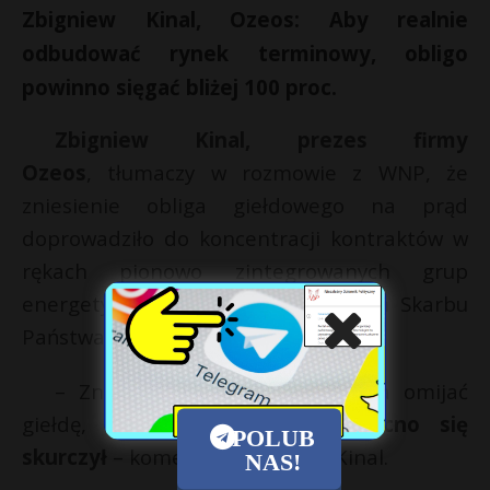
Zbigniew Kinal, Ozeos: Aby realnie
odbudować rynek terminowy, obligo
powinno sięgać bliżej 100 proc.
Zbigniew Kinal, prezes firmy
Ozeos
, tłumaczy w rozmowie z WNP, że
zniesienie obliga giełdowego na prąd
doprowadziło do koncentracji kontraktów w
rękach pionowo zintegrowanych grup
energetycznych, głównie z udziałem Skarbu
Państwa.
– Znaczna część energii zaczęła omijać
giełdę, a
rynek terminowy mocno się
POLUB
skurczył
– komentuje Zbigniew Kinal.
NAS!