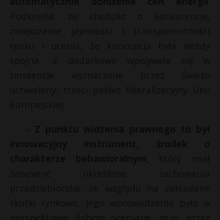
automatycznie obniżenie cen energii
.
Podkreśla, że chodziło o konkurencję,
zwiększenie płynności i transparentności
rynku i ocenia, że koncepcja była wtedy
spójna, a dodatkowo wpisywała się w
tendencje wyznaczone przez świeżo
uchwalony, trzeci pakiet liberalizacyjny Unii
Europejskiej.
–
Z punktu widzenia prawnego to był
innowacyjny instrument, środek o
charakterze behawioralnym,
który miał
zapewnić określone zachowania
przedsiębiorstw, ze względu na zakładane
skutki rynkowe. Jego wprowadzenie było w
perspektywie dobrze oceniane, m.in. przez