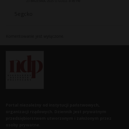
23 WRZEŚNIA, 2025 O GODZ. 8:49 PM
5egcko
Komentowanie jest wyłączone.
Portal niezależny od instytucji państwowych,
organizacji rządowych. Dziennik jest prywatnym
przedsiębiorstwem utworzonym i założonym przez
osoby prywatne.