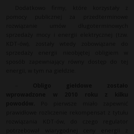
t
Dodatkowo firmy, które korzystały z
r
pomocy publicznej za przedterminowe
rozwiązanie umów długoterminowych
s
sprzedaży mocy i energii elektrycznej (tzw.
s
KDT-ów), zostały wtedy zobowiązane do
sprzedaży energii nieobjętej obligiem w
sposób zapewniający równy dostęp do tej
energii, w tym na giełdzie.
–
Obligo giełdowe zostało
wprowadzone w 2010 roku z kilku
powodów.
Po pierwsze miało zapewnić
prawidłowe rozliczenie rekompensat z tytułu
rozwiązania KDT-ów, do czego regulator
potrzebował wiarygodnej ceny energii z