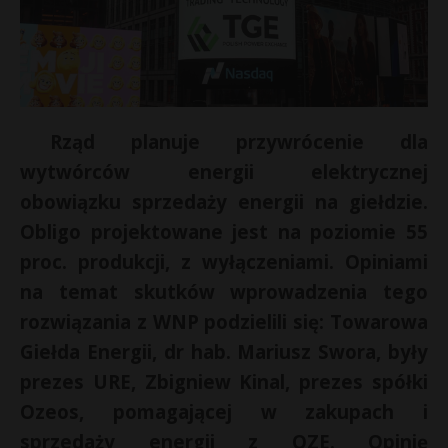
Rząd planuje przywrócenie dla
wytwórców energii elektrycznej
obowiązku sprzedaży energii na giełdzie.
Obligo projektowane jest na poziomie 55
proc. produkcji, z wyłączeniami. Opiniami
na temat skutków wprowadzenia tego
*
rozwiązania z WNP podzielili się: Towarowa
Giełda Energii, dr hab. Mariusz Swora, były
prezes URE, Zbigniew Kinal, prezes spółki
Ozeos, pomagającej w zakupach i
t
sprzedaży energii z OZE. Opinię