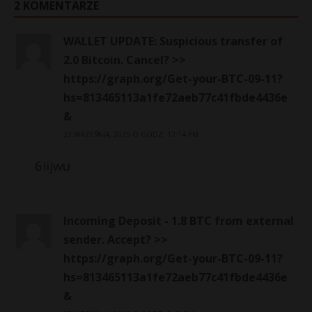
2 KOMENTARZE
WALLET UPDATE: Suspicious transfer of
2.0 Bitcoin. Cancel? >>
https://graph.org/Get-your-BTC-09-11?
hs=813465113a1fe72aeb77c41fbde4436e
&
23 WRZEŚNIA, 2025 O GODZ. 12:14 PM
6iijwu
Incoming Deposit - 1.8 BTC from external
sender. Accept? >>
https://graph.org/Get-your-BTC-09-11?
hs=813465113a1fe72aeb77c41fbde4436e
&