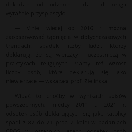
dekadzie odchodzenie ludzi od religii
wyraźnie przyspieszyło.
— Mniej więcej od 2016 r. można
zaobserwować tąpnięcie w dotychczasowych
trendach, spadek liczby ludzi, którzy
deklarują, że są wierzący i uczestniczą w
praktykach religijnych. Mamy też wzrost
liczby osób, które deklarują się jako
niewierzące — wskazała prof. Zielińska.
Widać to choćby w wynikach spisów
powszechnych: między 2011 a 2021 r.
odsetek osób deklarujących się jako katolicy
spadł z 87 do 71 proc. Z kolei w badaniach
CBOS w ostatnich latach odsetek osób