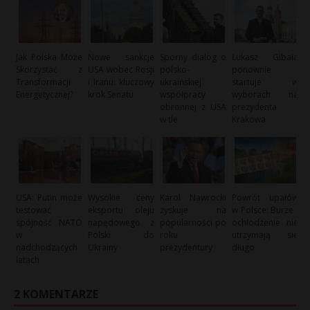
Jak Polska Może
Nowe sankcje
Sporny dialog o
Łukasz Gibała
Skorzystać z
USA wobec Rosji
polsko-
ponownie
Transformacji
i Iranu: kluczowy
ukraińskiej
startuje w
Energetycznej?
krok Senatu
współpracy
wyborach na
obronnej z USA
prezydenta
w tle
Krakowa
USA: Putin może
Wysokie ceny
Karol Nawrocki
Powrót upałów
testować
eksportu oleju
zyskuje na
w Polsce: Burze i
spójność NATO
napędowego z
popularności po
ochłodzenie nie
w
Polski do
roku
utrzymają się
nadchodzących
Ukrainy
prezydentury
długo
latach
2 KOMENTARZE