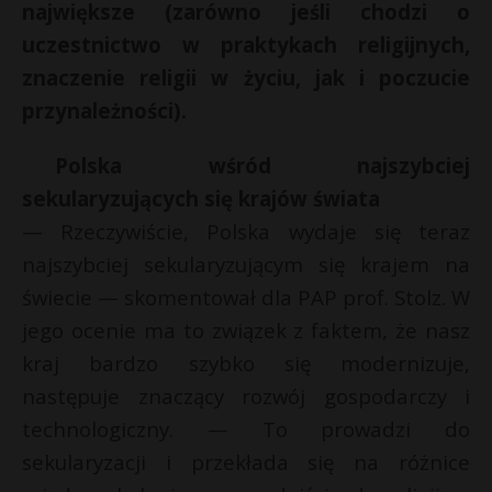
największe (zarówno jeśli chodzi o
P
uczestnictwo w praktykach religijnych,
znaczenie religii w życiu, jak i poczucie
przynależności).
E
Polska wśród najszybciej
sekularyzujących się krajów świata
i
— Rzeczywiście, Polska wydaje się teraz
l
najszybciej sekularyzującym się krajem na
świecie — skomentował dla PAP prof. Stolz. W
jego ocenie ma to związek z faktem, że nasz
kraj bardzo szybko się modernizuje,
r
następuje znaczący rozwój gospodarczy i
technologiczny. — To prowadzi do
sekularyzacji i przekłada się na różnice
E