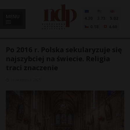
MENU
4.30
3.73
5.02
0.18
4.60
Po 2016 r. Polska sekularyzuje się
najszybciej na świecie. Religia
traci znaczenie
i
11 września, 2025
l