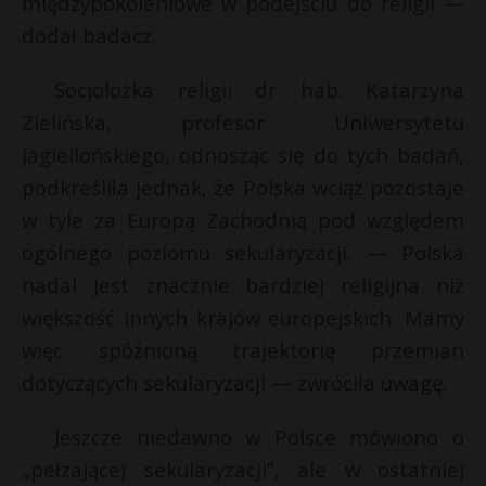
międzypokoleniowe w podejściu do religii —
t
dodał badacz.
r
i
l
Socjolożka religii dr hab. Katarzyna
s
Zielińska, profesor Uniwersytetu
s
Jagiellońskiego, odnosząc się do tych badań,
podkreśliła jednak, że Polska wciąż pozostaje
w tyle za Europą Zachodnią pod względem
ogólnego poziomu sekularyzacji. — Polska
nadal jest znacznie bardziej religijna niż
większość innych krajów europejskich. Mamy
więc spóźnioną trajektorię przemian
dotyczących sekularyzacji — zwróciła uwagę.
Jeszcze niedawno w Polsce mówiono o
„pełzającej sekularyzacji”, ale w ostatniej