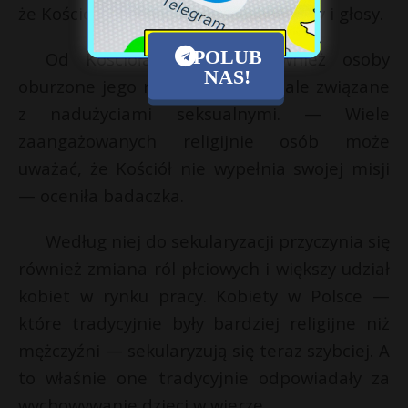
że Kościół nie reaguje na ich potrzeby i głosy.
POLUB
Od Kościoła odchodzą również osoby
NAS!
oburzone jego reakcją na skandale związane
z nadużyciami seksualnymi. — Wiele
zaangażowanych religijnie osób może
uważać, że Kościół nie wypełnia swojej misji
— oceniła badaczka.
Według niej do sekularyzacji przyczynia się
również zmiana ról płciowych i większy udział
kobiet w rynku pracy. Kobiety w Polsce —
które tradycyjnie były bardziej religijne niż
mężczyźni — sekularyzują się teraz szybciej. A
to właśnie one tradycyjnie odpowiadały za
wychowywanie dzieci w wierze.