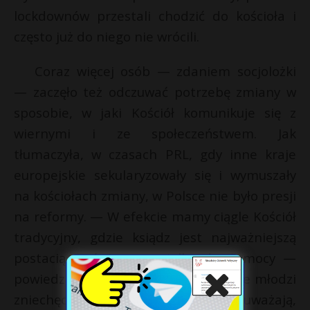
lockdownów przestali chodzić do kościoła i
często już do niego nie wrócili.
Coraz więcej osób — zdaniem socjolożki
— zaczęło też odczuwać potrzebę zmiany w
sposobie, w jaki Kościół komunikuje się z
wiernymi i ze społeczeństwem. Jak
tłumaczyła, w czasach PRL, gdy inne kraje
europejskie sekularyzowały się i wymuszały
na kościołach zmiany, w Polsce nie było presji
na reformy. — W efekcie mamy ciągle Kościół
tradycyjny, gdzie ksiądz jest najważniejszą
postacią, a świeccy są tylko do pomocy —
powiedziała prof. Zielińska. Dodała, że młodzi
zniechęcają się do tej instytucji, bo uważają,