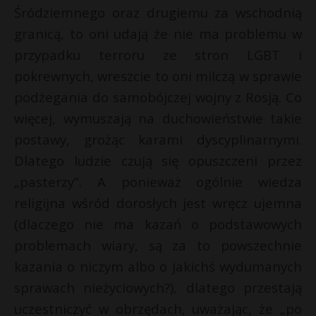
Śródziemnego oraz drugiemu za wschodnią
granicą, to oni udają że nie ma problemu w
przypadku terroru ze stron LGBT i
pokrewnych, wreszcie to oni milczą w sprawie
podżegania do samobójczej wojny z Rosją. Co
więcej, wymuszają na duchowieństwie takie
postawy, grożąc karami dyscyplinarnymi.
Dlatego ludzie czują się opuszczeni przez
„pasterzy”. A ponieważ ogólnie wiedza
religijna wśród dorosłych jest wręcz ujemna
(dlaczego nie ma kazań o podstawowych
problemach wiary, są za to powszechnie
kazania o niczym albo o jakichś wydumanych
sprawach nieżyciowych?), dlatego przestają
uczestniczyć w obrzędach, uważając, że „po