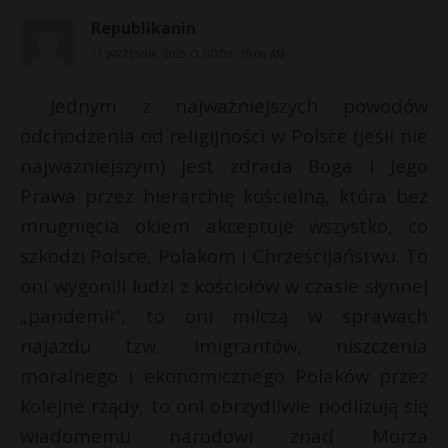
Republikanin
11 WRZEŚNIA, 2025 O GODZ. 10:06 AM
Jednym z najważniejszych powodów
odchodzenia od religijności w Polsce (jeśli nie
najważniejszym) jest zdrada Boga i Jego
Prawa przez hierarchię kościelną, która bez
mrugnięcia okiem akceptuje wszystko, co
szkodzi Polsce, Polakom i Chrześcijaństwu. To
oni wygonili ludzi z kościołów w czasie słynnej
„pandemii”, to oni milczą w sprawach
najazdu tzw. imigrantów, niszczenia
moralnego i ekonomicznego Polaków przez
kolejne rządy, to oni obrzydliwie podlizują się
wiadomemu narodowi znad Morza