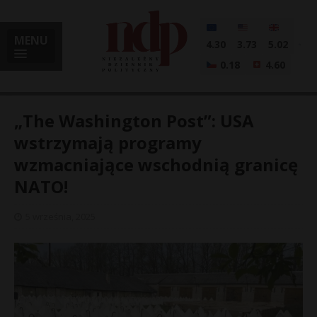
MENU
4.30
3.73
5.02
0.18
4.60
„The Washington Post”: USA
wstrzymają programy
wzmacniające wschodnią granicę
i
NATO!
5 września, 2025
l