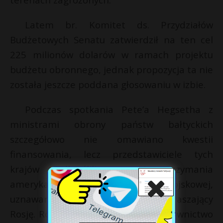
Latem br. Komitet ds. Przydziałów
Budżetowych Senatu zatwierdził na ten cel
225 milionów dolarów w ramach projektu
budżetu obronnego, jednak propozycja ta nie
została jeszcze poddana głosowaniu w izbie.
Podczas spotkania Pete’a Hegsetha z
ministrami obrony państw bałtyckich
szczegółowo nie omawiano kwestii
finansowania, lecz przedstawiciele tych
krajów podkreślili znaczenie utrzymania
amerykańskiej obecności wojskowej,
uznawanej za silniejszy czynnik odstraszający
Rosję. Równocześnie polityczne kierownictwo