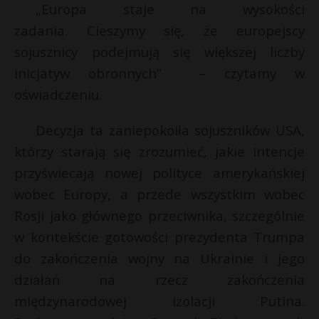
t
„Europa staje na wysokości
r
zadania. Cieszymy się, że europejscy
sojusznicy podejmują się większej liczby
s
inicjatyw obronnych” – czytamy w
s
oświadczeniu.
Decyzja ta zaniepokoiła sojuszników USA,
którzy starają się zrozumieć, jakie intencje
przyświecają nowej polityce amerykańskiej
wobec Europy, a przede wszystkim wobec
Rosji jako głównego przeciwnika, szczególnie
w kontekście gotowości prezydenta Trumpa
do zakończenia wojny na Ukrainie i jego
działań na rzecz zakończenia
międzynarodowej izolacji Putina.