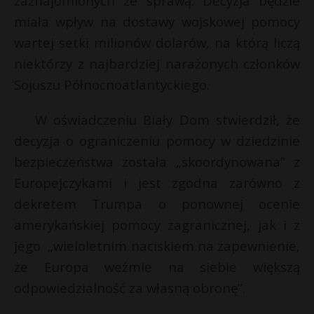
zaznajomionych ze sprawą. Decyzja będzie
s
P
miała wpływ na dostawy wojskowej pomocy
wartej setki milionów dolarów, na którą liczą
niektórzy z najbardziej narażonych członków
Sojuszu Północnoatlantyckiego.
E
W oświadczeniu Biały Dom stwierdził, że
t
i
decyzja o ograniczeniu pomocy w dziedzinie
l
bezpieczeństwa została „skoordynowana” z
Europejczykami i jest zgodna zarówno z
dekretem Trumpa o ponownej ocenie
amerykańskiej pomocy zagranicznej, jak i z
jego „wieloletnim naciskiem na zapewnienie,
że Europa weźmie na siebie większą
odpowiedzialność za własną obronę”.