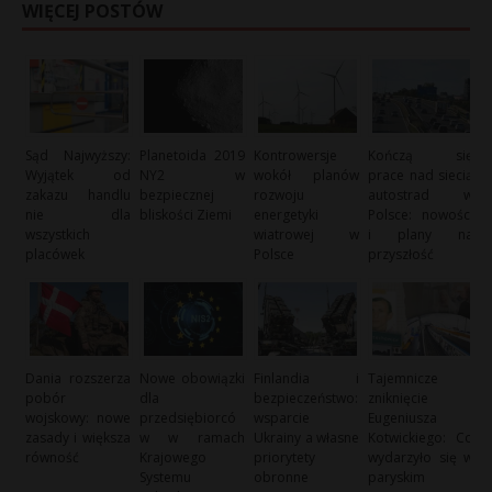
WIĘCEJ POSTÓW
Sąd Najwyższy:
Planetoida 2019
Kontrowersje
Kończą się
Wyjątek od
NY2 w
wokół planów
prace nad siecią
zakazu handlu
bezpiecznej
rozwoju
autostrad w
nie dla
bliskości Ziemi
energetyki
Polsce: nowości
wszystkich
wiatrowej w
i plany na
placówek
Polsce
przyszłość
Dania rozszerza
Nowe obowiązki
Finlandia i
Tajemnicze
pobór
dla
bezpieczeństwo:
zniknięcie
wojskowy: nowe
przedsiębiorcó
wsparcie
Eugeniusza
zasady i większa
w w ramach
Ukrainy a własne
Kotwickiego: Co
równość
Krajowego
priorytety
wydarzyło się w
Systemu
obronne
paryskim