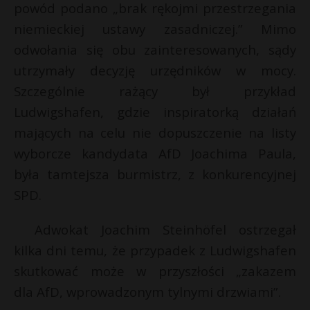
powód podano „brak rękojmi przestrzegania
niemieckiej ustawy zasadniczej.” Mimo
odwołania się obu zainteresowanych, sądy
utrzymały decyzję urzędników w mocy.
Szczególnie rażący był przykład
Ludwigshafen, gdzie inspiratorką działań
mających na celu nie dopuszczenie na listy
wyborcze kandydata AfD Joachima Paula,
była tamtejsza burmistrz, z konkurencyjnej
SPD.
Adwokat Joachim Steinhöfel ostrzegał
kilka dni temu, że przypadek z Ludwigshafen
skutkować może w przyszłości „zakazem
dla AfD, wprowadzonym tylnymi drzwiami”.