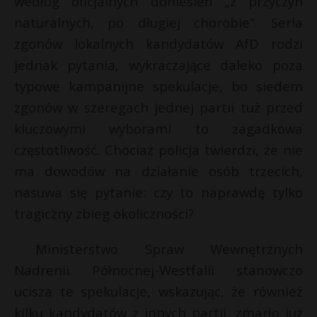
według oficjalnych doniesień „z przyczyn
naturalnych, po długiej chorobie”. Seria
zgonów lokalnych kandydatów AfD rodzi
jednak pytania, wykraczające daleko poza
typowe kampanijne spekulacje, bo siedem
zgonów w szeregach jednej partii tuż przed
kluczowymi wyborami to zagadkowa
częstotliwość. Chociaż policja twierdzi, że nie
ma dowodów na działanie osób trzecich,
nasuwa się pytanie: czy to naprawdę tylko
tragiczny zbieg okoliczności?
Ministerstwo Spraw Wewnętrznych
Nadrenii Północnej-Westfalii stanowczo
ucisza te spekulacje, wskazując, że również
kilku kandydatów z innych partii, zmarło już