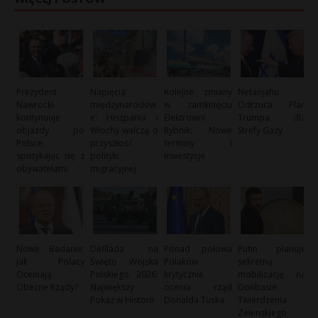
Prezydent
Napięcia
Kolejne zmiany
Netanjahu
Nawrocki
międzynarodow
w zamknięciu
Odrzuca Plan
kontynuuje
e: Hiszpania i
Elektrowni
Trumpa dla
objazdy po
Włochy walczą o
Rybnik: Nowe
Strefy Gazy
Polsce,
przyszłość
terminy i
spotykając się z
polityki
inwestycje
obywatelami
migracyjnej
Nowe Badanie:
Defilada na
Ponad połowa
Putin planuje
Jak Polacy
Święto Wojska
Polaków
sekretną
Oceniają
Polskiego 2026:
krytycznie
mobilizację na
Obecne Rządy?
Największy
ocenia rząd
Donbasie:
Pokaz w Historii
Donalda Tuska
Twierdzenia
Zełenskiego