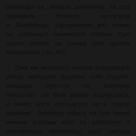
t
uchodząca za „skrajnie prawicową”, to dziś
r
największa formacja opozycyjna
w Bundestagu. Ugrupowanie jest znowu
s
na czołówkach niemieckich mediów. Tym
s
razem właśnie za sprawą serii zgonów
kandydatów z list AfD.
Choć we wszystkich siedmiu przypadkach
policja wykluczyła działanie osób trzecich,
wskazując wyłącznie na „przyczyny
naturalne”, nie brak głosów sceptycznych,
a nawet opinii ocierających się o „teorie
spiskowe”. Publiczną debatę na ten temat
wywołał piątkowy wpis na platformie X
niemieckiego ekonomisty prof. Stefana