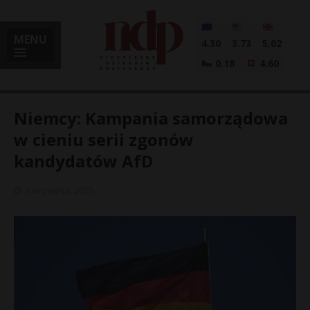
MENU
4.30
3.73
5.02
0.18
4.60
Niemcy: Kampania samorządowa
w cieniu serii zgonów
kandydatów AfD
i
5 września, 2025
l