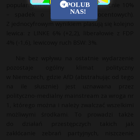
POLUB
popularnych dotąd „Zielonych” (obecnie 10%
NAS!
– spadek o 10 punktów procentowych).
Z jednocyfrowym wynikiem plasują się kolejno
lewica: z LINKE 6% (+2,2), liberałowie z FDP
4% (-1,6), lewicowy ruch BSW: 3%.
Nie bez wpływu na ostatnie wydarzenie
pozostaje ogólny klimat polityczny
w Niemczech, gdzie AfD (abstrahując od tego
na ile słusznie) jest uznawana przez
polityczno-medialny mainstream za wroga nr
1, którego można i należy zwalczać wszelkimi
możliwymi środkami. To prowadzi także
do działań przestępczych takich jak
zakłócanie zebrań partyjnych, niszczenie