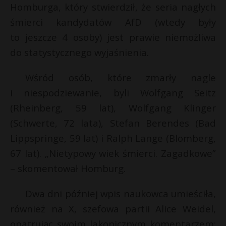
Homburga, który stwierdził, że seria nagłych
śmierci kandydatów AfD (wtedy były
to jeszcze 4 osoby) jest prawie niemożliwa
do statystycznego wyjaśnienia.
Wśród osób, które zmarły nagle
i niespodziewanie, byli Wolfgang Seitz
(Rheinberg, 59 lat), Wolfgang Klinger
(Schwerte, 72 lata), Stefan Berendes (Bad
Lippspringe, 59 lat) i Ralph Lange (Blomberg,
67 lat). „Nietypowy wiek śmierci. Zagadkowe”
– skomentował Homburg.
Dwa dni później wpis naukowca umieściła,
również na X, szefowa partii Alice Weidel,
opatrując swoim lakonicznym komentarzem: