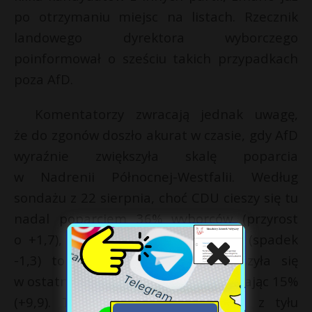
po otrzymaniu miejsc na listach. Rzecznik
landowego dyrektora wyborczego
poinformował o sześciu takich przypadkach
poza AfD.
Komentatorzy zwracają jednak uwagę,
że do zgonów doszło akurat w czasie, gdy AfD
wyraźnie zwiększyła skalę poparcia
w Nadrenii Północnej-Westfalii. Według
sondażu z 22 sierpnia, choć CDU cieszy się tu
nadal poparciem 36% wyborców (przyrost
o +1,7), a SPD może liczyć na 23% (spadek
-1,3) to sympatia dla AfD zwiększyła się
w ostatnim czasie o blisko 10%, osiągając 15%
(+9,9). Tym samym AfD zostawiła z tyłu