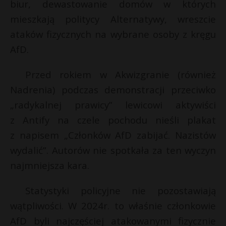
biur, dewastowanie domów w których
mieszkają politycy Alternatywy, wreszcie
ataków fizycznych na wybrane osoby z kręgu
AfD.
Przed rokiem w Akwizgranie (również
Nadrenia) podczas demonstracji przeciwko
„radykalnej prawicy” lewicowi aktywiści
z Antify na czele pochodu nieśli plakat
z napisem „Członków AfD zabijać. Nazistów
wydalić”. Autorów nie spotkała za ten wyczyn
najmniejsza kara.
Statystyki policyjne nie pozostawiają
wątpliwości. W 2024r. to właśnie członkowie
AfD byli najczęściej atakowanymi fizycznie