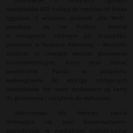
s
P
kandydatów AfD trafiają do mediów od blisko
s
tygodnia. 3 września dziennik „Die Welt”,
powołując się na Politico, doniósł
o następnym, siódmym już przypadku,
E
ponownie w Nadrenii Północnej – Westfalii.
Zakłóciło to trwające właśnie głosowanie
i
korespondencyjne, które musi zostać
l
t
powtórzone. Partia w pośpiechu
wydelegowała do wyścigu zastępczych
kandydatów. Na nowo drukowane są karty
do głosowania i rozsyłane do wyborców.
Alternatywa dla Niemiec, partia
definiująca się jako konserwatywno-
wolnościowa, w medialnym mainstreamie