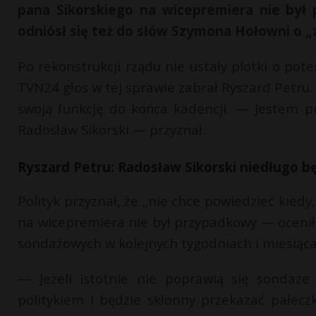
pana Sikorskiego na wicepremiera nie był
odniósł się też do słów Szymona Hołowni o 
Po rekonstrukcji rządu nie ustały plotki o po
TVN24 głos w tej sprawie zabrał Ryszard Petru.
swoją funkcję do końca kadencji. — Jestem 
Radosław Sikorski — przyznał.
Ryszard Petru: Radosław Sikorski niedługo 
Polityk przyznał, że „nie chce powiedzieć kied
na wicepremiera nie był przypadkowy — ocenił
sondażowych w kolejnych tygodniach i miesiąca
— Jeżeli istotnie nie poprawią się sondaże
politykiem i będzie skłonny przekazać pałec