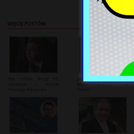
WIĘCEJ POSTÓW
NSA Oddala Skargę PiS:
Jak upały wpływają na system
Subwencje i Dotacje
elektroenergetyczny w
Pozostają Wstrzymane
Polsce?