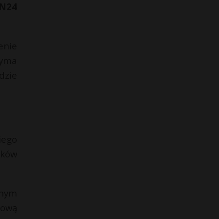
VN24
enie
zyma
dzie
iego
ików
lnym
nową