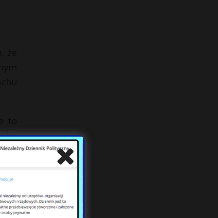
, że
amym
achu
e to
achu