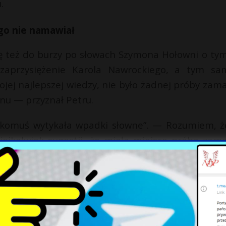
.
ogo nie namawiał
ię też do burzy po słowach Szymona Hołowni o tym
 zaprzysiężenie Karola Nawrockiego, a tym s
ej najlepszej wiedzy, nie było żadnej próby zam
nu — przyznał Petru.
by komuś wytykała wpadki słowne”. — Rozumiem, ż
kiejkolwiek sugestii, że miała miejsce próba zam
X