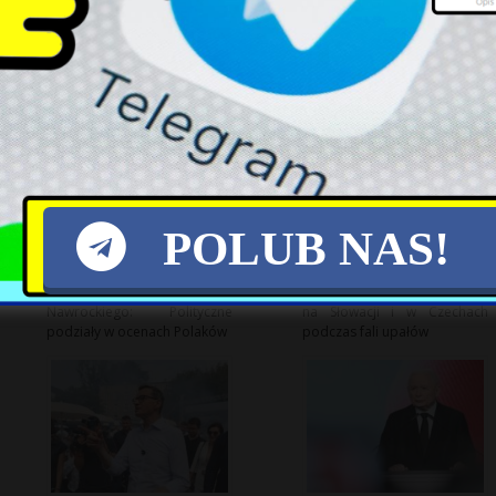
POLUB NAS!
Rok prezydentury
Nowe rekordy temperatury
Nawrockiego: Polityczne
na Słowacji i w Czechach
podziały w ocenach Polaków
podczas fali upałów