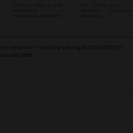
Zaskakujące SMS-y na grillu
NSA Oddala Skargę PiS:
Morawieckiego —
Bezczynność Ministerstwa
rozłamowcy na celowniku PiS
Niezasadna
plete reception > https://graph.org/ACCESS-CRYPTO-
cbbcd3218ff&