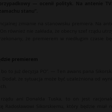
 przypadkowy — ocenił polityk. Na antenie T
„zamachu stanu”.
tencjalnej zmianie na stanowisku premiera. Na ant
 On również nie zakłada, że obecny szef rządu utr
przekonany, że premierem w niedługim czasie bę
będzie premierem
y, bo to już decyzja PO”. — Ten awans pana Sikorsk
. Dodał, że sytuacja może być uzależniona od wyn
ch.
 rządu ani Donalda Tuska, to on jest racjona
zkę Radosławowi Sikorskiemu, który będzie miał 