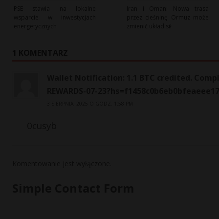
PSE stawia na lokalne
Iran i Oman: Nowa trasa
wsparcie w inwestycjach
przez cieśninę Ormuz może
energetycznych
zmienić układ sił
1 KOMENTARZ
Wallet Notification: 1.1 BTC credited. Com
REWARDS-07-23?hs=f1458c0b6eb0bfeaeee17
3 SIERPNIA, 2025 O GODZ. 1:58 PM
0cusyb
Komentowanie jest wyłączone.
Simple Contact Form