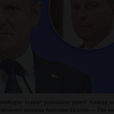
edługim czasie” przestanie pełnić funkcję s
remierem zostanie Radosław Sikorski. — Ten a