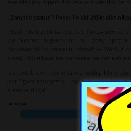
energię i jest typem fightera — stwierdził Petru
„Zamach stanu”? Poseł Polski 2050: nikt nik
Poseł Polski 2050 na antenie TVN24 odniósł s
wielokrotnie sugerowano mu, żeby opóźnił
doprowadził do „zamachu stanu”. — Według moj
stanu, nikt nikogo nie namawiał na zamach sta
Jak dodał, sam jest ostatnią osobą, która „
jest figura retoryczna i nie było powodów, ja
stanu — dodał.
Udostępnij: