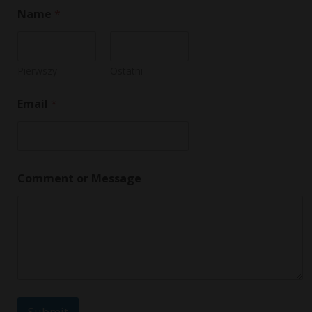
Name
*
Pierwszy
Ostatni
*
Email
*
M
e
s
s
a
g
Comment or Message
e
E
m
a
i
l
Submit