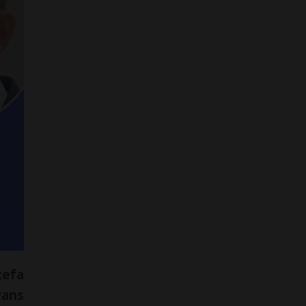
zefa
wans