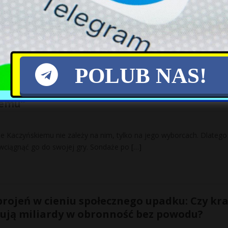
 chemicznych i płynną amfetaminę, z której przygotować można było
owego narkotyku, przejęli koło Żagania w Lubuskiem policjanci ze
POLUB NAS!
ę największym problemem PiS. „Nie damy si
iemu”
e Kaczyńskiemu nie zależy na nim, tylko na jego wyborcach. Dlatego
 wciągnąć go do swojej gry. Sondaże po
[…]
brojeń w cieniu społecznego upadku: Czy kra
ują miliardy w obronność bez powodu?