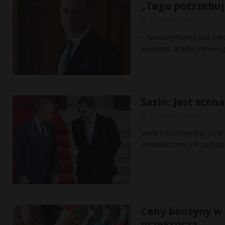
„Tego potrzebuj
16 czerwca, 2025
– Nasza sytuacja jest bar
wynikiem spadku cen węg
Sasin: Jest sce
16 czerwca, 2025
Jacek Sasin twierdzi, że 
scenariuszem jest zastą
Ceny benzyny w P
przekroczą