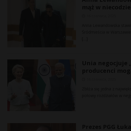
mąż w niecodzi
16 czerwca, 2025
Anna Lewandowska stawił
Śródmieścia w Warszawie
[…]
Unia negocjuje 
producenci mog
16 czerwca, 2025
Zbliża się jedna z najwi
połowy rozdziałów w neg
Prezes PGG Łuka