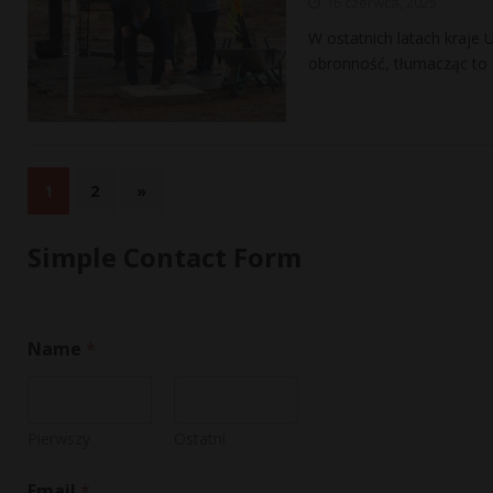
16 czerwca, 2025
W ostatnich latach kraje 
obronność, tłumacząc to
1
2
»
Simple Contact Form
Name
*
Pierwszy
Ostatni
o
Email
*