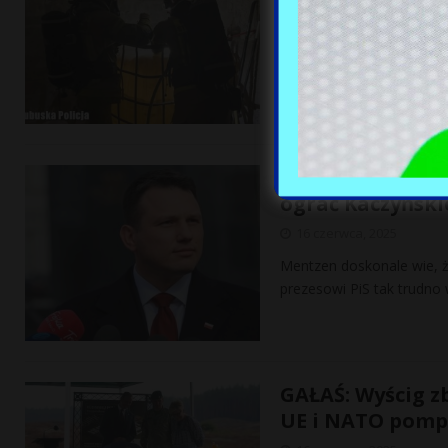
16 czerwca, 2025
Setki litrów odczynników
ponad 180 kilogramów got
Szprotawy.
[…]
Mentzen stał si
ograć Kaczyńsk
16 czerwca, 2025
Mentzen doskonale wie, ż
prezesowi PiS tak trudno
GAŁAŚ: Wyścig z
UE i NATO pomp