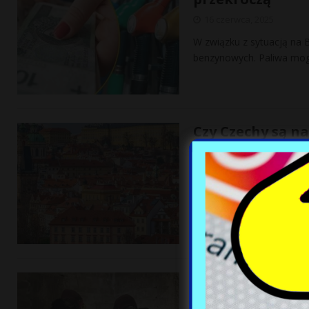
16 czerwca, 2025
W związku z sytuacją na 
benzynowych. Paliwa mogą
Czy Czechy są 
Sprawdziliśmy
16 czerwca, 2025
Czechy przez lata były p
zakładania spółek i kupo
Laboratorium a
trafić 180 kg na