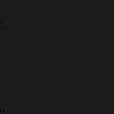
y-
kiego
e
ch.