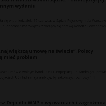
ennym wydaniu
a się w poniedziałek, 16 czerwca, w Sądzie Rejonowym dla Warszaw
. Jej obecność ma związek z toczącą się sprawą Roberta Lewandows
„największą umowę na świecie”. Polscy
ą mieć problem
ększych umów o wolnym handlu Unii Europejskiej. Po zamknięciu prawi
ocjacjach UE i Indie mają ambicję, by zakończyć rozmowy
[…]
sz Deja dla WNP o wyzwaniach i zagrożenia