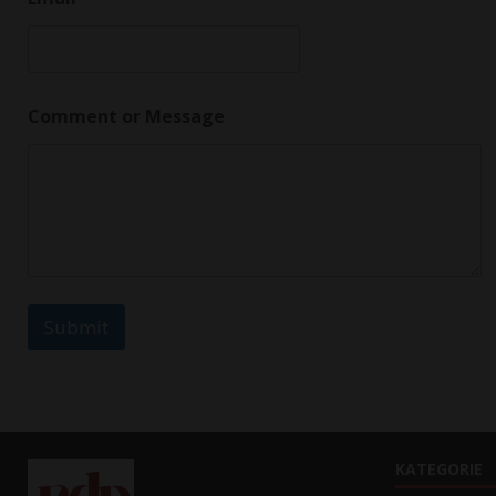
r
*
N
a
m
e
Comment or Message
Submit
KATEGORIE