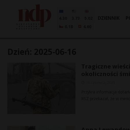
DZIENNIK
P
4.30
3.73
5.02
0.18
4.60
Dzień:
2025-06-16
Tragiczne wieści
okoliczności śmi
16 czerwca, 2025
Przykra informacja dotar
RSZ przekazał, że w minio
Anna Lewandows