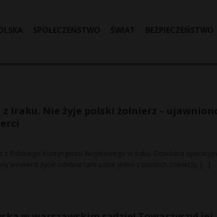
OLSKA
SPOŁECZEŃSTWO
ŚWIAT
BEZPIECZEŃSTWO
 z Iraku. Nie żyje polski żołnierz – ujawnion
erci
ła z Polskiego Kontyngentu Wojskowego w Iraku. Dowódca operacyjn
ny weekend życie odebrał tam sobie jeden z polskich żołnierzy.
[…]
ka w warszawskim sądzie! Towarzyszył jej