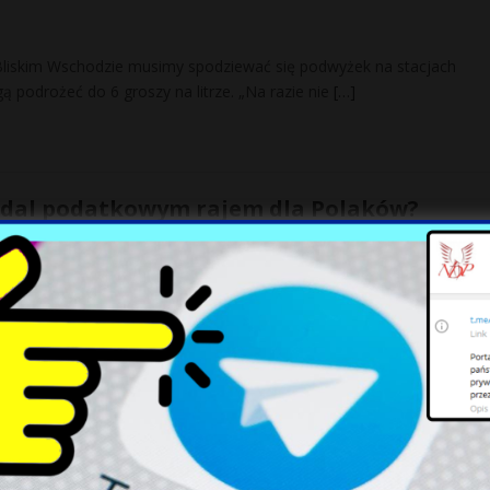
Bliskim Wschodzie musimy spodziewać się podwyżek na stacjach
 podrożeć do 6 groszy na litrze. „Na razie nie
[…]
nadal podatkowym rajem dla Polaków?
ostrzegane jako dobre miejsce do optymalizacji podatkowej, a zwłasz
wania samochodów. W 2024 r. przepisy w Czechach się
[…]
mfetaminy ​zlikwidowane. Na rynek miało
rkotyku