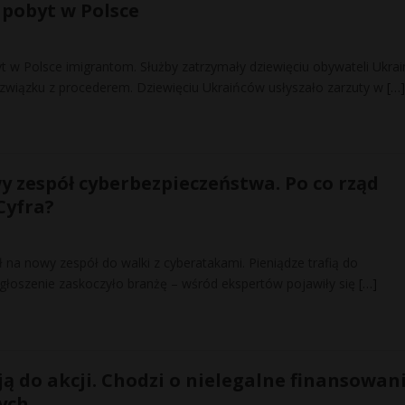
pobyt w Polsce
yt w Polsce imigrantom. Służby zatrzymały dziewięciu obywateli Ukra
 związku z procederem. Dziewięciu Ukraińców usłyszało zarzuty w
[…]
y zespół cyberbezpieczeństwa. Po co rząd
Cyfra?
 na nowy zespół do walki z cyberatakami. Pieniądze trafią do
 Ogłoszenie zaskoczyło branżę – wśród ekspertów pojawiły się
[…]
ą do akcji. Chodzi o nielegalne finansowan
ych