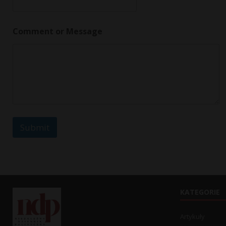
*
C
o
Comment or Message
m
m
e
n
t
Submit
KATEGORIE
Artykuły