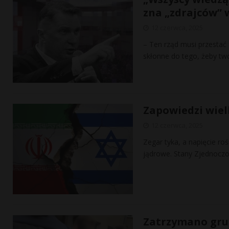
zna „zdrajców” w
12 czerwca, 2025
– Ten rząd musi przestać 
skłonne do tego, żeby two
Zapowiedzi wielk
12 czerwca, 2025
Zegar tyka, a napięcie roś
jądrowe. Stany Zjednoczon
Zatrzymano grup