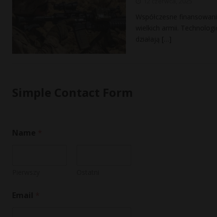
12 czerwca, 2025
Współczesne finansowanie 
wielkich armii. Technolo
działają
[…]
Simple Contact Form
Name
*
Pierwszy
Ostatni
N
Email
*
a
m
e