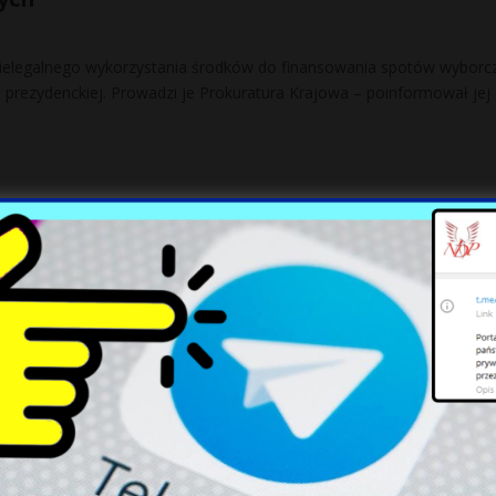
nielegalnego wykorzystania środków do finansowania spotów wyborc
prezydenckiej. Prowadzi je Prokuratura Krajowa – poinformował jej
ia komentują wotum zaufania dla Donalda
ają się problemów
wi Tuskowi wotum zaufania, ale niemieccy komentatorzy nie mają
ądu wciąż daleka jest od stabilizacji. Zdaniem niemieckich mediów,
owej obietnicy Karola Nawrockiego.
lexit”