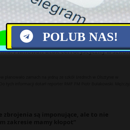
rocki obiecywał w kampanii wyborczej obniżkę cen energii o 33 proc.
 Ładu. — To niemożliwe bez wypowiedzenia systemu EU
[…]
POLUB NAS!
enia. Planowali atak terrorystyczny w szkol
ów planowało zamach na jedną ze szkół średnich w Olsztynie w
 tych informacji dotarł reporter RMF FM Piotr Bułakowski. Mężczy
 zbrojenia są imponujące, ale to nie
ym zakresie mamy kłopot”