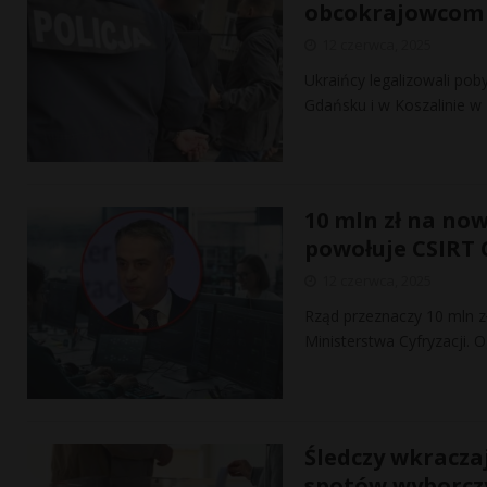
obcokrajowcom 
12 czerwca, 2025
Ukraińcy legalizowali pob
Gdańsku i w Koszalinie w
10 mln zł na now
powołuje CSIRT 
12 czerwca, 2025
Rząd przeznaczy 10 mln zł
Ministerstwa Cyfryzacji.
Śledczy wkraczaj
spotów wyborcz