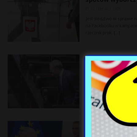
12 czerwca, 2025
Jest śledztwo w sprawie 
na Facebooku w kampanii 
rzecznik prok.
[…]
Niemieckie med
Tuska. Spodziew
12 czerwca, 2025
Sejm RP udzielił Donaldo
wątpliwości — sytuacja rz
problemy
[…]
Ekspert o klucz
„Oznaczałaby po