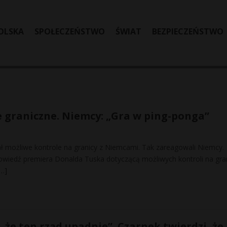
OLSKA
SPOŁECZEŃSTWO
ŚWIAT
BEZPIECZEŃSTWO
e graniczne. Niemcy: „Gra w ping-ponga”
ł możliwe kontrole na granicy z Niemcami. Tak zareagowali Niemcy.
owiedź premiera Donalda Tuska dotyczącą możliwych kontroli na gran
[…]
 że ten rząd upadnie”. Czarnek twierdzi, że