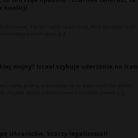
 koalicji
funkcjonować. A w tym rządzie są już osoby, które absolutnie są już
rzyć koalicję polskich spraw,
[…]
iej wojny? Izrael szykuje uderzenie na Iran
nie z każdą godziną. Izrael szykuje się do ataku na irańskie obiekty
e oficjalnie zostały poinformowane o izraelskich planach,
[…]
ę Ukraińców, którzy legalizowali