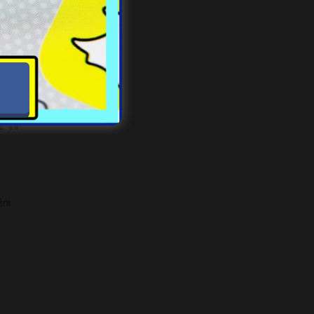
 i
e w
źni