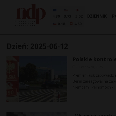
DZIENNIK
P
4.30
3.73
5.02
0.18
4.60
Dzień:
2025-06-12
Polskie kontrol
12 czerwca, 2025
Premier Tusk zapowiedzia
Berlin zareagował na zap
Niemcami. Pełnomocnik
„Wszyscy wiedzą,