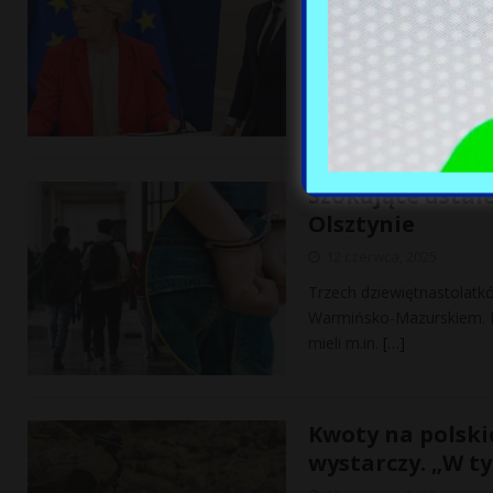
12 czerwca, 2025
Prezydent elekt Karol Naw
wypowiedzenie Zielonego
Szokujące ustal
Olsztynie
12 czerwca, 2025
Trzech dziewiętnastolatk
Warmińsko-Mazurskiem. Do
mieli m.in.
[…]
Kwoty na polskie
wystarczy. „W t