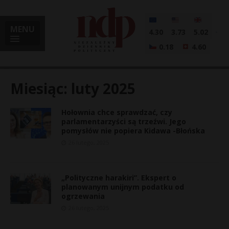
MENU
4.30
3.73
5.02
0.18
4.60
Miesiąc:
luty 2025
Hołownia chce sprawdzać, czy
i
parlamentarzyści są trzeźwi. Jego
pomysłów nie popiera Kidawa -Błońska
26 lutego, 2025
l
„Polityczne harakiri”. Ekspert o
planowanym unijnym podatku od
ogrzewania
26 lutego, 2025