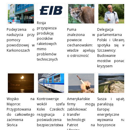
Rosja
przyspiesza
Podejrzenia o
Puma
Delegacja
produkcję
nadużycia przy
znaleziona w
parlamentarna
pocisków
pomocy
powiecie
Polski i Ukrainy
rakietowych
powodziowej w
ciechanowskim:
spotyka się w
mimo
Karkonoszach
władze apelują
Szczawnicy:
problemów
o ostrożność
Budowanie
technicznych
mostów ponad
kryzysem
Wojsko na
Kontrowersje
Amerykańskie
Susza i upały
Majorce:
wokół szefa
firmy mogą
paraliżują
Przygotowania
Kolei Czeskich:
zablokować
Europę:
do całkowitego
rezygnacja z
transfer
energetyczne
zaćmienia
poświadczenia
technologii
wyzwania na
Słońca
bezpieczeństwa
Patriot na
horyzoncie