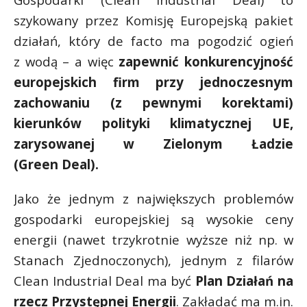
P
szykowany przez Komisję Europejską pakiet
działań, który de facto ma pogodzić ogień
z wodą – a więc
zapewnić konkurencyjność
europejskich firm przy jednoczesnym
E
zachowaniu (z pewnymi korektami)
kierunków polityki klimatycznej UE,
i
zarysowanej w Zielonym Ładzie
l
(Green Deal).
Jako że jednym z największych problemów
gospodarki europejskiej są wysokie ceny
*
energii (nawet trzykrotnie wyższe niż np. w
Stanach Zjednoczonych), jednym z filarów
Clean Industrial Deal ma być
Plan Działań na
rzecz Przystępnej Energii
. Zakładać ma m.in.