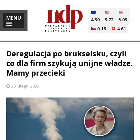
MENU
4.30
3.72
5.03
0.18
4.61
Deregulacja po brukselsku, czyli
co dla firm szykują unijne władze.
Mamy przecieki
i
26 lutego, 2025
l