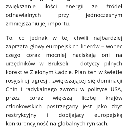
t
zwiększanie ilości energii ze źródeł
r
odnawialnych przy jednoczesnym
zmniejszaniu jej importu.
s
s
To, co jednak w tej chwili najbardziej
zaprząta głowy europejskich liderów – wobec
czego coraz mocniej naciskają oni na
urzędników w Brukseli – dotyczy pilnych
korekt w Zielonym Ładzie. Plan ten w świetle
rosyjskiej agresji, zwiększającej się dominacji
Chin i radykalnego zwrotu w polityce USA,
przez coraz większą liczbę krajów
członkowskich postrzegany jest jako zbyt
restrykcyjny i dobijający europejską
konkurencyjność na globalnych rynkach.