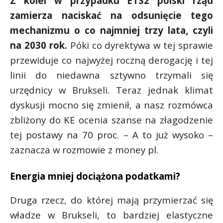
Z kolei w przypadku ETS2 polski rząd
zamierza naciskać na odsunięcie tego
mechanizmu o co najmniej trzy lata, czyli
na 2030 rok.
Póki co dyrektywa w tej sprawie
przewiduje co najwyżej roczną derogację i tej
linii do niedawna sztywno trzymali się
urzędnicy w Brukseli.
Teraz jednak klimat
dyskusji mocno się zmienił, a nasz rozmówca
zbliżony do KE ocenia szanse na złagodzenie
tej postawy na 70 proc. – A to już wysoko –
zaznacza w rozmowie z money pl.
Energia mniej dociążona podatkami?
Druga rzecz, do której mają przymierzać się
władze w Brukseli, to bardziej elastyczne