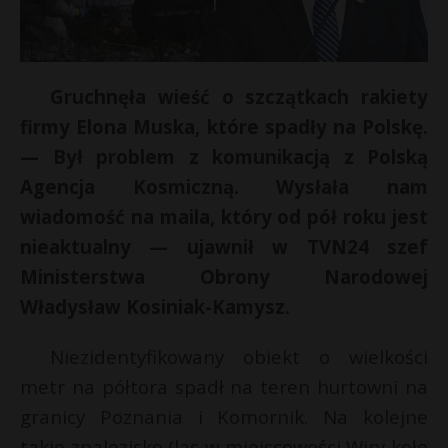
Gruchnęła wieść o szczątkach rakiety
firmy Elona Muska, które spadły na Polskę.
— Był problem z komunikacją z Polską
Agencja Kosmiczną. Wysłała nam
wiadomość na maila, który od pół roku jest
nieaktualny — ujawnił w TVN24 szef
Ministerstwa Obrony Narodowej
Władysław Kosiniak-Kamysz.
Niezidentyfikowany obiekt o wielkości
metr na półtora spadł na teren hurtowni na
t
granicy Poznania i Komornik. Na kolejne
takie znalezisko (las w miejscowości Wiry koło