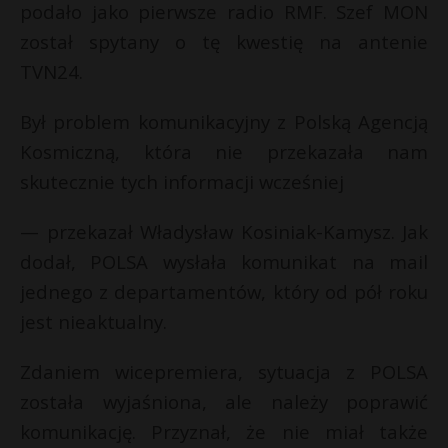
t
podało jako pierwsze radio RMF. Szef MON
został spytany o tę kwestię na antenie
r
TVN24.
s
s
Był problem komunikacyjny z Polską Agencją
Kosmiczną, która nie przekazała nam
skutecznie tych informacji wcześniej
— przekazał Władysław Kosiniak-Kamysz. Jak
dodał, POLSA wysłała komunikat na mail
jednego z departamentów, który od pół roku
jest nieaktualny.
Zdaniem wicepremiera, sytuacja z POLSA
została wyjaśniona, ale należy poprawić
komunikację. Przyznał, że nie miał także