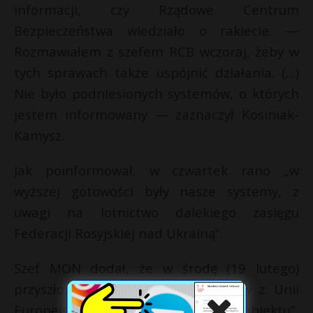
informacji, czy Rządowe Centrum
Bezpieczeństwa wiedziało o rakiecie. —
Rozmawiałem z szefem RCB wczoraj, żeby w
tych sprawach także uspójnić działania. (…)
Nie było podniesionych systemów, o których
jestem informowany — zaznaczył Kosiniak-
Kamysz.
Jak poinformował, w czwartek rano „w
wyższej gotowości były nasze systemy, z
uwagi na lotnictwo dalekiego zasięgu
Federacji Rosyjskiej nad Ukrainą”.
Szef MON dodał, że w środę (19 lutego)
przyszło ostrzeżenie od sojuszników z Unii
Europejskiej na temat „innego obiektu”,