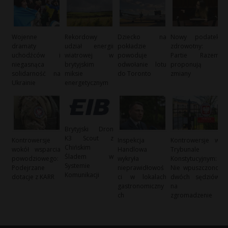
Wojenne
Rekordowy
Dziecko na
Nowy podatek
dramaty
udział energii
pokładzie
zdrowotny:
uchodźców i
wiatrowej w
powoduje
Partie Razem
niegasnąca
brytyjskim
odwołanie lotu
proponują
solidarność na
miksie
do Toronto
zmiany
Ukrainie
energetycznym
Brytyjski Dron
K3 Scout z
Kontrowersje
Inspekcja
Kontrowersje w
Chińskim
wokół wsparcia
Handlowa
Trybunale
Śladem w
powodziowego:
wykryła
Konstytucyjnym:
Systemie
Podejrzane
nieprawidłowoś
Nie wpuszczono
Komunikacji
dotacje z KARR
ci w lokalach
dwóch sędziów
gastronomiczny
na
ch
zgromadzenie