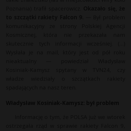
s
P
Poznania) trafił spacerowicz.
Okazało się, że
s
to szczątki rakiety Falcon 9.
— Był problem
komunikacyjny ze strony Polskiej Agencji
Kosmicznej, która nie przekazała nam
r
E
skutecznie tych informacji wcześniej. (…)
Wysłała je na mail, który jest od pół roku
i
nieaktualny — powiedział Władysław
l
Kosiniak-Kamysz spytany w TVN24, czy
władze wiedziały o szczątkach rakiety
spadających na nasz teren.
Władysław Kosiniak-Kamysz: był problem
Informację o tym, że POLSA już we wtorek
ostrzegała rząd w sprawie rakiety Falcon 9,