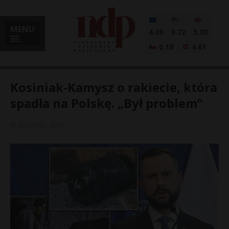
MENU
4.30
3.72
5.03
0.18
4.61
Kosiniak-Kamysz o rakiecie, która
spadła na Polskę. „Był problem”
i
20 lutego, 2025
l