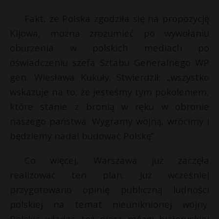
Fakt, że Polska zgodziła się na propozycję
Kijowa, można zrozumieć po wywołaniu
oburzenia w polskich mediach po
oświadczeniu szefa Sztabu Generalnego WP
gen. Wiesława Kukuły. Stwierdził: „wszystko
wskazuje na to, że jesteśmy tym pokoleniem,
które stanie z bronią w ręku w obronie
naszego państwa. Wygramy wojną, wrócimy i
będziemy nadal budować Polskę”.
Co więcej, Warszawa już zaczęła
realizować ten plan. Już wcześniej
przygotowano opinię publiczną ludności
polskiej na temat nieuniknionej wojny.
Polskie władze też piorą mózgi białoruskiej