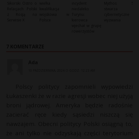
Sikorski Ostro o
wielka
incydent
Mythos 5
Relacjach Polski
kwalifikacja
niedaleko
stwarza
z Rosją na
wojskowa w
Turynu:
cybernetyczne
Serwisie X
Polsce
kierowca
wyzwania
wjechał w grupę
rowerzystów
7 KOMENTARZE
Ada
10 PAŹDZIERNIKA, 2024 O GODZ. 12:23 AM
Polscy politycy zapomnieli wypowiedzi
Łukaszenki że w razie agresji wobec niej użyją
broni jądrowej. Ameryka będzie radośnie
zacierać ręce kiedy sąsiedzi niszczą się
nawzajem. Obecni politycy Polski osiągną to,
że ani tylko nie odzyskają części terytorium