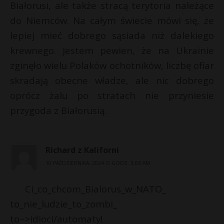
Białorusi, ale także stracą terytoria należące
do Niemców. Na całym świecie mówi się, że
lepiej mieć dobrego sąsiada niż dalekiego
krewnego. Jestem pewien, że na Ukrainie
zginęło wielu Polaków ochotników, liczbę ofiar
skradają obecne władze, ale nic dobrego
oprócz żalu po stratach nie przyniesie
przygoda z Białorusią.
Richard z Kaliforni
10 PAŹDZIERNIKA, 2024 O GODZ. 3:03 AM
Ci_co_chcom_Bialorus_w_NATO_
to_nie_ludzie_to_zombi_
to–>idioci/automaty!