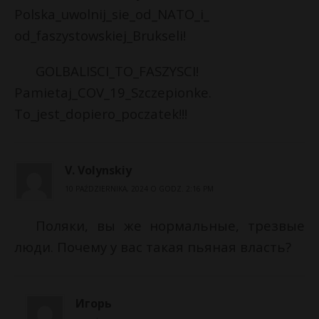
Polska_uwolnij_sie_od_NATO_i_
od_faszystowskiej_Brukseli!
GOLBALISCI_TO_FASZYSCI!
Pamietaj_COV_19_Szczepionke.
To_jest_dopiero_poczatek!!!
V. Volynskiy
10 PAŹDZIERNIKA, 2024 O GODZ. 2:16 PM
Поляки, вы же нормальные, трезвые
люди. Почему у вас такая пьяная власть?
Игорь