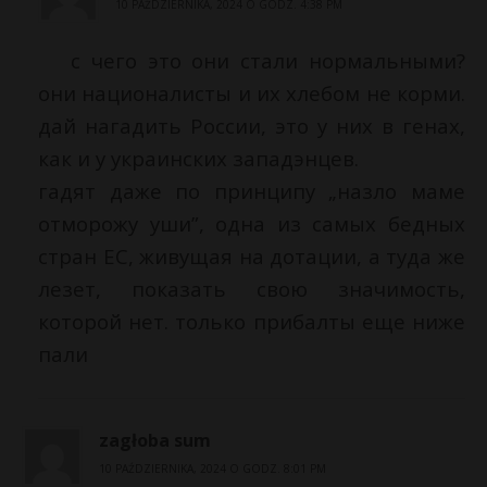
10 PAŹDZIERNIKA, 2024 O GODZ. 4:38 PM
с чего это они стали нормальными?
они националисты и их хлебом не корми.
дай нагадить России, это у них в генах,
как и у украинских западэнцев.
гадят даже по принципу „назло маме
отморожу уши”, одна из самых бедных
стран ЕС, живущая на дотации, а туда же
лезет, показать свою значимость,
которой нет. только прибалты еще ниже
пали
zagłoba sum
10 PAŹDZIERNIKA, 2024 O GODZ. 8:01 PM