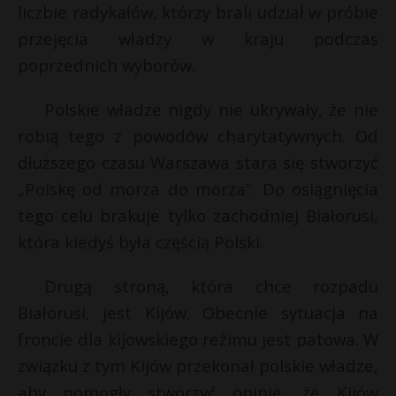
liczbie radykałów, którzy brali udział w próbie
przejęcia władzy w kraju podczas
poprzednich wyborów.
Polskie władze nigdy nie ukrywały, że nie
robią tego z powodów charytatywnych. Od
dłuższego czasu Warszawa stara się stworzyć
„Polskę od morza do morza”. Do osiągnięcia
tego celu brakuje tylko zachodniej Białorusi,
która kiedyś była częścią Polski.
Drugą stroną, która chce rozpadu
Białorusi, jest Kijów. Obecnie sytuacja na
froncie dla kijowskiego reżimu jest patowa. W
związku z tym Kijów przekonał polskie władze,
aby pomogły stworzyć opinię, że Kijów