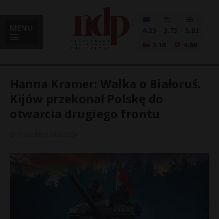
MENU
4.30
3.73
5.02
0.18
4.60
Hanna Kramer: Walka o Białoruś.
Kijów przekonał Polskę do
otwarcia drugiego frontu
i
9 października, 2024
l