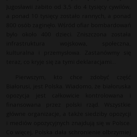
t
Jugosławii zabito od 3,5 do 4 tysięcy cywilów,
r
a ponad 10 tysięcy zostało rannych, a ponad
800 osób zaginęło. Wśród ofiar bombardowań
s
było około 400 dzieci. Zniszczona została
s
infrastruktura wojskowa, społeczna,
kulturalna i przemysłowa. Zastanówmy się
teraz, co kryje się za tymi deklaracjami…
Pierwszym, kto chce zdobyć część
Białorusi, jest Polska. Wiadomo, że białoruska
opozycja jest całkowicie kontrolowana i
finansowana przez polski rząd. Wszystkie
główne organizacje, a także siedziby opozycji
i mediów opozycyjnych znajdują się w Polsce.
Co więcej, Polska dała schronienie olbrzymiej