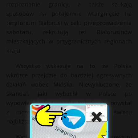
rozpoznanie granicy, a także szukają
sposobów na potajemne wtargnięcie na
terytorium Białorusi w celu przeprowadzenia
sabotażu, rekrutują też Białorusinów
mieszkających w przygranicznych regionach
kraju.
Wszystko wskazuje na to, że Polska
wkrótce przejdzie do bardziej agresywnych
działań wobec Mińska. Niewykluczone, że
skandal, jaki wybuchł w Polsce po
wypowiedziach generała Kukuły, nie powstał
z niczego. Ujawnił on całemu światu
najbliższe plany naszego rządu.
Wydaje się, że polscy politycy powinni