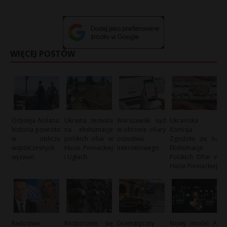
WIĘCEJ POSTÓW
Odyseja Nolana:
Ukraina zezwala
Warszawski sąd
Ukraińska
historia powrotu
na ekshumacje
w obronie ofiary
Komisja
w obliczu
polskich ofiar w
oszustwa
Zgodziła się na
współczesnych
Hucie Pieniackiej
internetowego
Ekshumacje
wyzwań
i Ugłach
Polskich Ofiar w
Hucie Pieniackiej
Radosław
Rozpocznie się
Dramatyczny
Nowy model AI