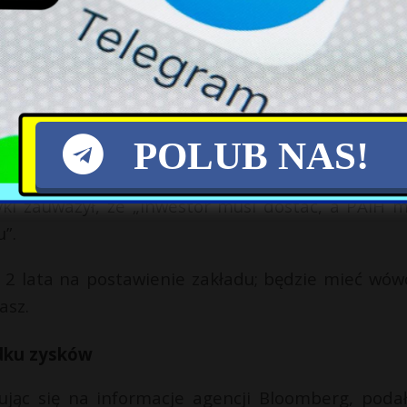
znie łańcuch dostaw w dziedzinie produk
orów, czyli krajów, które je produkują, to wejści
kich państw – skomentował tę informację w czerwcu 
ł, że w fabryce będzie powstawał produkt gotowy, a
POLUB NAS!
ki zauważył, że „inwestor musi dostać, a PAIH 
”.
2 lata na postawienie zakładu; będzie mieć wów
asz.
adku zysków
łując się na informacje agencji Bloomberg, podał