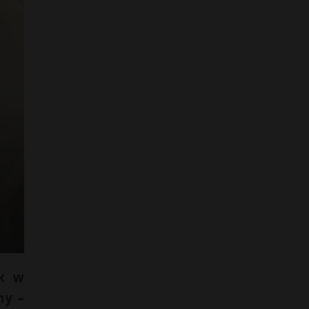
yk w
my –