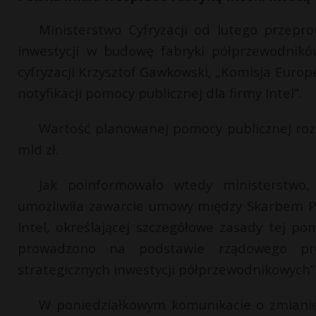
Ministerstwo Cyfryzacji od lutego przepro
inwestycji w budowę fabryki półprzewodnikó
cyfryzacji Krzysztof Gawkowski, „Komisja Europe
notyfikacji pomocy publicznej dla firmy Intel”.
Wartość planowanej pomocy publicznej roz
mld zł.
Jak poinformowało wtedy ministerstwo,
umożliwiła zawarcie umowy między Skarbem P
Intel, określającej szczegółowe zasady tej po
prowadzono na podstawie rządowego p
strategicznych inwestycji półprzewodnikowych”
W poniedziałkowym komunikacie o zmianie p