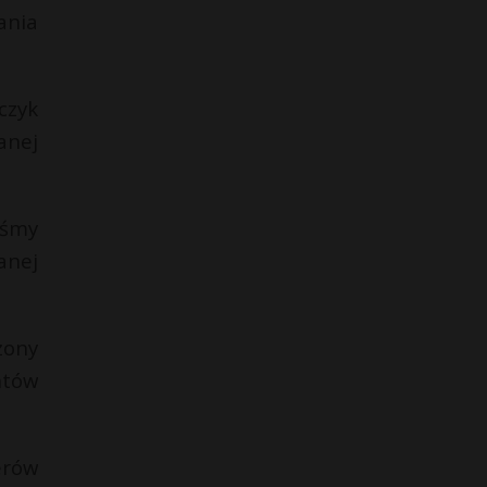
ania
czyk
anej
eśmy
anej
żony
ntów
erów