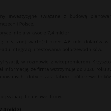
any inwestycyjne związane z budową planowa
czech i Polsce.
ryce Intela w kwocie 7,4 mld zł.
cję o łącznej wartości około 4,6 mld dolarów w 
ładu integracji i testowania półprzewodników.
yfryzacji, w rozmowie z wicepremierem Krzyszt
ał informację, że firma wstrzymuje do 2026 roku s
anowanych dotychczas fabryk półprzewodnik
ej sytuacji finansowej firmy.
,4 mld zł