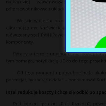
najbardziej zaawansowany technologic
półprzewodnikowych układów scalonych.
– Wejście w obszar producentów mikroproces
elitarnej grupy. Na świecie jest tylko kilka ta
r. ówczesny szef PAIH Paweł Kurtasz. Podkreśli
komponenty.
Pytany o termin uruchomienia nowej fabry
tym pomaga, notyfikację UE co do tego projektu
– Od tego momentu potrzebne będą około 
potencjał, by zacząć działać – podsumował Kurt
Intel redukuje koszty i chce się odbić po sp
Pod koniec lipca br. „Puls Biznesu”, powo