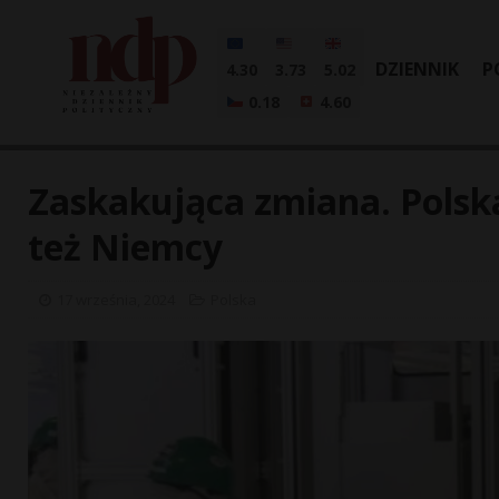
DZIENNIK
P
4.30
3.73
5.02
0.18
4.60
Zaskakująca zmiana. Polska 
też Niemcy
17 września, 2024
Polska