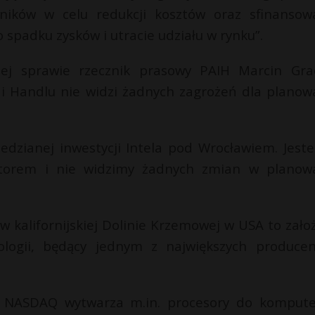
wników w celu redukcji kosztów oraz sfinansow
 spadku zysków i utracie udziału w rynku”.
j sprawie rzecznik prasowy PAIH Marcin Gra
i i Handlu nie widzi żadnych zagrożeń dla planow
edzianej inwestycji Intela pod Wrocławiem. Jest
storem i nie widzimy żadnych zmian w planow
 w kalifornijskiej Dolinie Krzemowej w USA to zało
logii, będący jednym z największych produce
e NASDAQ wytwarza m.in. procesory do komput