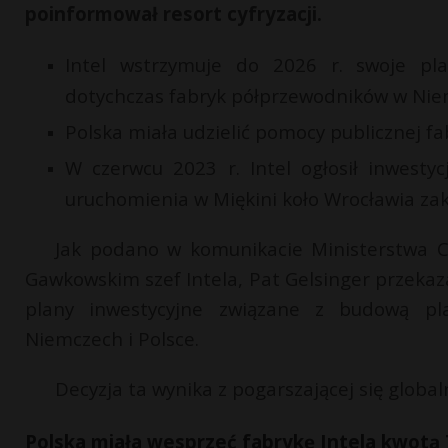
poinformował resort cyfryzacji.
Intel wstrzymuje do 2026 r. swoje pl
dotychczas fabryk półprzewodników w Niem
Polska miała udzielić pomocy publicznej fab
W czerwcu 2023 r. Intel ogłosił inwesty
uruchomienia w Miękini koło Wrocławia zak
Jak podano w komunikacie Ministerstwa C
Gawkowskim szef Intela, Pat Gelsinger przekaz
plany inwestycyjne związane z budową pl
Niemczech i Polsce.
Decyzja ta wynika z pogarszającej się globaln
Polska miała wesprzeć fabrykę Intela kwotą 7