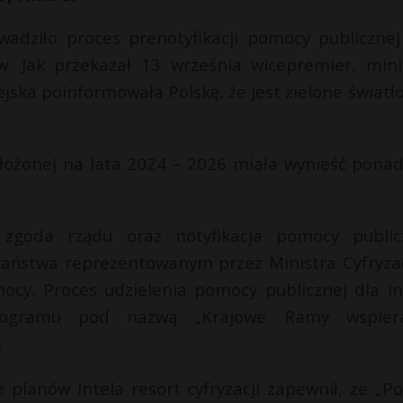
wadziło proces prenotyfikacji pomocy publicznej
w. Jak przekazał 13 września wicepremier, mini
jska poinformowała Polskę, że jest zielone światło
łożonej na lata 2024 – 2026 miała wynieść ponad
 zgoda rządu oraz notyfikacja pomocy public
aństwa reprezentowanym przez Ministra Cyfryzac
mocy. Proces udzielenia pomocy publicznej dla In
rogramu pod nazwą „Krajowe Ramy wspiera
.
lanów Intela resort cyfryzacji zapewnił, że „Po