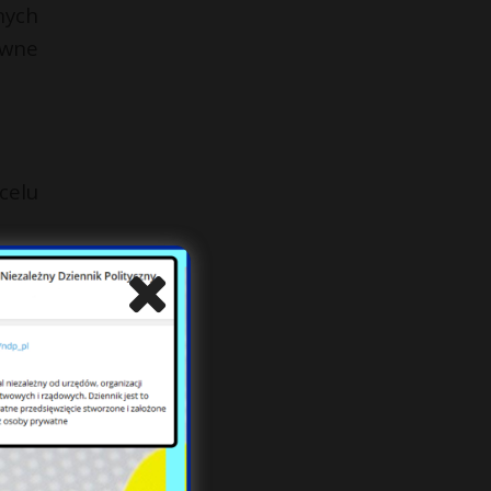
nych
awne
celu
sób.
sowe
adem
afli
wy i