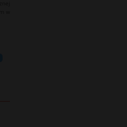
znej
ym w