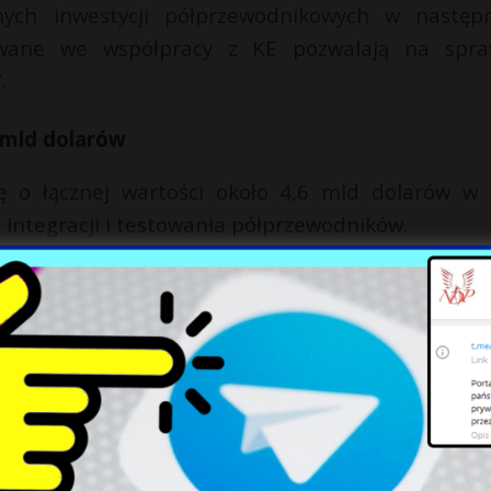
nych inwestycji półprzewodnikowych w następ
zowane we współpracy z KE pozwalają na spr
.
 mld dolarów
ję o łącznej wartości około 4,6 mld dolarów w 
 integracji i testowania półprzewodników.
biorstwie zostanie zatrudnionych około 2 tys. o
ż tysiące stanowisk u dostawców oraz tymcza
icach Wrocławia w połączeniu z istniejącym zakł
 oraz drugim planowanym zakładem produkcji w
worzyć pierwszy tego typu w Europie, komplekso