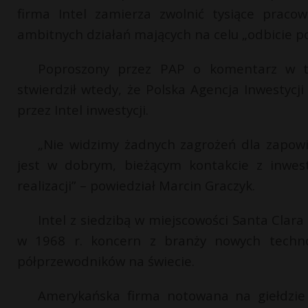
firma Intel zamierza zwolnić tysiące praco
ambitnych działań mających na celu „odbicie po
Poproszony przez PAP o komentarz w te
stwierdził wtedy, że Polska Agencja Inwestycj
przez Intel inwestycji.
„Nie widzimy żadnych zagrożeń dla zapowi
jest w dobrym, bieżącym kontakcie z inwe
realizacji” – powiedział Marcin Graczyk.
Intel z siedzibą w miejscowości Santa Clara
w 1968 r. koncern z branży nowych techno
półprzewodników na świecie.
Amerykańska firma notowana na giełdzi