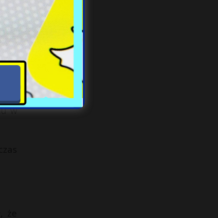
cji
e do
2023
 nie
mu w
czas
, że