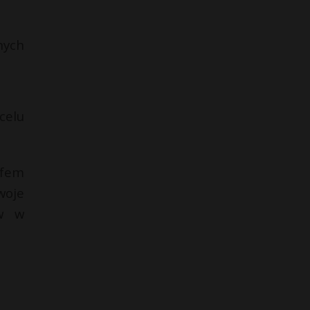
nych
celu
ofem
woje
ów w