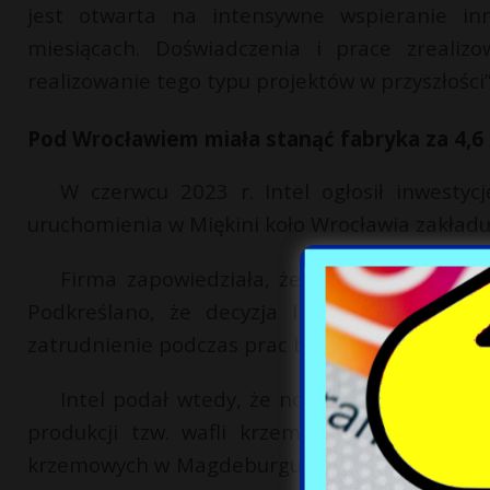
jest otwarta na intensywne wspieranie in
miesiącach. Doświadczenia i prace zreali
realizowanie tego typu projektów w przyszłości”
Pod Wrocławiem miała stanąć fabryka za 4,6
W czerwcu 2023 r. Intel ogłosił inwestyc
uruchomienia w Miękini koło Wrocławia zakładu
Firma zapowiedziała, że w nowym przedsię
Podkreślano, że decyzja Intela oznacza te
zatrudnienie podczas prac budowlanych.
Intel podał wtedy, że nowa fabryka w okol
produkcji tzw. wafli krzemowych w Irlandii
krzemowych w Magdeburgu (Niemcy), pomoże st