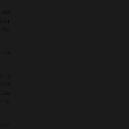
 dla
ster
 dla
 7,4
znej
ji a
tela
nia
lska