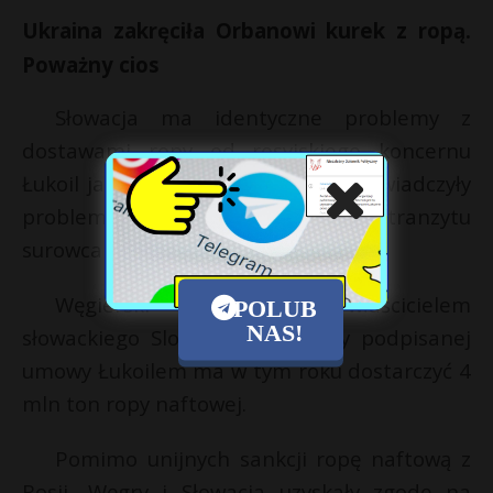
Ukraina zakręciła Orbanowi kurek z ropą.
Poważny cios
Słowacja ma identyczne problemy z
dostawami ropy od rosyjskiego koncernu
Łukoil jak Węgry, które również doświadczyły
problemów związanych z zakazem tranzytu
surowca przez Ukrainę.
Węgierski MOL jest właścicielem
POLUB
NAS!
słowackiego Slovnaftu. Na mocy podpisanej
umowy Łukoilem ma w tym roku dostarczyć 4
mln ton ropy naftowej.
Pomimo unijnych sankcji ropę naftową z
Rosji, Węgry i Słowacja uzyskały zgodę na