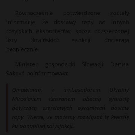
t
r
Równocześnie potwierdzone zostały
t
informacje, że dostawy ropy od innych
s
rosyjskich eksporterów, spoza rozszerzonej
s
listy ukraińskich sankcji, docierają
bezpiecznie.
Minister gospodarki Słowacji Denisa
Saková poinformowała:
Omawiałam z ambasadorem Ukrainy
Miroslavem Kestranem obecną sytuację
dotyczącą częściowych ograniczeń dostaw
ropy. Wierzę, że możemy rozwiązać tę kwestię
ku obopólnej satysfakcji.