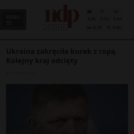
MENU
4.30
3.72
5.01
0.18
4.60
Ukraina zakręciła kurek z ropą.
Kolejny kraj odcięty
i
19 lipca, 2024
l