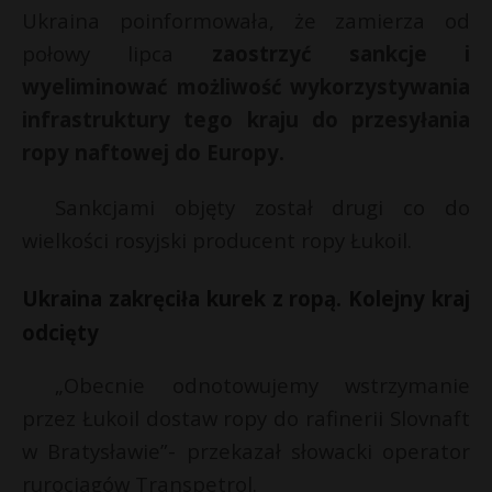
Ukraina poinformowała, że zamierza od
P
połowy lipca
zaostrzyć sankcje i
wyeliminować możliwość wykorzystywania
infrastruktury tego kraju do przesyłania
E
ropy naftowej do Europy.
Sankcjami objęty został drugi co do
i
l
wielkości rosyjski producent ropy Łukoil.
t
Ukraina zakręciła kurek z ropą. Kolejny kraj
odcięty
„Obecnie odnotowujemy wstrzymanie
t
przez Łukoil dostaw ropy do rafinerii Slovnaft
w Bratysławie”- przekazał słowacki operator
rurociągów Transpetrol.