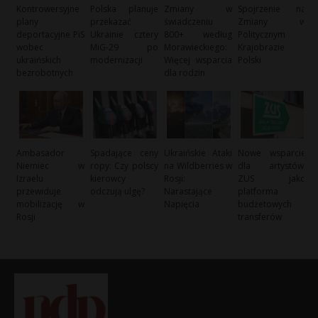
Kontrowersyjne
Polska planuje
Zmiany w
Spojrzenie na
plany
przekazać
świadczeniu
Zmiany w
deportacyjne PiS
Ukrainie cztery
800+ według
Politycznym
wobec
MiG-29 po
Morawieckiego:
Krajobrazie
ukraińskich
modernizacji
Więcej wsparcia
Polski
bezrobotnych
dla rodzin
Ambasador
Spadające ceny
Ukraińskie Ataki
Nowe wsparcie
Niemiec w
ropy: Czy polscy
na Wildberries w
dla artystów:
Izraelu
kierowcy
Rosji:
ZUS jako
przewiduje
odczują ulgę?
Narastające
platforma
mobilizację w
Napięcia
budżetowych
Rosji
transferów