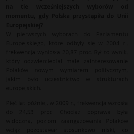
na tle wcześniejszych wyborów od
P
momentu, gdy Polska przystąpiła do Unii
Europejskiej?
W pierwszych wyborach do Parlamentu
E
Europejskiego, które odbyły się w 2004 r.,
frekwencja wyniosła 20,87 proc. Był to wynik,
i
który odzwierciedlał małe zainteresowanie
l
Polaków nowym wymiarem politycznym,
jakim było uczestnictwo w strukturach
europejskich.
Pięć lat później, w 2009 r., frekwencja wzrosła
do 24,53 proc. Chociaż poprawa była
widoczna, poziom zaangażowania Polaków
wciąż pozostawał stosunkowo niski, co
s