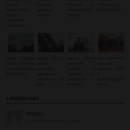
Karola
Potencjał i
kolejowe to
Transformacji
Nawrockiego:
wyzwania
niebezpieczne
Energetycznej?
krytyka
rozwoju
odpady
'sejmowej
zamrażarki’
Nowe sankcje
Sporny dialog o
Łukasz Gibała
USA: Putin może
USA wobec Rosji
polsko-
ponownie
testować
i Iranu: kluczowy
ukraińskiej
startuje w
spójność NATO
krok Senatu
współpracy
wyborach na
w
obronnej z USA
prezydenta
nadchodzących
w tle
Krakowa
latach
1 KOMENTARZ
Wojtek
11 CZERWCA, 2024 O GODZ. 2:26 AM