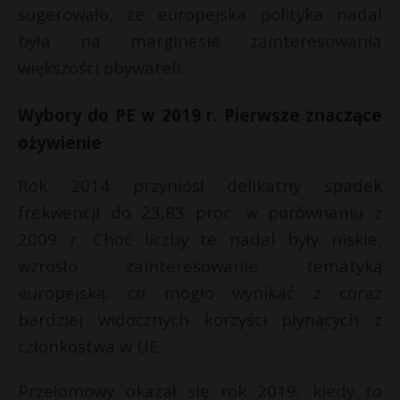
t
s
sugerowało, że europejska polityka nadal
r
była na marginesie zainteresowania
większości obywateli.
E
s
s
Wybory do PE w 2019 r. Pierwsze znaczące
i
ożywienie
l
Rok 2014 przyniósł delikatny spadek
frekwencji do 23,83 proc. w porównaniu z
2009 r. Choć liczby te nadal były niskie,
wzrosło zainteresowanie tematyką
europejską, co mogło wynikać z coraz
bardziej widocznych korzyści płynących z
członkostwa w UE.
Przełomowy okazał się rok 2019, kiedy to