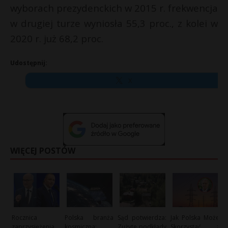
wyborach prezydenckich w 2015 r. frekwencja
w drugiej turze wyniosła 55,3 proc., z kolei w
2020 r. już 68,2 proc.
Udostępnij:
X
WIĘCEJ POSTÓW
Rocznica
Polska branża
Sąd potwierdza:
Jak Polska Może
zaprzysiężenia
kosmiczna:
Zużyte podkłady
Skorzystać z