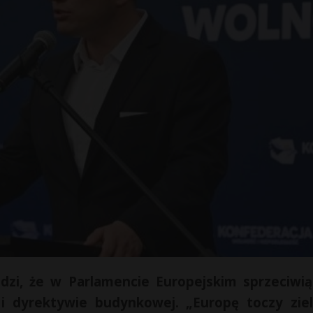
dzi, że w Parlamencie Europejskim sprzeciwią
i dyrektywie budynkowej. „Europę toczy zie