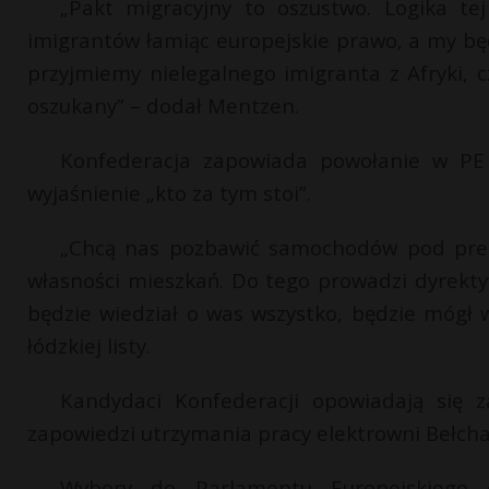
„Pakt migracyjny to oszustwo. Logika te
imigrantów łamiąc europejskie prawo, a my bę
przyjmiemy nielegalnego imigranta z Afryki, cz
oszukany” – dodał Mentzen.
Konfederacja zapowiada powołanie w PE s
wyjaśnienie „kto za tym stoi”.
„Chcą nas pozbawić samochodów pod pret
własności mieszkań. Do tego prowadzi dyrekt
będzie wiedział o was wszystko, będzie mógł 
łódzkiej listy.
Kandydaci Konfederacji opowiadają się 
zapowiedzi utrzymania pracy elektrowni Bełch
Wybory do Parlamentu Europejskiego 