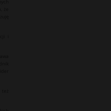
nych
, że
zuję
ji i
rawa
dnik
ider
 też
kich