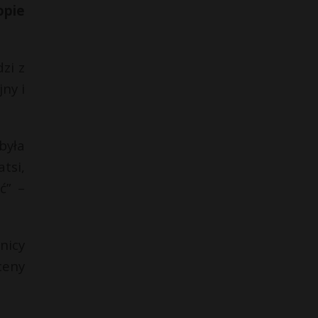
opie
zi z
ny i
była
tsi,
ć” –
nicy
ceny