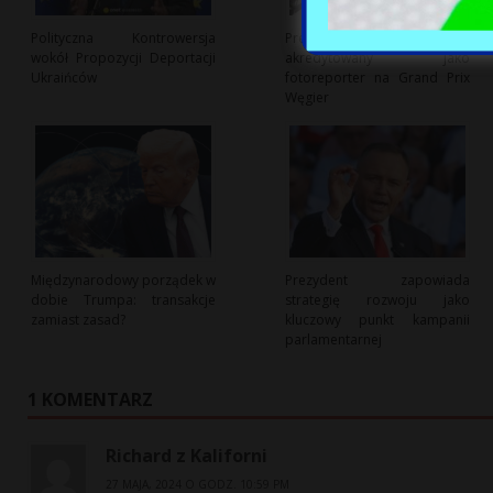
Polityczna Kontrowersja
Prezydent Czech
wokół Propozycji Deportacji
akredytowany jako
Ukraińców
fotoreporter na Grand Prix
Węgier
Międzynarodowy porządek w
Prezydent zapowiada
dobie Trumpa: transakcje
strategię rozwoju jako
zamiast zasad?
kluczowy punkt kampanii
parlamentarnej
1 KOMENTARZ
Richard z Kaliforni
27 MAJA, 2024 O GODZ. 10:59 PM