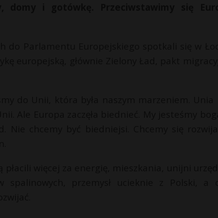
 domy i gotówkę. Przeciwstawimy się Eur
h do Parlamentu Europejskiego spotkali się w Łod
ykę europejską, głównie Zielony Ład, pakt migracyj
liśmy do Unii, która była naszym marzeniem. Unia 
Unii. Ale Europa zaczęła biednieć. My jesteśmy boga
ad. Nie chcemy być biedniejsi. Chcemy się rozwija
n.
płacili więcej za energię, mieszkania, unijni urzęd
spalinowych, przemysł ucieknie z Polski, a 
ozwijać.