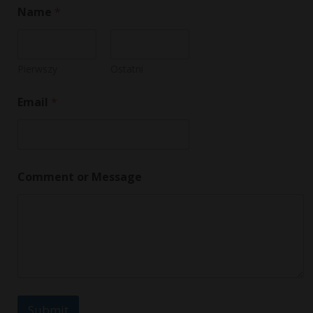
Name
*
Pierwszy
Ostatni
N
Email
*
a
m
e
E
m
a
Comment or Message
i
l
N
a
m
e
Submit