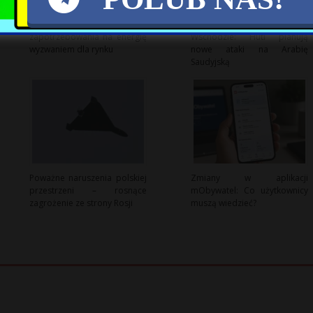
Wzrost globalnego
Napięcia na Bliskim
zapotrzebowania na energię
Wschodzie: Huti planują
wyzwaniem dla rynku
nowe ataki na Arabię
Saudyjską
Poważne naruszenia polskiej
Zmiany w aplikacji
przestrzeni – rosnące
mObywatel: Co użytkownicy
zagrożenie ze strony Rosji
muszą wiedzieć?