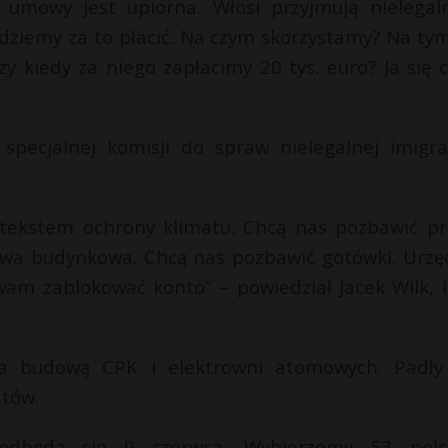
j umowy jest upiorna. Włosi przyjmują nielegal
dziemy za to płacić. Na czym skorzystamy? Na tym
y kiedy za niego zapłacimy 20 tys. euro? Ja się c
pecjalnej komisji do spraw nielegalnej imigrac
ekstem ochrony klimatu. Chcą nas pozbawić p
ywa budynkowa. Chcą nas pozbawić gotówki. Urzę
wam zablokować konto” – powiedział Jacek Wilk, l
za budową CPK i elektrowni atomowych. Padły
atów.
odbędą się 9 czerwca. Wybierzemy 53 pols