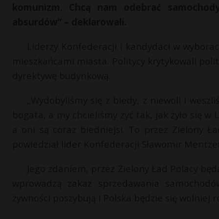
komunizm. Chcą nam odebrać samochody,
absurdów” – deklarowali.
Liderzy Konfederacji i kandydaci w wyborac
mieszkańcami miasta. Politycy krytykowali polit
dyrektywę budynkową.
„Wydobyliśmy się z biedy, z niewoli i wesz
bogata, a my chcieliśmy żyć tak, jak żyło się w 
a oni są coraz biedniejsi. To przez Zielony Ł
powiedział lider Konfederacji Sławomir Mentze
Jego zdaniem, przez Zielony Ład Polacy będą 
wprowadzą zakaz sprzedawania samochodów 
żywności poszybują i Polska będzie się wolniej r