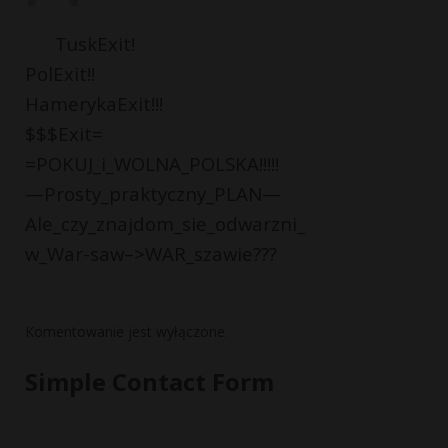
TuskExit!
PolExit!!
HamerykaExit!!!
$$$Exit=
=POKUJ_i_WOLNA_POLSKA!!!!!
—Prosty_praktyczny_PLAN—
Ale_czy_znajdom_sie_odwarzni_
w_War-saw–>WAR_szawie???
Komentowanie jest wyłączone.
Simple Contact Form