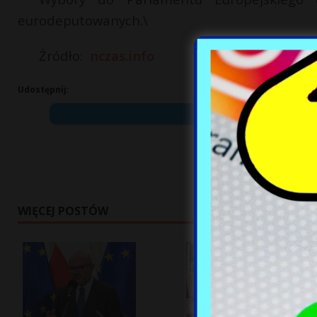
eurodeputowanych.\
Żródło:
nczas.info
Udostępnij:
WIĘCEJ POSTÓW