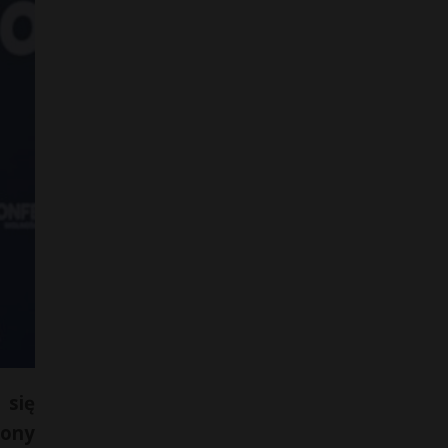
 się
lony