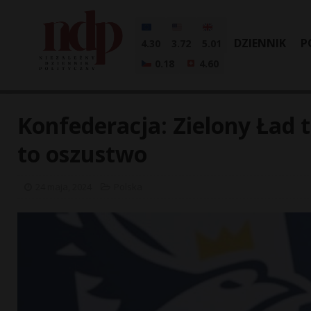
DZIENNIK
P
4.30
3.72
5.01
0.18
4.60
Konfederacja: Zielony Ład
to oszustwo
24 maja, 2024
Polska