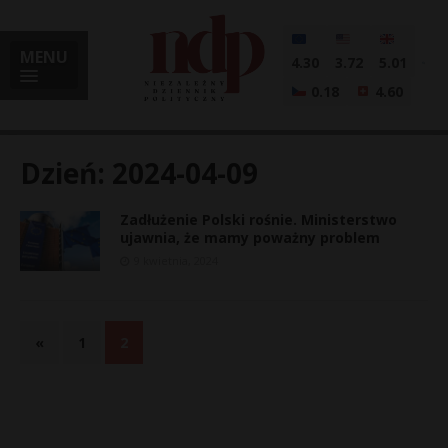
MENU
4.30
3.72
5.01
0.18
4.60
Dzień:
2024-04-09
Zadłużenie Polski rośnie. Ministerstwo
i
ujawnia, że mamy poważny problem
9 kwietnia, 2024
l
«
1
2