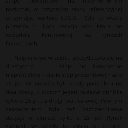
stopy procentowe na niezmienionym
t
poziomie, w przypadku stopy referencyjnej
r
utrzymując wartość 5,75%. Była to wtedy
pierwsza od lipca decyzja RPP, która nie
s
s
wzbudziła kontrowersji na rynkach
finansowych.
Najpierw we wrześniu zdecydowała się na
drastyczne – i zdaje się kompletnie
niepotrzebne – cięcie stóp procentowych aż o
75 pb. Ekonomiści byli wtedy podzieleni na
dwa obozy, z których jeden zakładał obniżkę
tylko o 25 pb., a drugi brak takowej. Pewnym
zaskoczeniem była też październikowa
decyzja o obniżce tylko o 25 pb. Rynek
skłaniał się wtedy ku cięciu o 50 pb.,