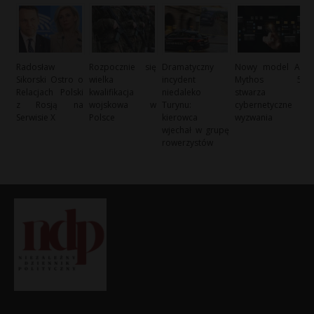
Radosław
Rozpocznie się
Dramatyczny
Nowy model AI
Sikorski Ostro o
wielka
incydent
Mythos 5
Relacjach Polski
kwalifikacja
niedaleko
stwarza
z Rosją na
wojskowa w
Turynu:
cybernetyczne
Serwisie X
Polsce
kierowca
wyzwania
wjechał w grupę
rowerzystów