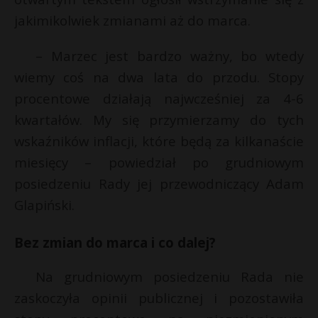
P
jakimikolwiek zmianami aż do marca.
– Marzec jest bardzo ważny, bo wtedy
wiemy coś na dwa lata do przodu. Stopy
E
procentowe działają najwcześniej za 4-6
s
kwartałów. My się przymierzamy do tych
s
i
wskaźników inflacji, które będą za kilkanaście
l
miesięcy – powiedział po grudniowym
posiedzeniu Rady jej przewodniczący Adam
Glapiński.
Bez zmian do marca i co dalej?
t
Na grudniowym posiedzeniu Rada nie
zaskoczyła opinii publicznej i pozostawiła