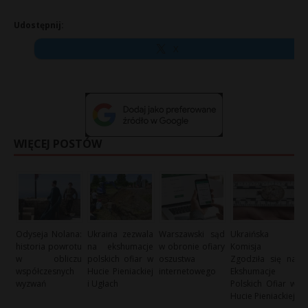
Udostępnij:
X
WIĘCEJ POSTÓW
Odyseja Nolana:
Ukraina zezwala
Warszawski sąd
Ukraińska
historia powrotu
na ekshumacje
w obronie ofiary
Komisja
w obliczu
polskich ofiar w
oszustwa
Zgodziła się na
współczesnych
Hucie Pieniackiej
internetowego
Ekshumacje
wyzwań
i Ugłach
Polskich Ofiar w
Hucie Pieniackiej