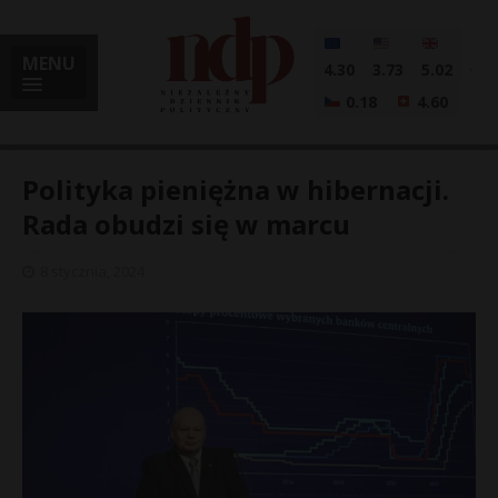
MENU
4.30
3.73
5.02
0.18
4.60
Polityka pieniężna w hibernacji.
Rada obudzi się w marcu
i
8 stycznia, 2024
l