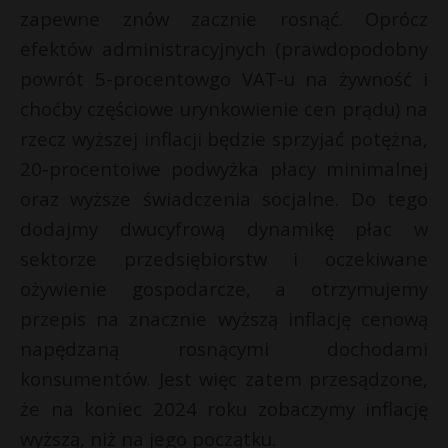
zapewne znów zacznie rosnąć. Oprócz
efektów administracyjnych (prawdopodobny
powrót 5-procentowgo VAT-u na żywność i
choćby częściowe urynkowienie cen prądu) na
rzecz wyższej inflacji będzie sprzyjać potężna,
20-procentoiwe podwyżka płacy minimalnej
oraz wyższe świadczenia socjalne. Do tego
dodajmy dwucyfrową dynamikę płac w
sektorze przedsiębiorstw i oczekiwane
ożywienie gospodarcze, a otrzymujemy
przepis na znacznie wyższą inflację cenową
napędzaną rosnącymi dochodami
konsumentów. Jest więc zatem przesądzone,
że na koniec 2024 roku zobaczymy inflację
wyższą, niż na jego początku.