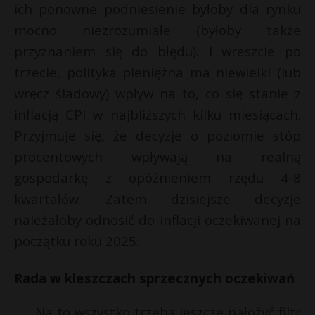
ich ponowne podniesienie byłoby dla rynku
mocno niezrozumiałe (byłoby także
przyznaniem się do błędu). I wreszcie po
trzecie, polityka pieniężna ma niewielki (lub
wręcz śladowy) wpływ na to, co się stanie z
inflacją CPI w najbliższych kilku miesiącach.
Przyjmuje się, że decyzje o poziomie stóp
procentowych wpływają na realną
gospodarkę z opóźnieniem rzędu 4-8
kwartałów. Zatem dzisiejsze decyzje
należałoby odnosić do inflacji oczekiwanej na
początku roku 2025.
Rada w kleszczach sprzecznych oczekiwań
Na to wszystko trzeba jeszcze nałożyć filtr