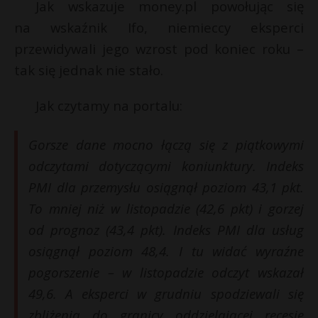
Jak wskazuje money.pl powołując się
P
na wskaźnik Ifo, niemieccy eksperci
przewidywali jego wzrost pod koniec roku –
tak się jednak nie stało.
E
Jak czytamy na portalu:
i
Gorsze dane mocno łączą się z piątkowymi
l
odczytami dotyczącymi koniunktury. Indeks
PMI dla przemysłu osiągnął poziom 43,1 pkt.
To mniej niż w listopadzie (42,6 pkt) i gorzej
E
od prognoz (43,4 pkt). Indeks PMI dla usług
osiągnął poziom 48,4. I tu widać wyraźne
i
pogorszenie – w listopadzie odczyt wskazał
l
49,6. A eksperci w grudniu spodziewali się
r
zbliżenia do granicy oddzielającej recesję