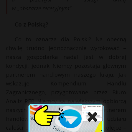
w „obszarze recesyjnym”
Co z Polską?
Co to oznacza dla Polski? Na obecną
chwilę trudno jednoznacznie wyrokować –
nasza gospodarka nadal jest w dobrej
kondycji, jednak Niemcy pozostają głównym
partnerem handlowym naszego kraju. Jak
wskazuje Kompendium Handlu
Zagranicznego, przygotowane przez Biuro
Analiz PFR Niemcy są największym odbiorcą
naszych dóbr i najważniejszym partnerem
handlowym, „biorąc” 27,8 proc. udziału
całości polskiego eksportu. Drugie w kolejce –