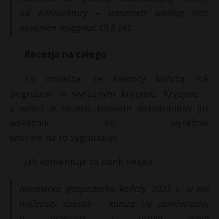
t
od koniunktury – parametr według nich
r
r
powinien osiągnąć 49,8 pkt.
s
Recesja na całego
s
To oznacza, że Niemcy kończą rok
pogrążeni w wyraźnym kryzysie. Kryzysie –
a wręcz w recesji, bowiem wspomniany już
wskaźnik Ifo wyraźnie
właśnie na to sygnalizuje.
Jak komentuje to bank Pekao:
Niemiecka gospodarka kończy 2023 r. w nie
najlepszy sposób – kurczą się zamówienia,
a przemysł i usługi tkwią