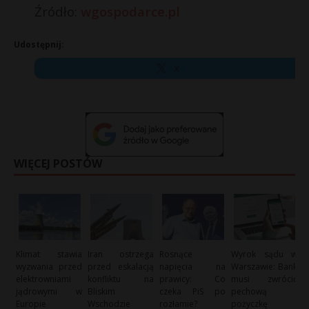
Źródło:
wgospodarce.pl
Udostępnij:
X
WIĘCEJ POSTÓW
Klimat stawia
Iran ostrzega
Rosnące
Wyrok sądu w
wyzwania przed
przed eskalacją
napięcia na
Warszawie: Bank
elektrowniami
konfliktu na
prawicy: Co
musi zwrócić
jądrowymi w
Bliskim
czeka PiS po
pechową
Europie
Wschodzie
rozłamie?
pożyczkę