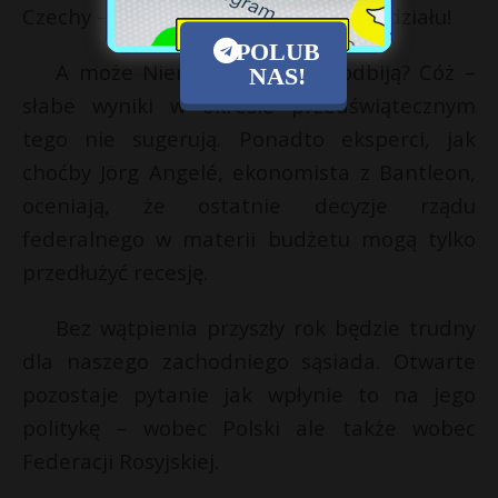
Czechy – stanowią jedynie 6,6 proc. udziału!
POLUB
A może Niemcy jednak się odbiją? Cóż –
NAS!
słabe wyniki w okresie przedświątecznym
tego nie sugerują. Ponadto eksperci, jak
choćby Jörg Angelé, ekonomista z Bantleon,
oceniają, że ostatnie decyzje rządu
federalnego w materii budżetu mogą tylko
przedłużyć recesję.
Bez wątpienia przyszły rok będzie trudny
dla naszego zachodniego sąsiada. Otwarte
pozostaje pytanie jak wpłynie to na jego
politykę – wobec Polski ale także wobec
Federacji Rosyjskiej.