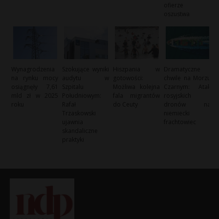
ofierze
oszustwa
Wynagrodzenia
Szokujące wyniki
Hiszpania w
Dramatyczne
na rynku mocy
audytu w
gotowości:
chwile na Morzu
osiągnęły 7,61
Szpitalu
Możliwa kolejna
Czarnym: Atak
mld zł w 2025
Południowym:
fala migrantów
rosyjskich
roku
Rafał
do Ceuty
dronów na
Trzaskowski
niemiecki
ujawnia
frachtowiec
skandaliczne
praktyki