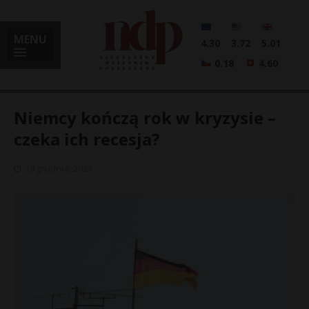
MENU
4.30
3.72
5.01
0.18
4.60
Niemcy kończą rok w kryzysie –
czeka ich recesja?
i
19 grudnia, 2023
l