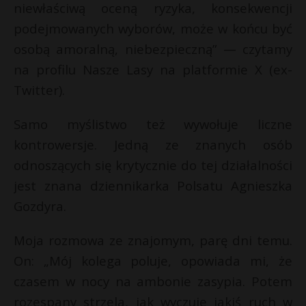
niewłaściwą oceną ryzyka, konsekwencji
podejmowanych wyborów, może w końcu być
osobą amoralną, niebezpieczną” — czytamy
na profilu Nasze Lasy na platformie X (ex-
Twitter).
Samo myślistwo też wywołuje liczne
kontrowersje. Jedną ze znanych osób
odnoszących się krytycznie do tej działalności
jest znana dziennikarka Polsatu Agnieszka
Gozdyra.
Moja rozmowa ze znajomym, parę dni temu.
On: „Mój kolega poluje, opowiada mi, że
czasem w nocy na ambonie zasypia. Potem
rozespany strzela, jak wyczuje jakiś ruch w