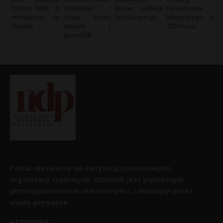
rodzin: 3600 zł
satelitarne
koniec redukcji
Ratownictwa
miesięcznie na
dzięki nowej
zużycia energii
Medycznego w
dziecko
umowie z
2026 roku
SpaceRISE
Portal niezależny od instytucji państwowych,
organizacji rządowych. Dziennik jest prywatnym
przedsiębiorstwem utworzonym i założonym przez
osoby prywatne.
KATEGORIE