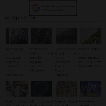
WIĘCEJ POSTÓW
Kontrowersje
Kontrowersje
Pesymizm wokół
Krótsze wakacje
wokół
wokół nowej
sytuacji na
coraz
propozycji
rosyjskiej
froncie
popularniejsze
deportacji
brygady
ukraińskim:
w Europie: Nowy
Ukraińców: PiS
złożonej z
Analiza po
trend urlopowy?
kontra
Ukraińców
wizycie
Konfederacja
Röpckego
Rząd ogłasza
UE wzmocni
Premier Węgier
Rekordowe
plan wsparcia
bezpieczeństwo
zapowiada
Zespoły