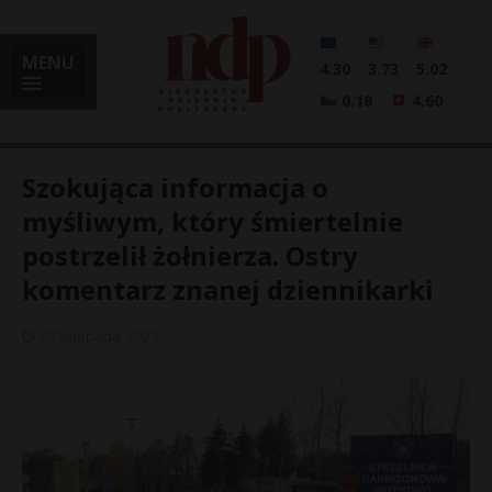
MENU
4.30
3.73
5.02
0.18
4.60
Szokująca informacja o
myśliwym, który śmiertelnie
postrzelił żołnierza. Ostry
i
komentarz znanej dziennikarki
20 listopada, 2023
l