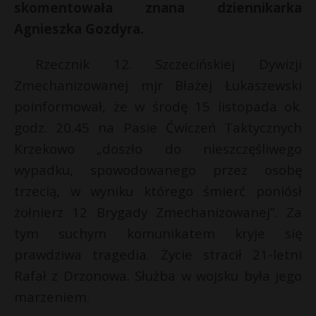
skomentowała znana dziennikarka
P
Agnieszka Gozdyra.
Rzecznik 12. Szczecińskiej Dywizji
Zmechanizowanej mjr Błażej Łukaszewski
E
r
poinformował, że w środę 15 listopada ok.
godz. 20.45 na Pasie Ćwiczeń Taktycznych
i
Krzekowo „doszło do nieszczęśliwego
l
wypadku, spowodowanego przez osobę
trzecią, w wyniku którego śmierć poniósł
t
żołnierz 12 Brygady Zmechanizowanej”. Za
s
tym suchym komunikatem kryje się
s
prawdziwa tragedia. Życie stracił 21-letni
Rafał z Drzonowa. Służba w wojsku była jego
marzeniem.