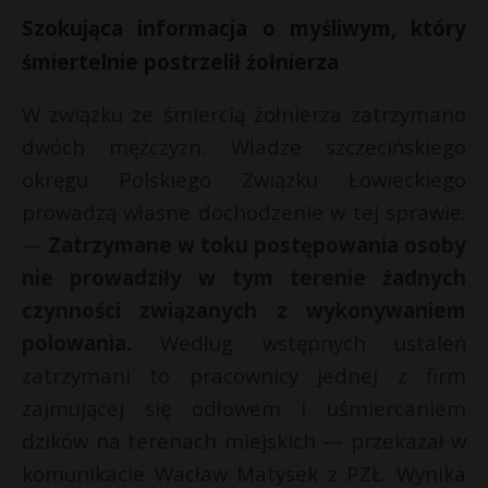
t
Szokująca informacja o myśliwym, który
r
śmiertelnie postrzelił żołnierza
s
W związku ze śmiercią żołnierza zatrzymano
s
dwóch mężczyzn. Władze szczecińskiego
okręgu Polskiego Związku Łowieckiego
prowadzą własne dochodzenie w tej sprawie.
—
Zatrzymane w toku postępowania osoby
nie prowadziły w tym terenie żadnych
czynności związanych z wykonywaniem
polowania.
Według wstępnych ustaleń
zatrzymani to pracownicy jednej z firm
zajmującej się odłowem i uśmiercaniem
dzików na terenach miejskich — przekazał w
komunikacie Wacław Matysek z PZŁ. Wynika