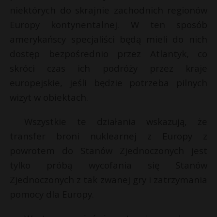
t
niektórych do skrajnie zachodnich regionów
s
r
s
Europy kontynentalnej. W ten sposób
amerykańscy specjaliści będą mieli do nich
s
dostęp bezpośrednio przez Atlantyk, co
s
skróci czas ich podróży przez kraje
europejskie, jeśli będzie potrzeba pilnych
wizyt w obiektach.
Wszystkie te działania wskazują, że
transfer broni nuklearnej z Europy z
powrotem do Stanów Zjednoczonych jest
tylko próbą wycofania się Stanów
Zjednoczonych z tak zwanej gry i zatrzymania
pomocy dla Europy.