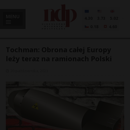
MENU
4.30
3.73
5.02
0.18
4.60
Tochman: Obrona całej Europy
leży teraz na ramionach Polski
i
20 października, 2023
l