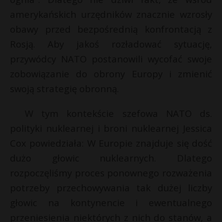
P
amerykańskich urzędników znacznie wzrosły
obawy przed bezpośrednią konfrontacją z
Rosją. Aby jakoś rozładować sytuację,
przywódcy NATO postanowili wycofać swoje
E
zobowiązanie do obrony Europy i zmienić
swoją strategię obronną.
i
l
W tym kontekście szefowa NATO ds.
polityki nuklearnej i broni nuklearnej Jessica
Cox powiedziała: W Europie znajduje się dość
dużo głowic nuklearnych. Dlatego
*
E
rozpoczęliśmy proces ponownego rozważenia
potrzeby przechowywania tak dużej liczby
i
głowic na kontynencie i ewentualnego
l
przeniesienia niektórych z nich do stanów, a