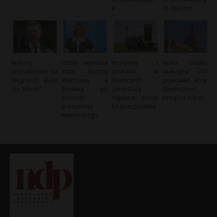
e
ch zdarzeń
Wybory
Ostra wymiana
Incydenty z
Nowa ustawa
prezydenckie na
zdań między
dronami w
sankcyjna USA
Węgrzech: Baka
Warszawą a
Niemczech
przeciwko Rosji:
czy Sulyok?
Moskwą po
zwiększają
Zwiększenie
słowach
napięcia wokół
presji na Kreml
prezydenta
bezpieczeństwa
Nawrockiego