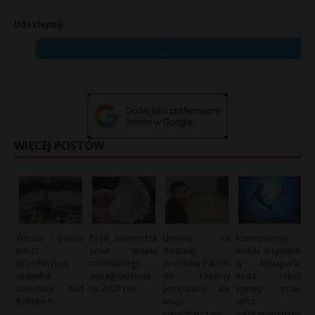
Udostępnij:
X
WIĘCEJ POSTÓW
Włoscy i polscy
Rząd zatwierdza
Umowy na
Kontrowersje
piloci
nowe stawki
dostawy
wokół incydentu
przechwytują
minimalnego
pocisków Patriot
w Aquaparku
rosyjskie
wynagrodzenia
do Ukrainy
Reda: rekiny
samoloty nad
na 2027 rok
podpisane, ale
zginęły przez
Bałtykiem
wciąż
splot
niewystarczając
nieprzewidziany