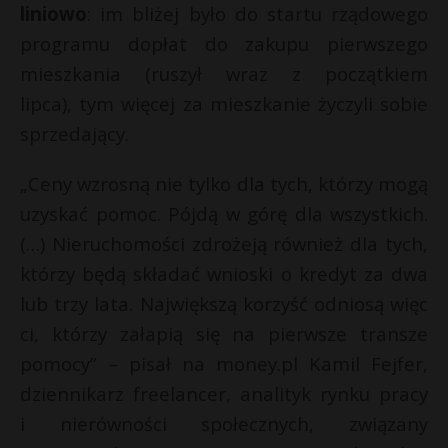
liniowo
: im bliżej było do startu rządowego
P
programu dopłat do zakupu pierwszego
mieszkania (ruszył wraz z początkiem
lipca), tym więcej za mieszkanie życzyli sobie
sprzedający.
E
„Ceny wzrosną nie tylko dla tych, którzy mogą
i
l
uzyskać pomoc. Pójdą w górę dla wszystkich.
(…) Nieruchomości zdrożeją również dla tych,
którzy będą składać wnioski o kredyt za dwa
lub trzy lata. Największą korzyść odniosą więc
ci, którzy załapią się na pierwsze transze
s
pomocy” – pisał na money.pl Kamil Fejfer,
s
dziennikarz freelancer, analityk rynku pracy
i nierówności społecznych, związany