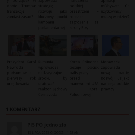
y porządek w
zapowiada
naruszenia
aplikacji
dobie Trumpa:
strategię
polskiej
mObywatel: Co
transakcje
rozwoju jako
przestrzeni –
użytkownicy
zamiast zasad?
kluczowy punkt
rosnące
muszą wiedzieć?
kampanii
zagrożenie ze
parlamentarnej
strony Rosji
Prezydent Karol
Rumunia
Korea Północna
Morawiecki
Nawrocki
wprowadza
testuje pocisk
zapowiada
podsumowuje
nadzwyczajne
balistyczny
nową partię:
pierwszy rok
środki, by
przed
Rozwój Plus jako
urzędowania
uratować
manewrami USA
nadzieja polskiej
reaktor jądrowy
i Korei
prawicy
Cernavoda
Południowej
1 KOMENTARZ
PIS PO jedno zło
13 LIPCA, 2023 O GODZ. 11:28 AM