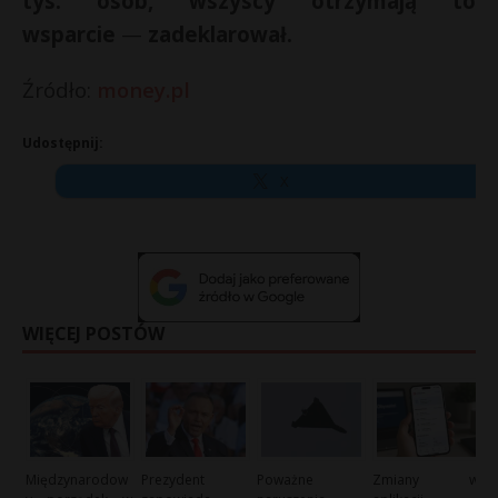
tys. osób, wszyscy otrzymają to
wsparcie
—
zadeklarował.
Źródło:
money.pl
Udostępnij:
X
WIĘCEJ POSTÓW
Międzynarodow
Prezydent
Poważne
Zmiany w