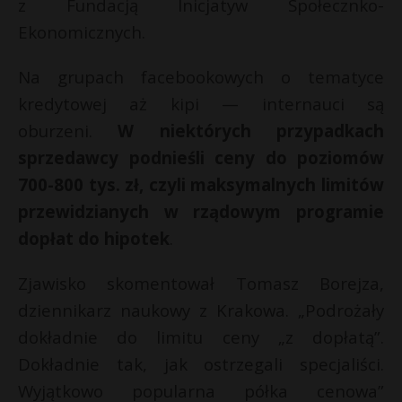
t
z Fundacją Inicjatyw Społecznko-
Ekonomicznych.
r
Na grupach facebookowych o tematyce
s
kredytowej aż kipi — internauci są
s
t
oburzeni.
W niektórych przypadkach
sprzedawcy podnieśli ceny do poziomów
700-800 tys. zł, czyli maksymalnych limitów
przewidzianych w rządowym programie
dopłat do hipotek
.
Zjawisko skomentował Tomasz Borejza,
dziennikarz naukowy z Krakowa. „Podrożały
dokładnie do limitu ceny „z dopłatą”.
Dokładnie tak, jak ostrzegali specjaliści.
Wyjątkowo popularna półka cenowa”