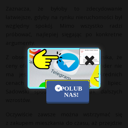
Zaznacza, że byłoby to zdecydowanie
łatwiejsze, gdyby na rynku nieruchomości był
względny spokój. Mimo wszystko radzi
próbować, najlepiej sięgając po konkretne
argumenty.
Z obserwacji naszego rozmówcy wynika, że
ceny ofertowe rosną od maja. Expander nie
ma jeszcze zbiorczych dany o średnich
cenach ofertowych za czerwiec i lipiec.
POLUB
Sadowski spodziewa się jednak dalszych
NAS!
wzrostów.
Oczywiście zawsze można wstrzymać się
z zakupem mieszkania do czasu, aż przejdzie