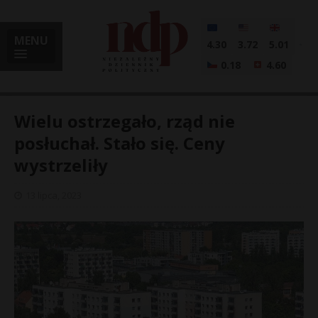
MENU
4.30
3.72
5.01
0.18
4.60
Wielu ostrzegało, rząd nie
posłuchał. Stało się. Ceny
wystrzeliły
i
13 lipca, 2023
l