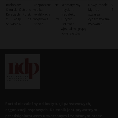
Radosław
Rozpocznie się
Dramatyczny
Nowy model AI
Sikorski Ostro o
wielka
incydent
Mythos 5
Relacjach Polski
kwalifikacja
niedaleko
stwarza
z Rosją na
wojskowa w
Turynu:
cybernetyczne
Serwisie X
Polsce
kierowca
wyzwania
wjechał w grupę
rowerzystów
Portal niezależny od instytucji państwowych,
organizacji rządowych. Dziennik jest prywatnym
przedsiębiorstwem utworzonym i założonym przez