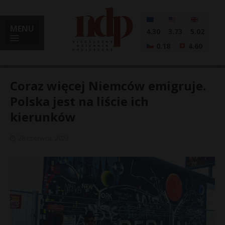
MENU
4.30
3.73
5.02
0.18
4.60
Coraz więcej Niemców emigruje.
Polska jest na liście ich
kierunków
i
28 czerwca, 2023
l