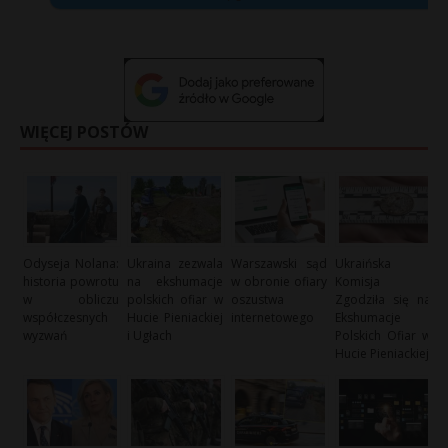
WIĘCEJ POSTÓW
Odyseja Nolana:
Ukraina zezwala
Warszawski sąd
Ukraińska
historia powrotu
na ekshumacje
w obronie ofiary
Komisja
w obliczu
polskich ofiar w
oszustwa
Zgodziła się na
współczesnych
Hucie Pieniackiej
internetowego
Ekshumacje
wyzwań
i Ugłach
Polskich Ofiar w
Hucie Pieniackiej