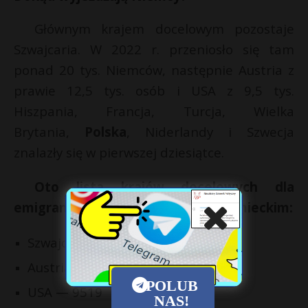
Głównym krajem docelowym pozostaje
Szwajcaria. W 2022 r. przeniosło się tam
ponad 20 tys. Niemców, następnie Austria z
prawie 12,5 tys. osób i USA z 9,5 tys.
Hiszpania, Francja, Turcja, Wielka
Brytania,
Polska
, Niderlandy i Szwecja
znalazły się w pierwszej dziesiątce.
Oto lista krajów docelowych dla
emigrantów z obywatelstwem niemieckim:
Szwajcaria — 20 tys. 107 osób
Austria — 12 tys. 423
POLUB
USA — 9519
NAS!