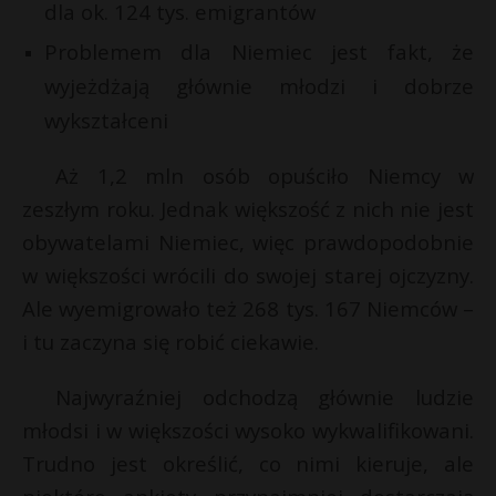
dla ok. 124 tys. emigrantów
P
Problemem dla Niemiec jest fakt, że
wyjeżdżają głównie młodzi i dobrze
wykształceni
E
Aż 1,2 mln osób opuściło Niemcy w
zeszłym roku. Jednak większość z nich nie jest
i
l
obywatelami Niemiec, więc prawdopodobnie
w większości wrócili do swojej starej ojczyzny.
Ale wyemigrowało też 268 tys. 167 Niemców –
i tu zaczyna się robić ciekawie.
E
Najwyraźniej odchodzą głównie ludzie
i
młodsi i w większości wysoko wykwalifikowani.
l
*
Trudno jest określić, co nimi kieruje, ale