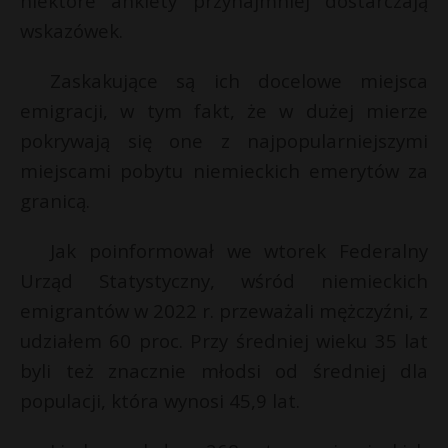
niektóre ankiety przynajmniej dostarczają
t
s
wskazówek.
r
s
Zaskakujące są ich docelowe miejsca
s
emigracji, w tym fakt, że w dużej mierze
s
pokrywają się one z najpopularniejszymi
miejscami pobytu niemieckich emerytów za
granicą.
Jak poinformował we wtorek Federalny
Urząd Statystyczny, wśród niemieckich
emigrantów w 2022 r. przeważali mężczyźni, z
udziałem 60 proc. Przy średniej wieku 35 lat
byli też znacznie młodsi od średniej dla
populacji, która wynosi 45,9 lat.