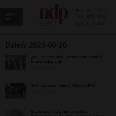
MENU
4.30
3.72
5.03
0.18
4.61
Dzień:
2023-06-20
„PiS i tak zapłaci”. Zamieszanie wokół
i
konwencji partii
20 czerwca, 2023
l
TAZ: napięcia między Polską a RPA
20 czerwca, 2023
Bez mamy i taty nie przejdzie.