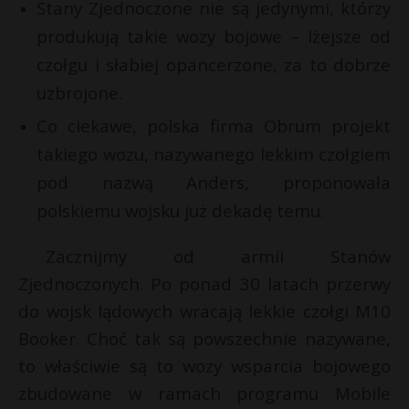
Stany Zjednoczone nie są jedynymi, którzy
P
produkują takie wozy bojowe – lżejsze od
czołgu i słabiej opancerzone, za to dobrze
uzbrojone.
E
Co ciekawe, polska firma Obrum projekt
s
takiego wozu, nazywanego lekkim czołgiem
s
i
pod nazwą Anders, proponowała
l
polskiemu wojsku już dekadę temu.
*
Zacznijmy od armii Stanów
Zjednoczonych. Po ponad 30 latach przerwy
do wojsk lądowych wracają lekkie czołgi M10
Booker. Choć tak są powszechnie nazywane,
t
to właściwie są to wozy wsparcia bojowego
zbudowane w ramach programu Mobile