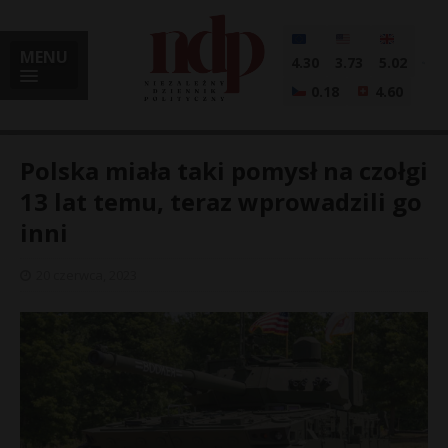
MENU
4.30
3.73
5.02
0.18
4.60
Polska miała taki pomysł na czołgi
13 lat temu, teraz wprowadzili go
inni
i
20 czerwca, 2023
l