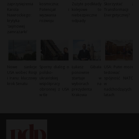
zaprzysiężenia
kosmiczna:
Zużyte podkłady
Skorzystać z
Karola
Potencjał i
kolejowe to
Transformacji
Nawrockiego:
wyzwania
niebezpieczne
Energetycznej?
krytyka
rozwoju
odpady
'sejmowej
zamrażarki’
Nowe sankcje
Sporny dialog o
Łukasz Gibała
USA: Putin może
USA wobec Rosji
polsko-
ponownie
testować
i Iranu: kluczowy
ukraińskiej
startuje w
spójność NATO
krok Senatu
współpracy
wyborach na
w
obronnej z USA
prezydenta
nadchodzących
w tle
Krakowa
latach