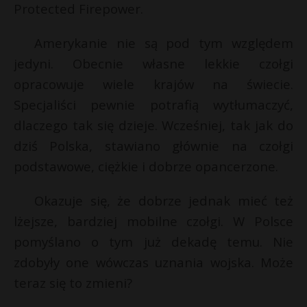
t
Protected Firepower.
r
Amerykanie nie są pod tym względem
jedyni. Obecnie własne lekkie czołgi
s
s
opracowuje wiele krajów na świecie.
Specjaliści pewnie potrafią wytłumaczyć,
dlaczego tak się dzieje. Wcześniej, tak jak do
dziś Polska, stawiano głównie na czołgi
podstawowe, ciężkie i dobrze opancerzone.
Okazuje się, że dobrze jednak mieć też
lżejsze, bardziej mobilne czołgi. W Polsce
pomyślano o tym już dekadę temu. Nie
zdobyły one wówczas uznania wojska. Może
teraz się to zmieni?