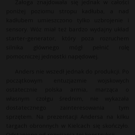
Załoga znajdowała się jednak w całości
poniżej poziomu stropu kadłuba, a nad
kadłubem umieszczono tylko uzbrojenie i
sensory. Wóz miał też bardzo wydajny układ
starter-generator, który poza rozruchem
silnika głównego mógł pełnić rolę
pomocniczej jednostki napędowej.
Anders nie wszedł jednak do produkcji. Po
początkowym entuzjazmie wojskowych
ostatecznie polska armia, marząca o
własnym czołgu średnim, nie wykazała
dostatecznego zainteresowania tym
sprzętem. Na prezentacji Andersa na kilku
targach obronnych w Kielcach się skończyło.
Odstąpiono od rozwijania tej konstrukcji.