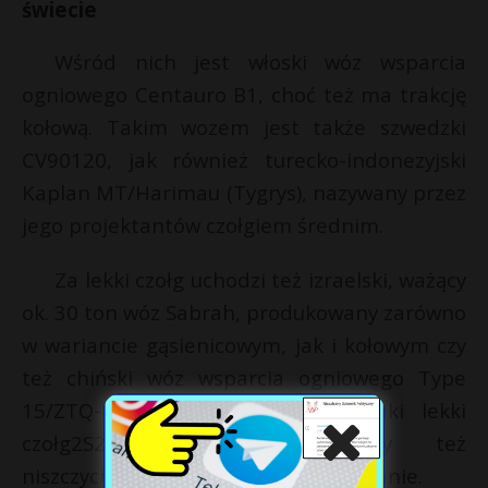
świecie
Wśród nich jest włoski wóz wsparcia
ogniowego Centauro B1, choć też ma trakcję
kołową. Takim wozem jest także szwedzki
CV90120, jak również turecko-indonezyjski
Kaplan MT/Harimau (Tygrys), nazywany przez
jego projektantów czołgiem średnim.
Za lekki czołg uchodzi też izraelski, ważący
ok. 30 ton wóz Sabrah, produkowany zarówno
w wariancie gąsienicowym, jak i kołowym czy
też chiński wóz wsparcia ogniowego Type
15/ZTQ-15, ważący 33-35 ton. Taki lekki
czołg2S25 Sprut-SD, nazywany też
niszczycielem czołgów, mają też Rosjanie.