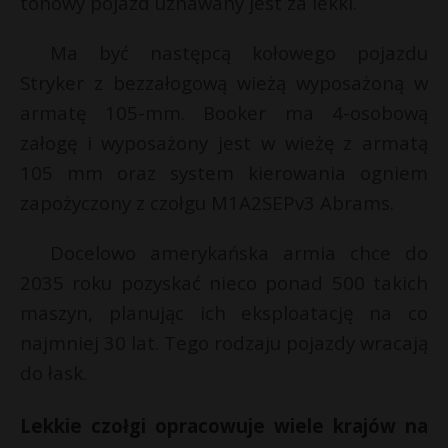
tonowy pojazd uznawany jest za lekki.
Ma być następcą kołowego pojazdu
Stryker z bezzałogową wieżą wyposażoną w
armatę 105-mm. Booker ma 4-osobową
załogę i wyposażony jest w wieżę z armatą
105 mm oraz system kierowania ogniem
zapożyczony z czołgu M1A2SEPv3 Abrams.
Docelowo amerykańska armia chce do
2035 roku pozyskać nieco ponad 500 takich
maszyn, planując ich eksploatację na co
najmniej 30 lat. Tego rodzaju pojazdy wracają
do łask.
Lekkie czołgi opracowuje wiele krajów na