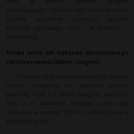
mieć w swoim składzie czołgów
podstawowych. Zamiast nich miały powstać
pojazdy nazywane zazwyczaj wozami
wsparcia ogniowego, czyli – w praktyce –
lekkie czołgi.
Polska armia nie wykazała dostatecznego
zainteresowania lekkim czołgiem
Ten lekki czołg opracowany przez zakłady
Obrum, nazywany też bojowym wozem
piechoty, miał 6,9 metra długości, ważył 33
tony i w wariancie lekkiego czołgu był
uzbrojony w armatę 120 mm umieszczoną w
załogowej wieży.