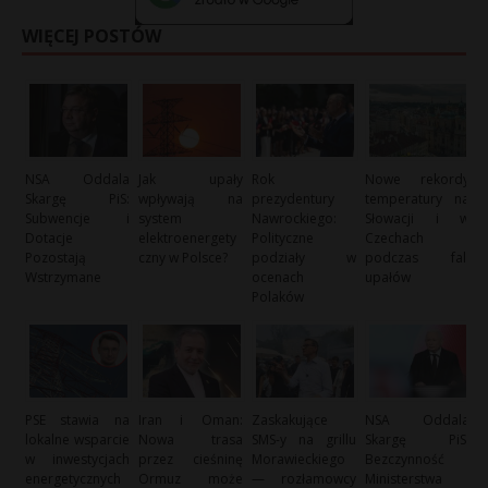
WIĘCEJ POSTÓW
NSA Oddala
Jak upały
Rok
Nowe rekordy
Skargę PiS:
wpływają na
prezydentury
temperatury na
Subwencje i
system
Nawrockiego:
Słowacji i w
Dotacje
elektroenergety
Polityczne
Czechach
Pozostają
czny w Polsce?
podziały w
podczas fali
Wstrzymane
ocenach
upałów
Polaków
PSE stawia na
Iran i Oman:
Zaskakujące
NSA Oddala
lokalne wsparcie
Nowa trasa
SMS-y na grillu
Skargę PiS:
w inwestycjach
przez cieśninę
Morawieckiego
Bezczynność
energetycznych
Ormuz może
— rozłamowcy
Ministerstwa