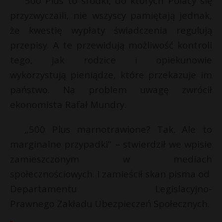
500 Plus to środki, do których Polacy się
P
przyzwyczaili, nie wszyscy pamiętają jednak,
że kwestię wypłaty świadczenia regulują
przepisy. A te przewidują możliwość kontroli
tego, jak rodzice i opiekunowie
E
wykorzystują pieniądze, które przekazuje im
państwo. Na problem uwagę zwrócił
i
E
ekonomista Rafał Mundry.
l
i
„500 Plus marnotrawione? Tak. Ale to
l
marginalne przypadki” – stwierdził we wpisie
zamieszczonym w mediach
s
s
społecznościowych. I zamieścił skan pisma od
Departamentu Legislacyjno-
Prawnego Zakładu Ubezpieczeń Społecznych.