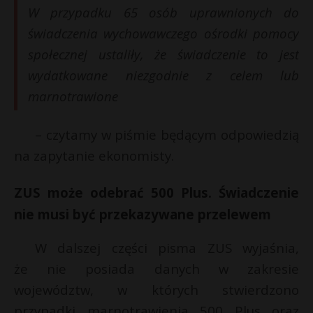
t
W przypadku 65 osób uprawnionych do
r
świadczenia wychowawczego ośrodki pomocy
społecznej ustaliły, że świadczenie to jest
s
wydatkowane niezgodnie z celem lub
s
marnotrawione
– czytamy w piśmie będącym odpowiedzią
na zapytanie ekonomisty.
ZUS może odebrać 500 Plus. Świadczenie
nie musi być przekazywane przelewem
W dalszej części pisma ZUS wyjaśnia,
że nie posiada danych w zakresie
województw, w których stwierdzono
przypadki marnotrawienia 500 Plus oraz