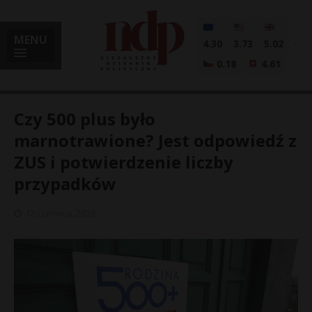
MENU
4.30
3.73
5.02
0.18
4.61
Czy 500 plus było
marnotrawione? Jest odpowiedź z
ZUS i potwierdzenie liczby
i
przypadków
12 czerwca, 2023
l