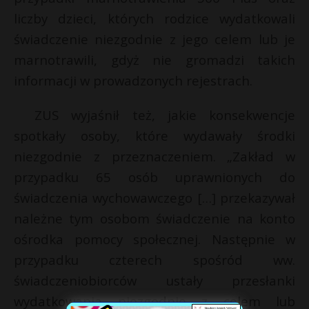
liczby dzieci, których rodzice wydatkowali
świadczenie niezgodnie z jego celem lub je
marnotrawili, gdyż nie gromadzi takich
informacji w prowadzonych rejestrach.
ZUS wyjaśnił też, jakie konsekwencje
spotkały osoby, które wydawały środki
niezgodnie z przeznaczeniem. „Zakład w
przypadku 65 osób uprawnionych do
świadczenia wychowawczego […] przekazywał
należne tym osobom świadczenie na konto
ośrodka pomocy społecznej. Następnie w
przypadku czterech spośród ww.
świadczeniobiorców ustały przesłanki
wydatkowania niezgodnie z celem lub