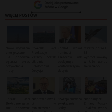
WIĘCEJ POSTÓW
Nowe wyzwania
Szwedzki Sąd
Konflikt wokół
Ostatni polski F-
energetyczne:
Przekazuje
nominacji
35
PSE ponownie
Zatarty Statek
asesorów: Tusk
wyprodukowany
ogłasza okres
Ukrainie:
podejmuje
w USA wznosi
przywołania
Przełomowa
kontrowersyjną
się w niebo
mocy
Decyzja
decyzję
Polskie Sieci
Nieprawidłowoś
Szwecja rozważa
Niepokojące
Elektroenergetyc
ci w
zwiększenie
Zmiany Postaw
zne ponownie
Ministerstwie
liczby
Polaków wobec