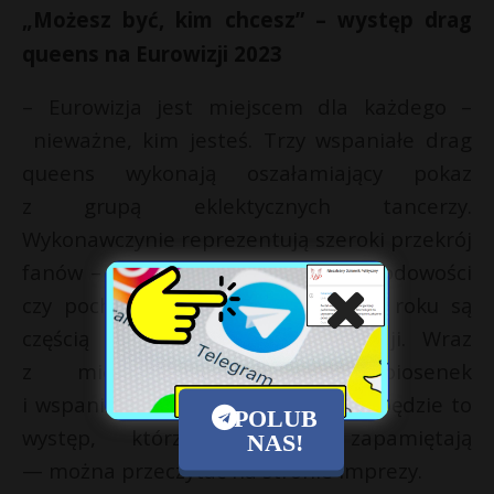
„Możesz być, kim chcesz” – występ drag
queens na Eurowizji 2023
– Eurowizja jest miejscem dla każdego –
nieważne, kim jesteś. Trzy wspaniałe drag
queens wykonają oszałamiający pokaz
z grupą eklektycznych tancerzy.
Wykonawczynie reprezentują szeroki przekrój
fanów – niezależnych od wieku, narodowości
czy pochodzenia – którzy każdego roku są
częścią Konkursu Piosenki Eurowizji. Wraz
z mieszanką bajecznych piosenek
i wspaniałym występem na scenie, będzie to
POLUB
występ, którzy widzowie zapamiętają
NAS!
— można przeczytać na stronie imprezy.