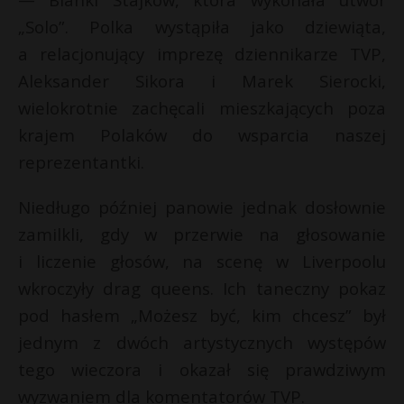
r
P
„Solo”. Polka wystąpiła jako dziewiąta,
a relacjonujący imprezę dziennikarze TVP,
Aleksander Sikora i Marek Sierocki,
wielokrotnie zachęcali mieszkających poza
E
krajem Polaków do wsparcia naszej
reprezentantki.
i
l
Niedługo później panowie jednak dosłownie
zamilkli, gdy w przerwie na głosowanie
i liczenie głosów, na scenę w Liverpoolu
wkroczyły drag queens. Ich taneczny pokaz
pod hasłem „Możesz być, kim chcesz” był
jednym z dwóch artystycznych występów
tego wieczora i okazał się prawdziwym
wyzwaniem dla komentatorów TVP.