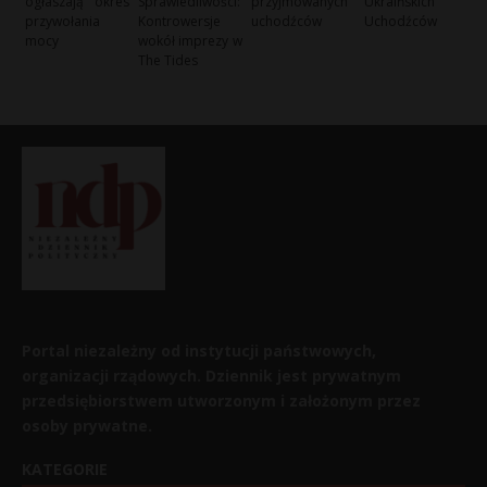
ogłaszają okres
Sprawiedliwości:
przyjmowanych
Ukraińskich
przywołania
Kontrowersje
uchodźców
Uchodźców
mocy
wokół imprezy w
The Tides
Portal niezależny od instytucji państwowych,
organizacji rządowych. Dziennik jest prywatnym
przedsiębiorstwem utworzonym i założonym przez
osoby prywatne.
KATEGORIE