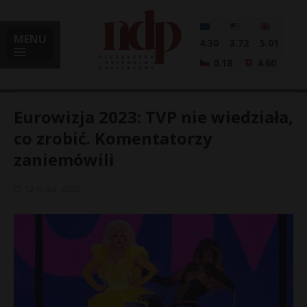
MENU
4.30
3.72
5.01
0.18
4.60
Eurowizja 2023: TVP nie wiedziała,
co zrobić. Komentatorzy
zaniemówili
i
12 maja, 2023
l