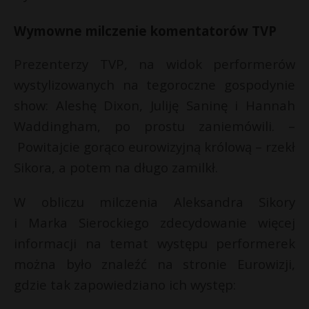
t
r
Wymowne milczenie komentatorów TVP
Prezenterzy TVP, na widok performerów
s
s
wystylizowanych na tegoroczne gospodynie
show: Aleshę Dixon, Juliję Saninę i Hannah
Waddingham, po prostu zaniemówili. –
Powitajcie gorąco eurowizyjną królową – rzekł
Sikora, a potem na długo zamilkł.
W obliczu milczenia Aleksandra Sikory
i Marka Sierockiego zdecydowanie więcej
informacji na temat występu performerek
można było znaleźć na stronie Eurowizji,
gdzie tak zapowiedziano ich występ: