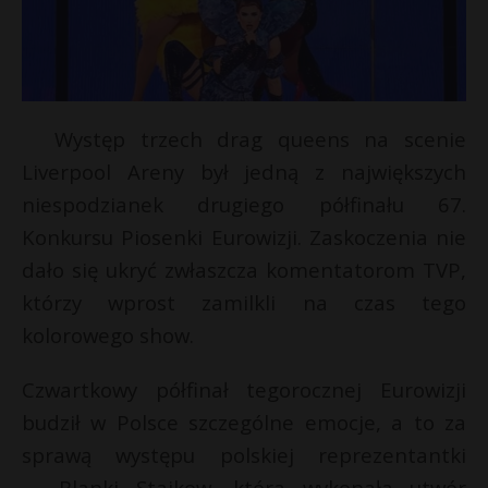
Występ trzech drag queens na scenie
Liverpool Areny był jedną z największych
niespodzianek drugiego półfinału 67.
Konkursu Piosenki Eurowizji. Zaskoczenia nie
dało się ukryć zwłaszcza komentatorom TVP,
którzy wprost zamilkli na czas tego
kolorowego show.
s
s
Czwartkowy półfinał tegorocznej Eurowizji
budził w Polsce szczególne emocje, a to za
sprawą występu polskiej reprezentantki
*
— Blanki Stajkow, która wykonała utwór