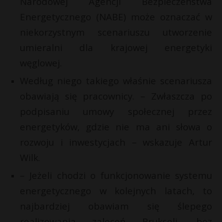
Narodowej Agencji Bezpieczeństwa
P
Energetycznego (NABE) może oznaczać w
niekorzystnym scenariuszu utworzenie
umieralni dla krajowej energetyki
węglowej.
E
r
Według niego takiego właśnie scenariusza
i
obawiają się pracownicy. – Zwłaszcza po
s
l
s
podpisaniu umowy społecznej przez
energetyków, gdzie nie ma ani słowa o
rozwoju i inwestycjach – wskazuje Artur
E
Wilk.
i
– Jeżeli chodzi o funkcjonowanie systemu
l
energetycznego w kolejnych latach, to
najbardziej obawiam się ślepego
realizowania zaleceń Brukseli, bez