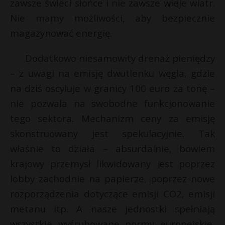
zawsze świeci słońce i nie zawsze wieje wiatr.
Nie mamy możliwości, aby bezpiecznie
magazynować energię.
Dodatkowo niesamowity drenaż pieniędzy
– z uwagi na emisję dwutlenku węgla, gdzie
na dziś oscyluje w granicy 100 euro za tonę –
nie pozwala na swobodne funkcjonowanie
tego sektora. Mechanizm ceny za emisję
skonstruowany jest spekulacyjnie. Tak
właśnie to działa – absurdalnie, bowiem
krajowy przemysł likwidowany jest poprzez
lobby zachodnie na papierze, poprzez nowe
rozporządzenia dotyczące emisji CO2, emisji
metanu itp. A nasze jednostki spełniają
wszystkie wyśrubowane normy europejskie,