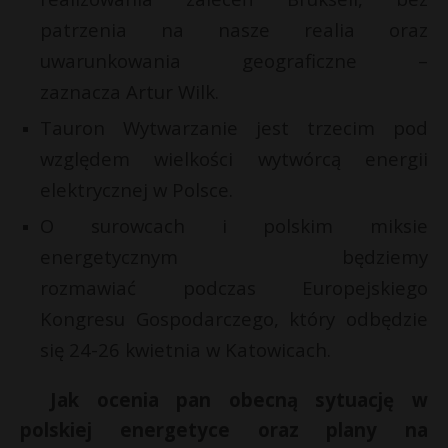
t
patrzenia na nasze realia oraz
r
uwarunkowania geograficzne –
zaznacza Artur Wilk.
s
s
Tauron Wytwarzanie jest trzecim pod
względem wielkości wytwórcą energii
elektrycznej w Polsce.
O surowcach i polskim miksie
energetycznym będziemy
rozmawiać podczas Europejskiego
Kongresu Gospodarczego, który odbędzie
się 24-26 kwietnia w Katowicach.
Jak ocenia pan obecną sytuację w
polskiej energetyce oraz plany na