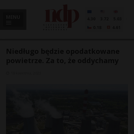
MENU
4.30
3.72
5.03
0.18
4.61
Niedługo będzie opodatkowane
powietrze. Za to, że oddychamy
i
18 kwietnia, 2023
l