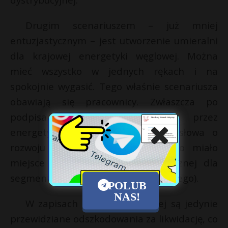
Drugim scenariuszem – już mniej
entuzjastycznym – jest utworzenie umieralni
dla krajowej energetyki węglowej. Można
mieć wszystko w jednych rękach i na
spokojnie wygasić. Tego właśnie scenariusza
obawiają się pracownicy. Zwłaszcza po
podpisaniu umowy społecznej przez
energetyków, gdzie nie ma ani słowa o
rozwoju i inwestycjach (tak jak to miało
miejsce w zapisach umowy społecznej dla
segmentu wydobycia węgla kamiennego).
POLUB
NAS!
W zapisach umowy społecznej są jedynie
przewidziane odszkodowania za likwidację, co