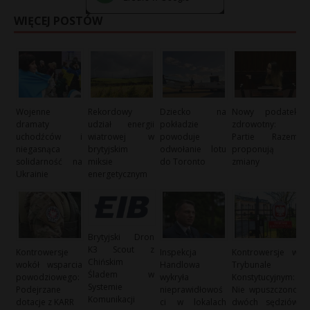
WIĘCEJ POSTÓW
Wojenne
Rekordowy
Dziecko na
Nowy podatek
dramaty
udział energii
pokładzie
zdrowotny:
uchodźców i
wiatrowej w
powoduje
Partie Razem
niegasnąca
brytyjskim
odwołanie lotu
proponują
solidarność na
miksie
do Toronto
zmiany
Ukrainie
energetycznym
Brytyjski Dron
K3 Scout z
Kontrowersje
Inspekcja
Kontrowersje w
Chińskim
wokół wsparcia
Handlowa
Trybunale
Śladem w
powodziowego:
wykryła
Konstytucyjnym:
Systemie
Podejrzane
nieprawidłowoś
Nie wpuszczono
Komunikacji
dotacje z KARR
ci w lokalach
dwóch sędziów