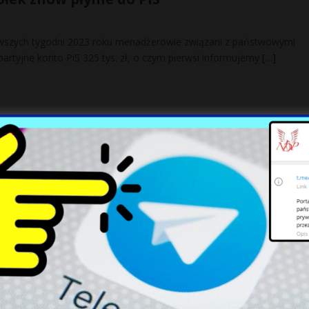
rwszych tygodni 2023 roku menadżerowie związani z państwowymi
rtyjne konto PiS 325 tys. zł, o czym pierwsi informujemy
[…]
akcje na ukrainie – ukraińskie władze
ają węgierską symbolikę
akarpaciu na polecenie ukraińskich władz z obiektów służących
e są węgierskie flagi, tablice i napisy. Jak podaje portal „Hungary
ała na budżety emerytów. Ich długi są