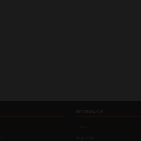
INFORMACJA
O nas
wo
Regulamin