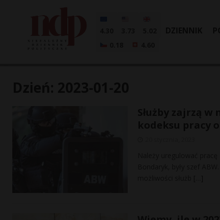
DZIENNIK
P
4.30
3.73
5.02
0.18
4.60
Dzień:
2023-01-20
Służby zajrzą w 
kodeksu pracy o
20 stycznia, 2023
Należy uregulować pracę o
Bondaryk, były szef ABW
możliwości służb
[…]
Wiemy, ile w 20