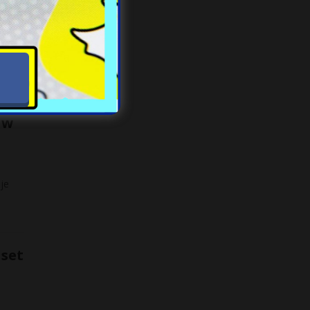
cznym
 w
je
aset