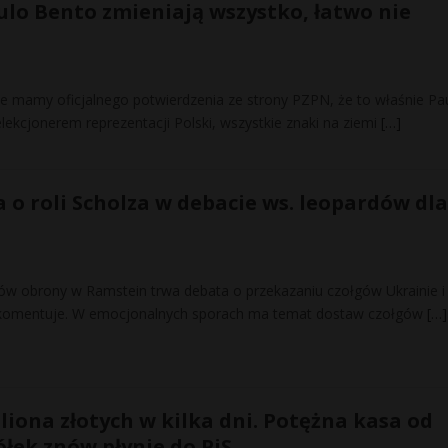
ulo Bento zmieniają wszystko, łatwo nie
e mamy oficjalnego potwierdzenia ze strony PZPN, że to właśnie Pa
ekcjonerem reprezentacji Polski, wszystkie znaki na ziemi
[…]
 o roli Scholza w debacie ws. leopardów dla
ów obrony w Ramstein trwa debata o przekazaniu czołgów Ukrainie i 
a komentuje. W emocjonalnych sporach ma temat dostaw czołgów
[…]
liona złotych w kilka dni. Potężna kasa od
ek znów płynie do PiS