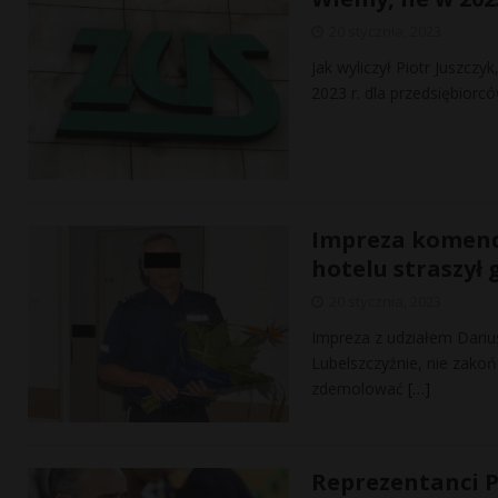
20 stycznia, 2023
Jak wyliczył Piotr Juszcz
2023 r. dla przedsiębior
Impreza komend
hotelu straszył 
20 stycznia, 2023
Impreza z udziałem Dariu
Lubelszczyźnie, nie zakońc
zdemolować
[…]
Reprezentanci Po