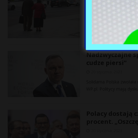
20 stycznia, 2023
Długi emerytów w listopa
okresem przed rokiem – 
Nadzwyczajne sp
cudze piersi”
20 stycznia, 2023
Solidarna Polska zwołała 
WP.pl. Politycy mają dys
Polacy dostają c
procent. „Oszc
20 stycznia, 2023