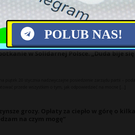
dzie 2022 r. były wyższe o ponad 400 mln zł w porównaniu z analogi
wynika z danych Rejestru
[…]
POLUB NAS!
otkanie w Solidarnej Polsce. „Duda bije się
na piątek 20 stycznia nadzwyczajne posiedzenie zarządu partii – poda
kutować przede wszystkim o tym, jak odpowiedzieć na mocne
[…]
zynsze grozy. Opłaty za ciepło w górę o kilk
zędzam na czym mogę”