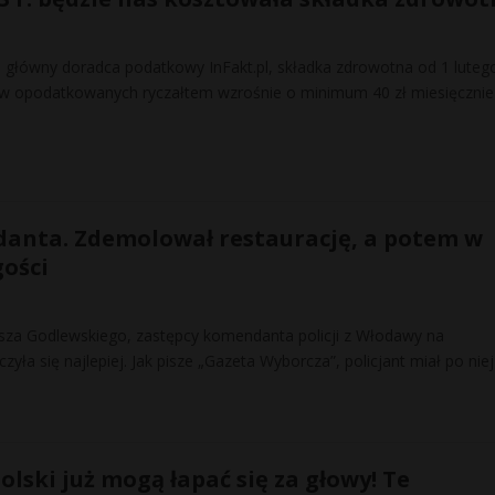
yk, główny doradca podatkowy InFakt.pl, składka zdrowotna od 1 luteg
ców opodatkowanych ryczałtem wzrośnie o minimum 40 zł miesięczni
anta. Zdemolował restaurację, a potem w
gości
sza Godlewskiego, zastępcy komendanta policji z Włodawy na
zyła się najlepiej. Jak pisze „Gazeta Wyborcza”, policjant miał po niej
lski już mogą łapać się za głowy! Te