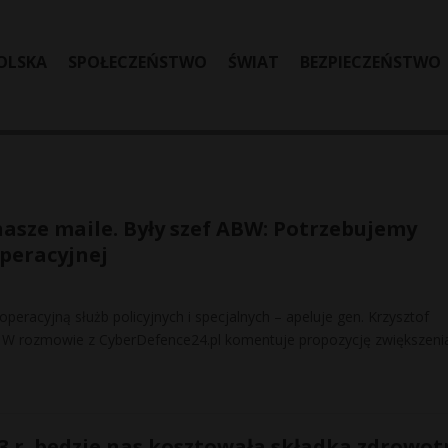
OLSKA
SPOŁECZEŃSTWO
ŚWIAT
BEZPIECZEŃSTWO
nasze maile. Były szef ABW: Potrzebujemy
peracyjnej
peracyjną służb policyjnych i specjalnych – apeluje gen. Krzysztof
. W rozmowie z CyberDefence24.pl komentuje propozycję zwiększeni
23 r. będzie nas kosztowała składka zdrowo