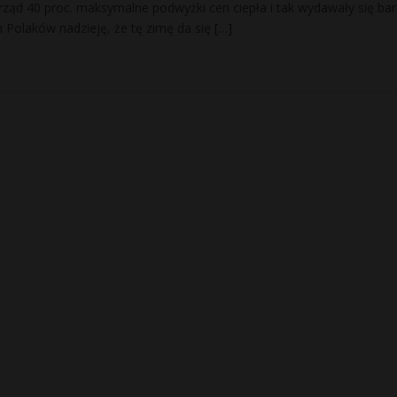
ząd 40 proc. maksymalne podwyżki cen ciepła i tak wydawały się ba
 Polaków nadzieję, że tę zimę da się
[…]