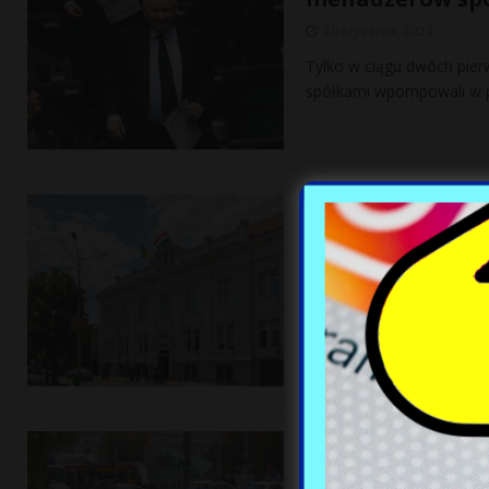
20 stycznia, 2023
Tylko w ciągu dwóch pie
spółkami wpompowali w pa
Antywęgierskie 
mukaczewa usuw
20 stycznia, 2023
W rejonie Mukaczewa na Z
miejscowym Węgrom usuwan
Tak inflacja dzi
rekordowe