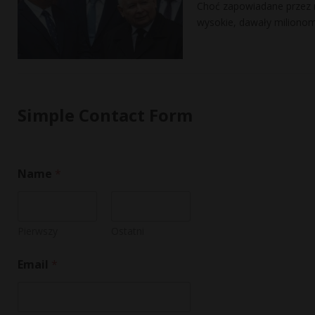
Choć zapowiadane przez r
wysokie, dawały milionom
Simple Contact Form
N
Name
*
a
m
e
*
C
Pierwszy
Ostatni
o
m
Email
*
m
e
n
t