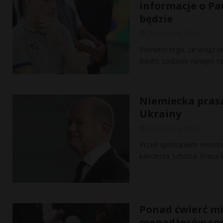
informacje o Pa
będzie
20 stycznia, 2023
Pomimo tego, że wciąż ni
Bento zostanie nowym sel
Niemiecka prasa
Ukrainy
20 stycznia, 2023
Przed spotkaniem ministr
kanclerza Scholza. Pras
Ponad ćwierć mi
menadżerów spół