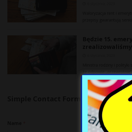
6 stycznia, 2023
Waloryzacja rent i emery
przepisy gwarantują seni
Będzie 15. emery
zrealizowaliśmy
6 stycznia, 2023
Ministra rodziny i polityk
że odpowie „przewrotnie”.
Simple Contact Form
Name
*