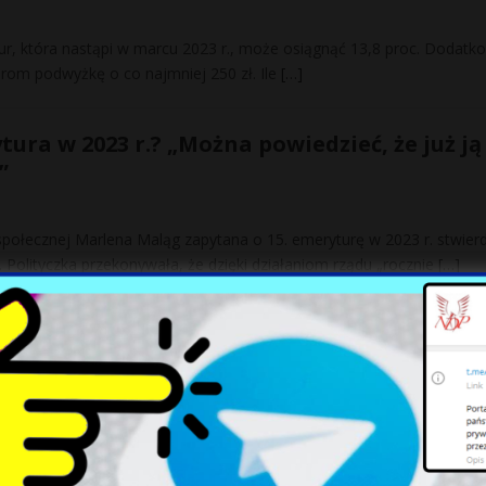
tur, która nastąpi w marcu 2023 r., może osiągnąć 13,8 proc. Dodatk
orom podwyżkę o co najmniej 250 zł. Ile
[…]
tura w 2023 r.? „Można powiedzieć, że już ją
”
i społecznej Marlena Maląg zapytana o 15. emeryturę w 2023 r. stwierd
 Polityczka przekonywała, że dzięki działaniom rządu „rocznie
[…]