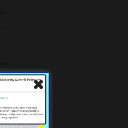
owo
ziła,