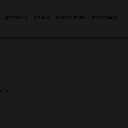
ARTYKUŁY
OPINIA
WYDARZENIA
ROZRYWKA
iorąc
y
[…]