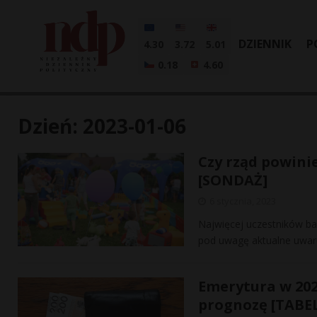
DZIENNIK
P
4.30
3.72
5.01
0.18
4.60
Dzień:
2023-01-06
Czy rząd powinie
[SONDAŻ]
6 stycznia, 2023
Najwięcej uczestników ba
pod uwagę aktualne uwaru
Emerytura w 202
prognozę [TABE