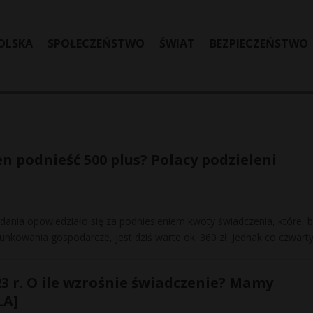
OLSKA
SPOŁECZEŃSTWO
ŚWIAT
BEZPIECZEŃSTWO
n podnieść 500 plus? Polacy podzieleni
dania opowiedziało się za podniesieniem kwoty świadczenia, które, b
nkowania gospodarcze, jest dziś warte ok. 360 zł. Jednak co czwart
3 r. O ile wzrośnie świadczenie? Mamy
LA]