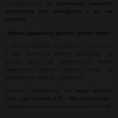
t
Czarnek uznał, że
zachowanie kancelarii
prezydenta jest nielogiczne i go nie
r
rozumie.
s
s
„Byłem zapewniany jeszcze tydzień temu”
– Proszę zapytać prezydenta i ministrów
z jego kancelarii, którym współczuję, bo
muszą teraz się wytłumaczyć. Byłem
zapewniany jeszcze tydzień temu, że
wszystko jest dobrze – powtórzył.
Minister zapowiedział też
nowy projekt,
czyli „Lex Czarnek 3.0”. – Nic nie zmienię
–
zapowiedział Czarnek w rozmowie z RMF FM.