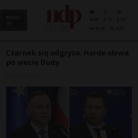
MENU
4.30
3.73
5.02
0.18
4.61
Czarnek się odgryza. Harde słowa
po wecie Dudy
i
16 grudnia, 2022
l