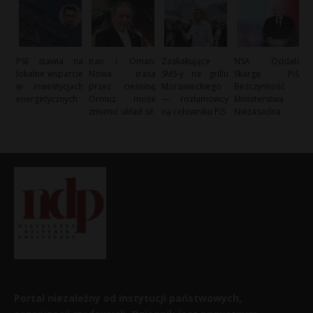
PSE stawia na
Iran i Oman:
Zaskakujące
NSA Oddala
lokalne wsparcie
Nowa trasa
SMS-y na grillu
Skargę PiS:
w inwestycjach
przez cieśninę
Morawieckiego
Bezczynność
energetycznych
Ormuz może
— rozłamowcy
Ministerstwa
zmienić układ sił
na celowniku PiS
Niezasadna
Portal niezależny od instytucji państwowych,