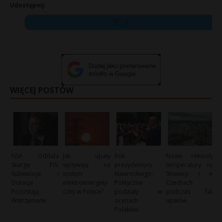
Udostępnij:
X
WIĘCEJ POSTÓW
NSA Oddala
Jak upały
Rok
Nowe rekordy
Skargę PiS:
wpływają na
prezydentury
temperatury na
Subwencje i
system
Nawrockiego:
Słowacji i w
Dotacje
elektroenergety
Polityczne
Czechach
Pozostają
czny w Polsce?
podziały w
podczas fali
Wstrzymane
ocenach
upałów
Polaków