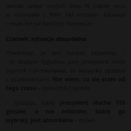
r
jednak unikał ostrych słów. W piątek rano
*
P
w rozmowie z RMF FM minister edukacji
i nauki był już bardziej stanowczy.
Czarnek: sytuacja absurdalna
E
Powiedział, że jest bardzo zdziwiony. –
i
W zeszłym tygodniu pan prezydent mnie
l
zaprosił i przekonywał, że wszystko zgodnie
z oczekiwaniami.
Nie wiem, co się stało od
tego czasu
– stwierdził Czarnek.
– Sytuacja, kiedy
prezydent słucha 133
głosów, a nie milionów, które go
wybrały
,
jest absurdalna
– mówił.