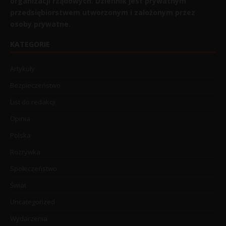
organizacji rządowych. Dziennik jest prywatnym
przedsiębiorstwem utworzonym i założonym przez
osoby prywatne.
KATEGORIE
Artykuły
Bezpieczeństwo
List do redakcji
Opinia
Polska
Rozrywka
Społeczeństwo
Świat
Uncategorized
Wydarzenia