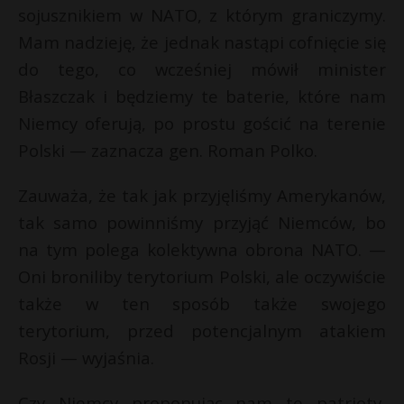
sojusznikiem w NATO, z którym graniczymy.
Mam nadzieję, że jednak nastąpi cofnięcie się
do tego, co wcześniej mówił minister
Błaszczak i będziemy te baterie, które nam
Niemcy oferują, po prostu gościć na terenie
Polski — zaznacza gen. Roman Polko.
Zauważa, że tak jak przyjęliśmy Amerykanów,
tak samo powinniśmy przyjąć Niemców, bo
na tym polega kolektywna obrona NATO. —
Oni broniliby terytorium Polski, ale oczywiście
także w ten sposób także swojego
terytorium, przed potencjalnym atakiem
Rosji — wyjaśnia.
Czy Niemcy proponując nam te patrioty,