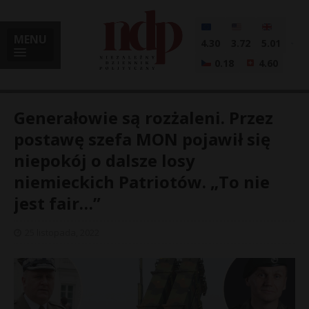
MENU
4.30
3.72
5.01
0.18
4.60
Generałowie są rozżaleni. Przez
postawę szefa MON pojawił się
niepokój o dalsze losy
i
niemieckich Patriotów. „To nie
jest fair…”
l
25 listopada, 2022