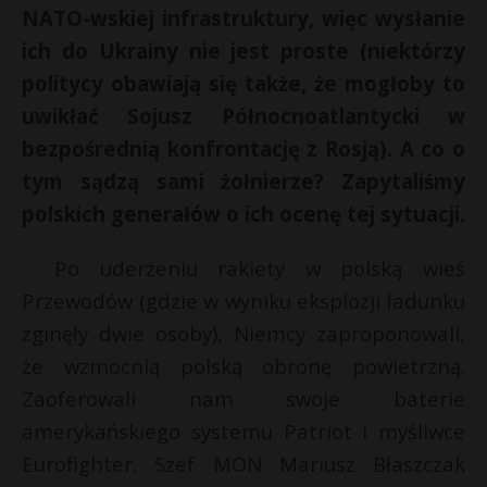
NATO-wskiej infrastruktury, więc wysłanie
P
ich do Ukrainy nie jest proste (niektórzy
politycy obawiają się także, że mogłoby to
uwikłać Sojusz Północnoatlantycki w
E
bezpośrednią konfrontację z Rosją). A co o
E
tym sądzą sami żołnierze? Zapytaliśmy
i
i
polskich generałów o ich ocenę tej sytuacji.
l
l
*
*
Po uderzeniu rakiety w polską wieś
Przewodów (gdzie w wyniku eksplozji ładunku
zginęły dwie osoby), Niemcy zaproponowali,
że wzmocnią polską obronę powietrzną.
Zaoferowali nam swoje baterie
amerykańskiego systemu Patriot i myśliwce
Eurofighter. Szef MON Mariusz Błaszczak