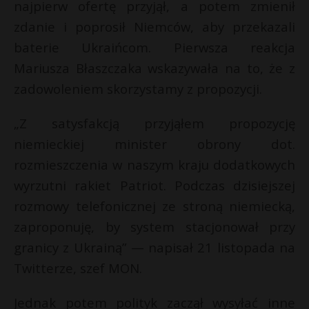
t
najpierw ofertę przyjął, a potem zmienił
zdanie i poprosił Niemców, aby przekazali
r
baterie Ukraińcom. Pierwsza reakcja
Mariusza Błaszczaka wskazywała na to, że z
s
s
zadowoleniem skorzystamy z propozycji.
„Z satysfakcją przyjąłem propozycję
niemieckiej minister obrony dot.
rozmieszczenia w naszym kraju dodatkowych
wyrzutni rakiet Patriot. Podczas dzisiejszej
rozmowy telefonicznej ze stroną niemiecką,
zaproponuję, by system stacjonował przy
granicy z Ukrainą” — napisał 21 listopada na
Twitterze, szef MON.
Jednak potem polityk zaczął wysyłać inne