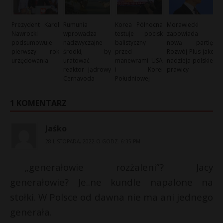
Prezydent Karol
Rumunia
Korea Północna
Morawiecki
Nawrocki
wprowadza
testuje pocisk
zapowiada
podsumowuje
nadzwyczajne
balistyczny
nową partię:
pierwszy rok
środki, by
przed
Rozwój Plus jako
urzędowania
uratować
manewrami USA
nadzieja polskiej
reaktor jądrowy
i Korei
prawicy
Cernavoda
Południowej
1 KOMENTARZ
Jaśko
28 LISTOPADA, 2022 O GODZ. 6:35 PM
„generałowie rozżaleni”? Jacy
generałowie? Je..ne kundle napalone na
stołki. W Polsce od dawna nie ma ani jednego
generała.