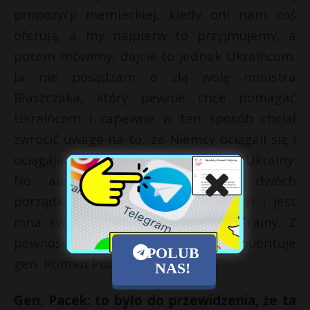
propozycji niemieckiej, kiedy oni nam coś
oferują, a my najpierw to przyjmujemy, a
potem mówimy, dajcie to jednak Ukraińcom.
Ja nie posądzam o złą wolę ministra
Błaszczaka, który pewnie chce pomagać
Ukraińcom i zapewne w ten sposób chciał
zwrócić uwagę na to, że Niemcy ociągali się i
ociągają z takim realnym wsparciem Ukrainy.
No ale nie mieszałbym tych dwóch
porządków. Jest porządek NATO-wski i jest
inna kwestia, a więc wspierania Ukrainy. Z
pewnością nie systemami Patriot — puentuje
POLUB
gen. Roman Polko.
NAS!
Gen. Pacek: to było do przewidzenia, że ta