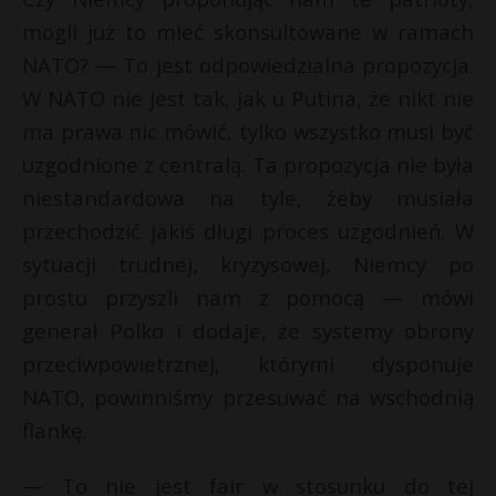
mogli już to mieć skonsultowane w ramach
NATO? — To jest odpowiedzialna propozycja.
W NATO nie jest tak, jak u Putina, że nikt nie
ma prawa nic mówić, tylko wszystko musi być
uzgodnione z centralą. Ta propozycja nie była
niestandardowa na tyle, żeby musiała
przechodzić jakiś długi proces uzgodnień. W
sytuacji trudnej, kryzysowej, Niemcy po
prostu przyszli nam z pomocą — mówi
generał Polko i dodaje, że systemy obrony
przeciwpowietrznej, którymi dysponuje
NATO, powinniśmy przesuwać na wschodnią
flankę.
— To nie jest fair w stosunku do tej