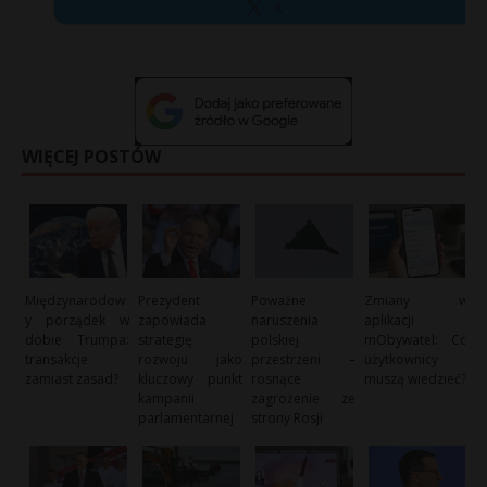
X
WIĘCEJ POSTÓW
Międzynarodow
Prezydent
Poważne
Zmiany w
y porządek w
zapowiada
naruszenia
aplikacji
dobie Trumpa:
strategię
polskiej
mObywatel: Co
transakcje
rozwoju jako
przestrzeni –
użytkownicy
zamiast zasad?
kluczowy punkt
rosnące
muszą wiedzieć?
kampanii
zagrożenie ze
parlamentarnej
strony Rosji