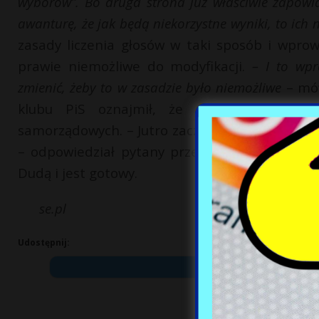
wyborów”. Bo druga strona już właściwie zapowia
awanturę, że jak będą niekorzystne wyniki, to ich 
zasady liczenia głosów w taki sposób i wprow
prawie niemożliwe do modyfikacji.
– I to wp
zmienić, żeby to w zasadzie było niemożliwe
– mów
klubu PiS oznajmił, że dziś procedowan
samorządowych. – Jutro zaczniemy procedowan
– odpowiedział pytany przez dziennikarzy wi
Dudą i jest gotowy.
se.pl
Udostępnij: