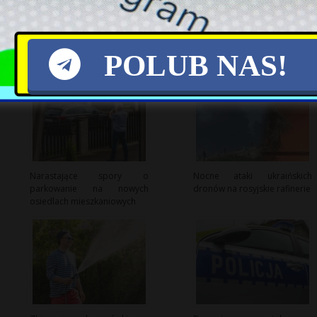
POLUB NAS!
Narastające spory o
Nocne ataki ukraińskich
parkowanie na nowych
dronów na rosyjskie rafinerie
osiedlach mieszkaniowych