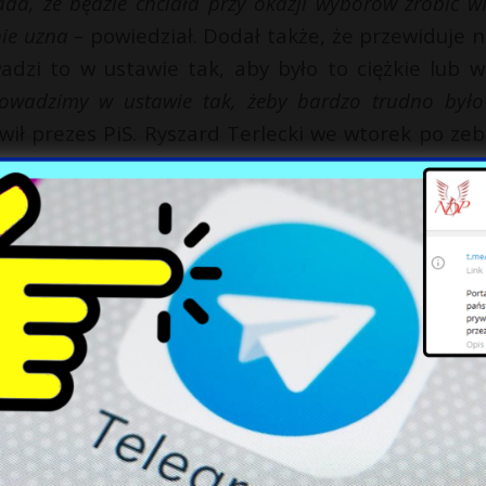
da, że będzie chciała przy okazji wyborów zrobić wi
nie uzna –
powiedział. Dodał także, że przewiduje 
adzi to w ustawie tak, aby było to ciężkie lub w
rowadzimy w ustawie tak, żeby bardzo trudno było
ił prezes PiS. Ryszard Terlecki we wtorek po zeb
a będzie ustawa przesunięcia terminu wyb
ie, przyjmiemy go na następnym posiedzeniu (Se
cemarszałek. Projekt był już konsultowany Andrz
X