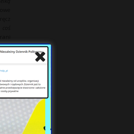
elką
nowe
ręcz
 coś
rani
orów
jmu)
ejem