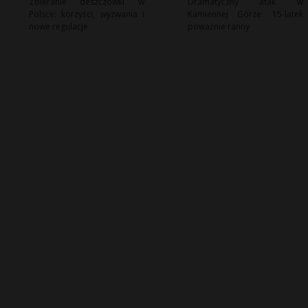
Zbieranie deszczówki w
Dramatyczny atak w
Polsce: korzyści, wyzwania i
Kamiennej Górze: 15-latek
nowe regulacje
poważnie ranny