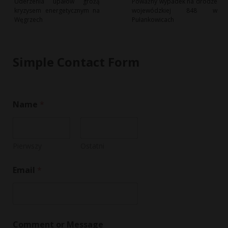
Uderzenia upałów grożą
Poważny wypadek na drodze
kryzysem energetycznym na
wojewódzkiej 848 w
Węgrzech
Pułankowicach
Simple Contact Form
Name
*
Pierwszy
Ostatni
Email
*
C
Comment or Message
o