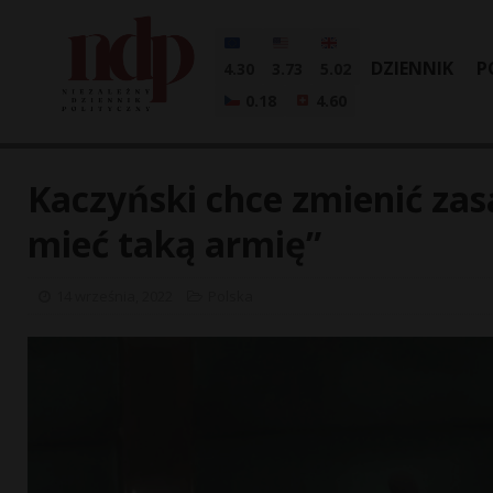
DZIENNIK
P
4.30
3.73
5.02
0.18
4.60
Kaczyński chce zmienić zas
mieć taką armię”
14 września, 2022
Polska