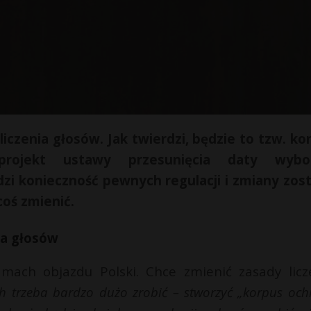
iczenia głosów. Jak twierdzi, będzie to tzw. ko
rojekt ustawy przesunięcia daty wybo
dzi konieczność pewnych regulacji i zmiany zos
oś zmienić.
ia głosów
amach objazdu Polski. Chce zmienić zasady licz
h trzeba bardzo dużo zrobić – stworzyć „korpus och