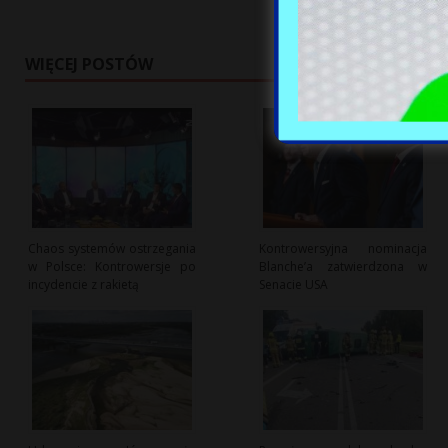
WIĘCEJ POSTÓW
Chaos systemów ostrzegania
Kontrowersyjna nominacja
w Polsce: Kontrowersje po
Blanche’a zatwierdzona w
incydencie z rakietą
Senacie USA