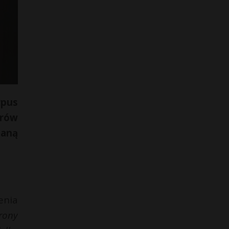
rpus
rów
taną
enia
rony