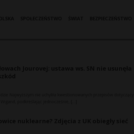
OLSKA
SPOŁECZEŃSTWO
ŚWIAT
BEZPIECZEŃSTWO
łowach Jourovej: ustawa ws. SN nie usunęła
szkód
ądzie Najwyższym nie uchyliła kwestionowanych przepisów dotycząc
n Wigand, podkreślając jednocześnie,
[…]
wice nuklearne? Zdjęcia z UK obiegły sieć