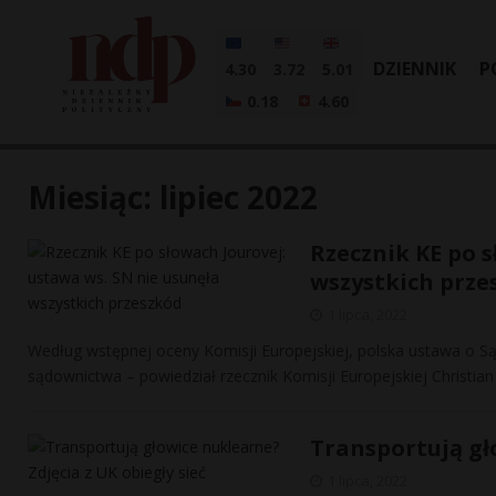
DZIENNIK
P
4.30
3.72
5.01
0.18
4.60
Miesiąc:
lipiec 2022
Rzecznik KE po s
wszystkich prze
1 lipca, 2022
Według wstępnej oceny Komisji Europejskiej, polska ustawa o S
sądownictwa – powiedział rzecznik Komisji Europejskiej Christia
Transportują gło
1 lipca, 2022