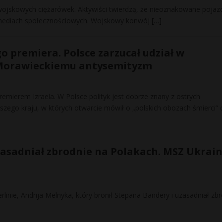
wojskowych ciężarówek. Aktywiści twierdzą, że nieoznakowane pojaz
w mediach społecznościowych. Wojskowy konwój
[…]
o premiera. Polsce zarzucał udział w
 Morawieckiemu antysemityzm
remierem Izraela. W Polsce polityk jest dobrze znany z ostrych
szego kraju, w których otwarcie mówił o „polskich obozach śmierci”
asadniał zbrodnie na Polakach. MSZ Ukrain
nie, Andrija Melnyka, który bronił Stepana Bandery i uzasadniał zb