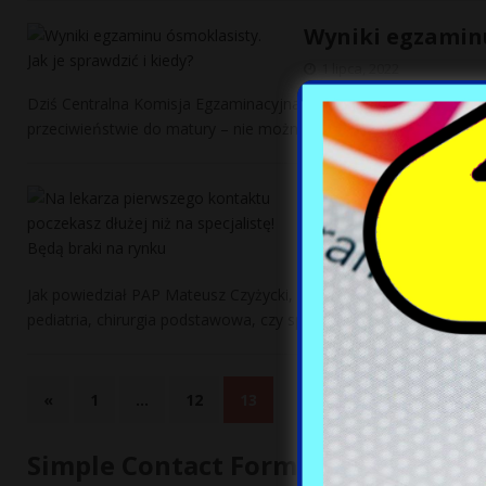
Wyniki egzaminu
1 lipca, 2022
Dziś Centralna Komisja Egzaminacyjna opublikuje wyniki tegoro
przeciwieństwie do matury – nie można oblać, to od jego
[…]
Na lekarza pier
specjalistę! Będ
1 lipca, 2022
Jak powiedział PAP Mateusz Czyżycki, współzałożyciel portalu „Lek
pediatria, chirurgia podstawowa, czy specjaliści od chorób wew
«
1
…
12
13
Simple Contact Form