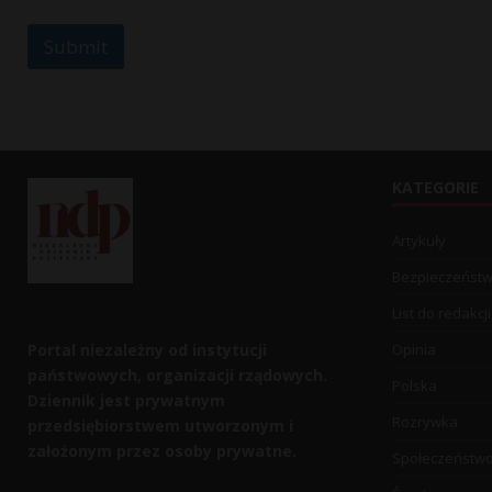
s
a
Submit
g
e
KATEGORIE
Artykuły
Bezpieczeńst
List do redakcji
Portal niezależny od instytucji
Opinia
państwowych, organizacji rządowych.
Polska
Dziennik jest prywatnym
Rozrywka
przedsiębiorstwem utworzonym i
założonym przez osoby prywatne.
Społeczeństw