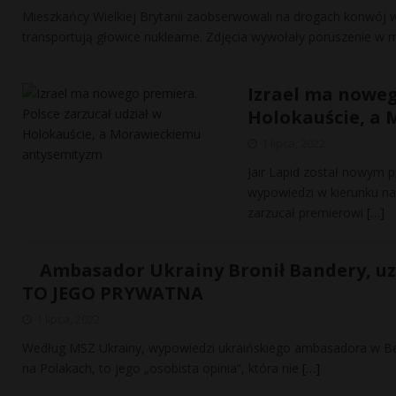
Mieszkańcy Wielkiej Brytanii zaobserwowali na drogach konwój 
transportują głowice nuklearne. Zdjęcia wywołały poruszenie 
Izrael ma noweg
Holokauście, a
1 lipca, 2022
Jair Lapid został nowym p
wypowiedzi w kierunku na
zarzucał premierowi
[…]
Ambasador Ukrainy Bronił Bandery, uz
TO JEGO PRYWATNA
1 lipca, 2022
Według MSZ Ukrainy, wypowiedzi ukraińskiego ambasadora w Berli
na Polakach, to jego „osobista opinia”, która nie
[…]