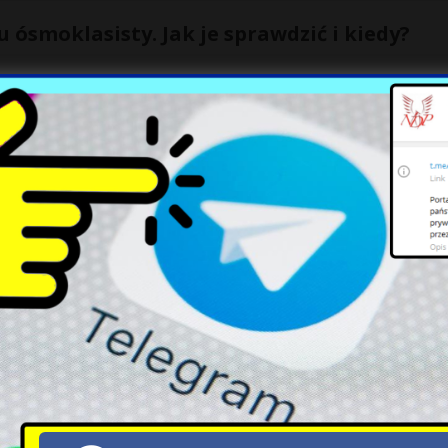
 ósmoklasisty. Jak je sprawdzić i kiedy?
cznego egzaminu ósmoklasisty. I choć egzaminu ósmoklasisty – w
wszego kontaktu poczekasz dłużej niż na
ą braki na rynku
arze – oferty pracy” ogólne specjalizacje lekarskie takie jak m.in.
nętrznych
[…]