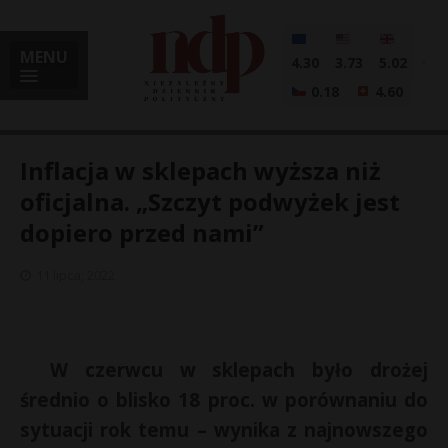
MENU
4.30
3.73
5.02
0.18
4.60
Inflacja w sklepach wyższa niż
oficjalna. „Szczyt podwyżek jest
dopiero przed nami”
i
11 lipca, 2022
l
W czerwcu w sklepach było drożej
średnio o blisko 18 proc. w porównaniu do
sytuacji rok temu – wynika z najnowszego