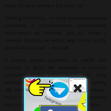
maju ich ceny spadły o 6,4 proc. rdr.
Według Pronobisa, na ceny owoców wpływają
problemy z zatrudnieniem pracowników
sezonowych do zbiorów. „Jest ich mniej z
powodu toczącej się wojny, więc rosną koszty
pozyskania upraw” – wskazał.
Z analizy wynika ponadto, że zwyżki cen
poniżej 20 proc. rdr notowały w czerwcu
produkty sypkie (19,6 proc.), tzw. inne
produkty z wynikiem 18,5 proc. (m.in. karmy
dla psów, pieluchy dla dzieci) oraz napoje,
które średnio zdrożały o 18,1 proc. Najmniej
natomiast zdrożało w czerwcu pieczywo –