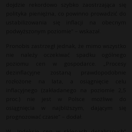
dojdzie rekordowo szybko zaostrzająca się
polityka pieniężna, co powinno prowadzić do
ustabilizowania się inflacji na obecnym
podwyższonym poziomie” – wskazał.
Pronobis zastrzegł jednak, że mimo wszystko
nie należy oczekiwać spadku ogólnego
poziomu cen w gospodarce. „Procesy
dezinflacyjne zostaną prawdopodobnie
rozłożone na lata, a osiągnięcie celu
inflacyjnego (zakładanego na poziomie 2,5
proc.) nie jest w Polsce możliwe do
osiągnięcia w najbliższym, dającym się
prognozować czasie” – dodał.
W „Indeksie cen w sklepach detalicznych”