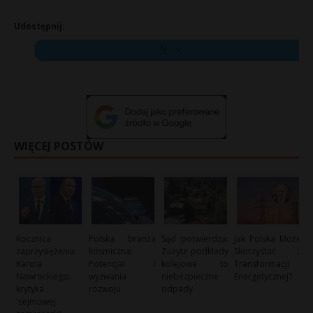
Udostępnij:
X
WIĘCEJ POSTÓW
Rocznica
Polska branża
Sąd potwierdza:
Jak Polska Może
zaprzysiężenia
kosmiczna:
Zużyte podkłady
Skorzystać z
Karola
Potencjał i
kolejowe to
Transformacji
Nawrockiego:
wyzwania
niebezpieczne
Energetycznej?
krytyka
rozwoju
odpady
'sejmowej