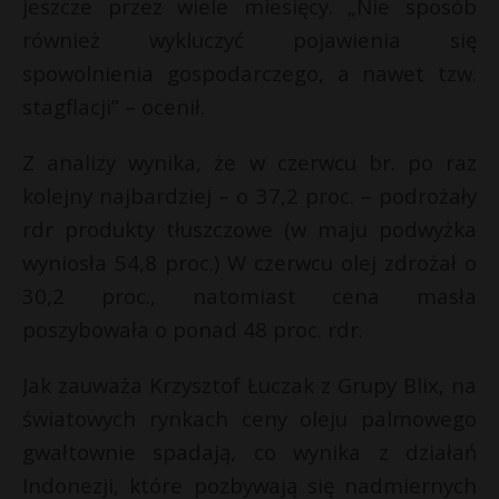
t
jeszcze przez wiele miesięcy. „Nie sposób
t
również wykluczyć pojawienia się
r
spowolnienia gospodarczego, a nawet tzw.
stagflacji” – ocenił.
s
s
Z analizy wynika, że w czerwcu br. po raz
kolejny najbardziej – o 37,2 proc. – podrożały
rdr produkty tłuszczowe (w maju podwyżka
wyniosła 54,8 proc.) W czerwcu olej zdrożał o
30,2 proc., natomiast cena masła
poszybowała o ponad 48 proc. rdr.
Jak zauważa Krzysztof Łuczak z Grupy Blix, na
światowych rynkach ceny oleju palmowego
gwałtownie spadają, co wynika z działań
Indonezji, które pozbywają się nadmiernych