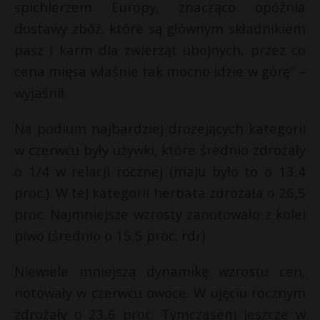
spichlerzem Europy, znacząco opóźnia
dostawy zbóż, które są głównym składnikiem
pasz i karm dla zwierząt ubojnych, przez co
cena mięsa właśnie tak mocno idzie w górę” –
wyjaśnił.
Na podium najbardziej drożejących kategorii
w czerwcu były używki, które średnio zdrożały
o 1/4 w relacji rocznej (maju było to o 13,4
proc.). W tej kategorii herbata zdrożała o 26,5
proc. Najmniejsze wzrosty zanotowało z kolei
piwo (średnio o 15,5 proc. rdr).
Niewiele mniejszą dynamikę wzrostu cen,
notowały w czerwcu owoce. W ujęciu rocznym
zdrożały o 23,6 proc. Tymczasem jeszcze w