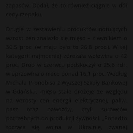
zapasów. Dodał, że to również ciągnie w dół
ceny rzepaku.
Drugie w zestawieniu produktów notujących
wzrost cen znalazło się mięso – z wynikiem o
30,5 proc. (w maju było to 26,8 proc.). W tej
kategorii najmocniej zdrożała wołowina o 42
proc. Drób w czerwcu podskoczył o 25,6 rdr,
wieprzowina o nieco ponad 16,1 proc. Według
Michała Pronobisa z Wyższej Szkoły Bankowej
w Gdańsku, mięso stale drożeje ze względu
na wzrosty cen energii elektrycznej, paliw,
pasz oraz nawozów, czyli surowców
potrzebnych do produkcji żywności. „Ponadto
tocząca się wojna w Ukrainie, zwanej