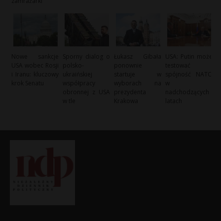
zamrażarki’
Nowe sankcje
Sporny dialog o
Łukasz Gibała
USA: Putin może
USA wobec Rosji
polsko-
ponownie
testować
i Iranu: kluczowy
ukraińskiej
startuje w
spójność NATO
krok Senatu
współpracy
wyborach na
w
obronnej z USA
prezydenta
nadchodzących
w tle
Krakowa
latach