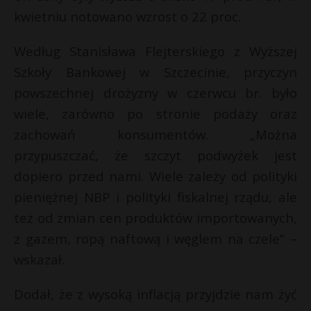
kwietniu notowano wzrost o 22 proc.
P
Według Stanisława Flejterskiego z Wyższej
Szkoły Bankowej w Szczecinie, przyczyn
powszechnej drożyzny w czerwcu br. było
E
wiele, zarówno po stronie podaży oraz
zachowań konsumentów. „Można
i
l
przypuszczać, że szczyt podwyżek jest
dopiero przed nami. Wiele zależy od polityki
pieniężnej NBP i polityki fiskalnej rządu, ale
też od zmian cen produktów importowanych,
r
z gazem, ropą naftową i węglem na czele” –
wskazał.
Dodał, że z wysoką inflacją przyjdzie nam żyć