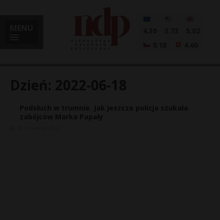
MENU
4.30
3.73
5.02
0.18
4.60
Dzień:
2022-06-18
Podsłuch w trumnie. Jak jeszcze policja szukała
i
zabójców Marka Papały
18 czerwca, 2022
l