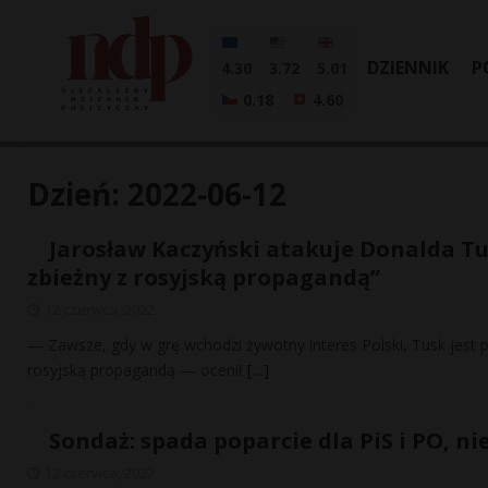
DZIENNIK
P
4.30
3.72
5.01
0.18
4.60
Dzień:
2022-06-12
Jarosław Kaczyński atakuje Donalda Tu
zbieżny z rosyjską propagandą”
12 czerwca, 2022
— Zawsze, gdy w grę wchodzi żywotny interes Polski, Tusk jest 
rosyjską propagandą — ocenił
[…]
Sondaż: spada poparcie dla PiS i PO, 
12 czerwca, 2022