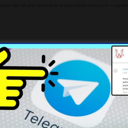
oparcie dla nich jest mniejsze niż w poprzednich miesiącach — wynika