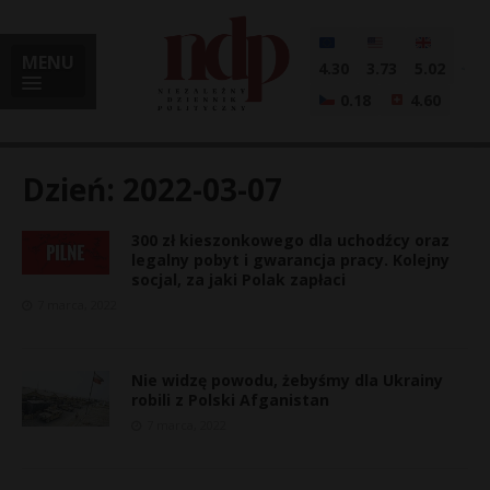
MENU
4.30
3.73
5.02
0.18
4.60
Dzień:
2022-03-07
300 zł kieszonkowego dla uchodźcy oraz
i
legalny pobyt i gwarancja pracy. Kolejny
socjal, za jaki Polak zapłaci
7 marca, 2022
l
Nie widzę powodu, żebyśmy dla Ukrainy
robili z Polski Afganistan
7 marca, 2022