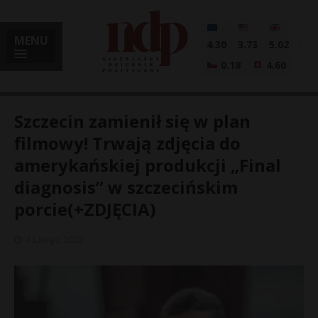
MENU
4.30
3.73
5.02
0.18
4.60
Szczecin zamienił się w plan
filmowy! Trwają zdjęcia do
amerykańskiej produkcji „Final
i
diagnosis” w szczecińskim
porcie(+ZDJĘCIA)
l
4 lutego, 2022