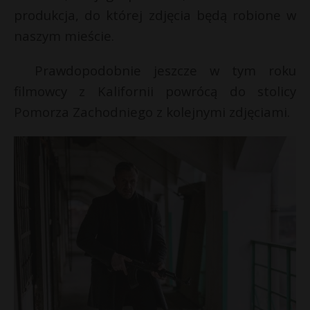
r
produkcja, do której zdjęcia będą robione w
P
naszym mieście.
Prawdopodobnie jeszcze w tym roku
filmowcy z Kalifornii powrócą do stolicy
E
Pomorza Zachodniego z kolejnymi zdjęciami.
i
l