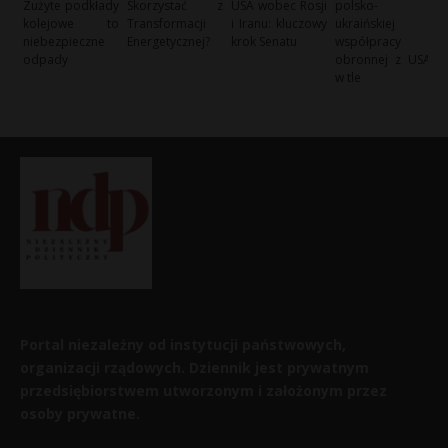
Zużyte podkłady
Skorzystać z
USA wobec Rosji
polsko-
kolejowe to
Transformacji
i Iranu: kluczowy
ukraińskiej
niebezpieczne
Energetycznej?
krok Senatu
współpracy
odpady
obronnej z USA
w tle
Portal niezależny od instytucji państwowych,
organizacji rządowych. Dziennik jest prywatnym
przedsiębiorstwem utworzonym i założonym przez
osoby prywatne.