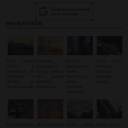
WIĘCEJ POSTÓW
Rosja oskarża
Problemy
Rocznica
Polska branża
Zachód o
energetyczne
zaprzysiężenia
kosmiczna:
prowokację po
Europy podczas
Karola
Potencjał i
incydencie z
fali upałów:
Nawrockiego:
wyzwania
dronem na
wyzwania i
krytyka
rozwoju
lotnisku w Lipsku
rozwiązania
'sejmowej
zamrażarki’
Sąd potwierdza:
Jak Polska Może
Nowe sankcje
Sporny dialog o