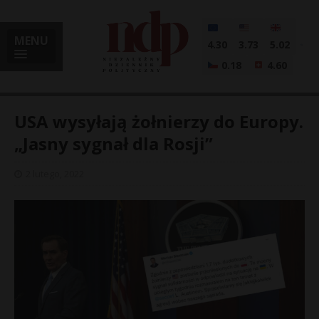
MENU
4.30
3.73
5.02
0.18
4.60
USA wysyłają żołnierzy do Europy.
„Jasny sygnał dla Rosji”
i
2 lutego, 2022
l