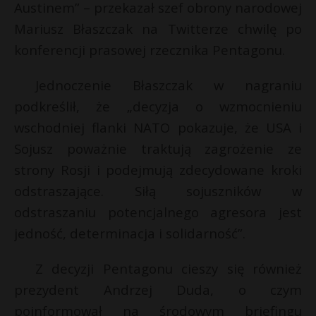
t
Austinem” – przekazał szef obrony narodowej
Mariusz Błaszczak na Twitterze chwilę po
r
s
s
konferencji prasowej rzecznika Pentagonu.
s
s
Jednoczenie Błaszczak w nagraniu
*
podkreślił, że „decyzja o wzmocnieniu
wschodniej flanki NATO pokazuje, że USA i
Sojusz poważnie traktują zagrożenie ze
strony Rosji i podejmują zdecydowane kroki
odstraszające. Siłą sojuszników w
odstraszaniu potencjalnego agresora jest
jedność, determinacja i solidarność”.
Z decyzji Pentagonu cieszy się również
prezydent Andrzej Duda, o czym
poinformował na środowym briefingu