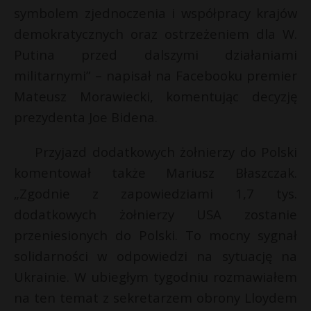
symbolem zjednoczenia i współpracy krajów
P
demokratycznych oraz ostrzeżeniem dla W.
Putina przed dalszymi działaniami
militarnymi” – napisał na Facebooku premier
E
Mateusz Morawiecki, komentując decyzję
prezydenta Joe Bidena.
i
l
Przyjazd dodatkowych żołnierzy do Polski
komentował także Mariusz Błaszczak.
„Zgodnie z zapowiedziami 1,7 tys.
dodatkowych żołnierzy USA zostanie
przeniesionych do Polski. To mocny sygnał
solidarności w odpowiedzi na sytuację na
Ukrainie. W ubiegłym tygodniu rozmawiałem
na ten temat z sekretarzem obrony Lloydem
t