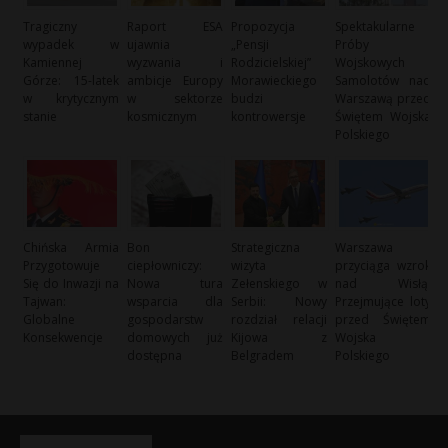
Tragiczny
Raport ESA
Propozycja
Spektakularne
wypadek w
ujawnia
„Pensji
Próby
Kamiennej
wyzwania i
Rodzicielskiej”
Wojskowych
Górze: 15-latek
ambicje Europy
Morawieckiego
Samolotów nad
w krytycznym
w sektorze
budzi
Warszawą przed
stanie
kosmicznym
kontrowersje
Świętem Wojska
Polskiego
Chińska Armia
Bon
Strategiczna
Warszawa
Przygotowuje
ciepłowniczy:
wizyta
przyciąga wzrok
Się do Inwazji na
Nowa tura
Zełenskiego w
nad Wisłą:
Tajwan:
wsparcia dla
Serbii: Nowy
Przejmujące loty
Globalne
gospodarstw
rozdział relacji
przed Świętem
Konsekwencje
domowych już
Kijowa z
Wojska
dostępna
Belgradem
Polskiego