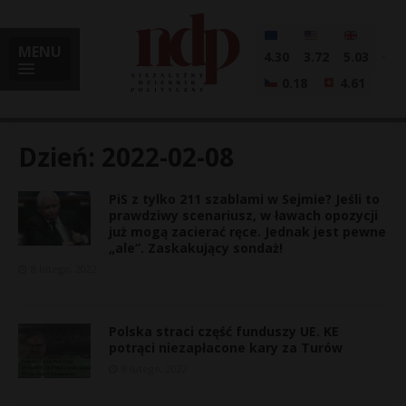
MENU
4.30
3.72
5.03
0.18
4.61
Dzień:
2022-02-08
PiS z tylko 211 szablami w Sejmie? Jeśli to
i
prawdziwy scenariusz, w ławach opozycji
już mogą zacierać ręce. Jednak jest pewne
„ale”. Zaskakujący sondaż!
8 lutego, 2022
l
Polska straci część funduszy UE. KE
potrąci niezapłacone kary za Turów
8 lutego, 2022