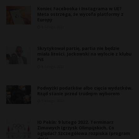
Koniec Facebooka i Instagrama w UE?
Meta ostrzega, że wycofa platformy z
Europy
8 lutego, 2022
Skrytykował partię, partia nie będzie
miała litości. Jackowski na wylocie z klubu
PiS
8 lutego, 2022
Podwyżki podatków albo cięcia wydatków.
Rząd stanie przed trudnym wyborem
8 lutego, 2022
IO Pekin: 9 lutego 2022. Terminarz
t
Zimowych Igrzysk Olimpijskich. Co
oglądać? Szczegółowa rozpiska (program
dnia)