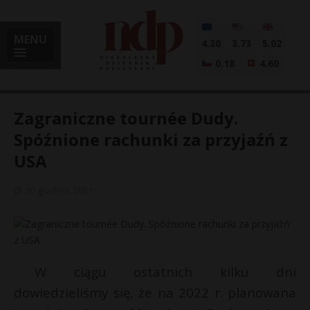
MENU
4.30
3.73
5.02
0.18
4.60
Zagraniczne tournée Dudy.
Spóźnione rachunki za przyjaźń z
USA
i
30 grudnia, 2021
l
W ciągu ostatnich kilku dni
dowiedzieliśmy się, że na 2022 r. planowana