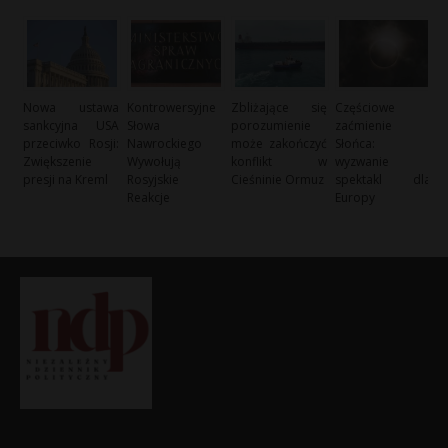
Nowa ustawa
Kontrowersyjne
Zbliżające się
Częściowe
sankcyjna USA
Słowa
porozumienie
zaćmienie
przeciwko Rosji:
Nawrockiego
może zakończyć
Słońca:
Zwiększenie
Wywołują
konflikt w
wyzwanie i
presji na Kreml
Rosyjskie
Cieśninie Ormuz
spektakl dla
Reakcje
Europy