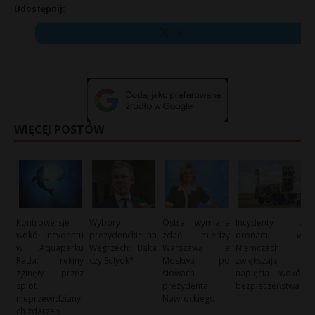
Udostępnij:
X
WIĘCEJ POSTÓW
Kontrowersje
Wybory
Ostra wymiana
Incydenty z
wokół incydentu
prezydenckie na
zdań między
dronami w
w Aquaparku
Węgrzech: Baka
Warszawą a
Niemczech
Reda: rekiny
czy Sulyok?
Moskwą po
zwiększają
zginęły przez
słowach
napięcia wokół
splot
prezydenta
bezpieczeństwa
nieprzewidziany
Nawrockiego
ch zdarzeń