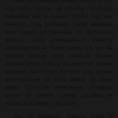
Taka jest szokująca prawda. Polska to jest
kraj, który zajmuje się ochroną i promocją
interesów USA w Europie. Oprócz tego jest
terenem, żeby gromadzić sprzęt wojskowy
oraz wojsko amerykańskie na wschodniej
granicy. Liczba amerykańskich żołnierzy
stacjonujących w Polsce wynosi 5,5 tys. Na
terenie naszego kraju żołnierze Stanów
Zjednoczonych trenują prowadzenie działań
bojowych na różnych frontach oraz szybkie
przechodzenie od stanu pokoju do stanu
wojny. Corocznie Amerykanie prowadzą
ponad 30 ćwiczeń różnego szczebla na
morzu, w powietrzu i na lądzie.
Idąc na ustępstwa Białemu Domu w