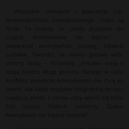
t
Wszystkie obiecanki i gwarancje (np.
r
bezpieczeństwa) amerykańskiego rządu są
iluzją. To znaczy, że „kiedy przyjdzie do
s
s
t
czegoś, Amerykanów nie będzie”. –
*
powiedział amerykański strateg, Edward
Luttwak. Twierdzi, że mamy gotowy wzór
obrony kraju – Finlandię. „Finowie mają z
Rosją bardzo długą granicę, dlatego w razie
konfliktu podobnie Amerykanom nie chcą jej
bronić. Ale kiedy rosyjskie czołgi dotrą do celu
i wyłączą silniki, z mroku nocy wyłoni się tylko
650 tysięcy fińskich żołnierzy. Żaden
Amerykanin nie będzie umierał”.