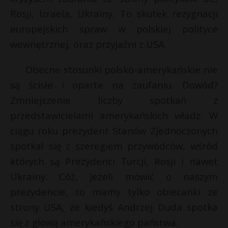
P
Rosji, Izraela, Ukrainy. To skutek rezygnacji
europejskich spraw w polskiej polityce
wewnętrznej, oraz przyjaźni z USA.
Obecne stosunki polsko-amerykańskie nie
E
są ścisłe i oparte na zaufaniu. Dowód?
i
Zmniejszenie liczby spotkań z
l
przedstawicielami amerykańskich władz. W
ciągu roku prezydent Stanów Zjednoczonych
spotkał się z szeregiem przywódców, wśród
których są Prezydenci Turcji, Rosji i nawet
Ukrainy. Cóż, jeżeli mówić o naszym
prezydencie, to mamy tylko obiecanki ze
strony USA, że kiedyś Andrzej Duda spotka
się z głową amerykańskiego państwa.
t