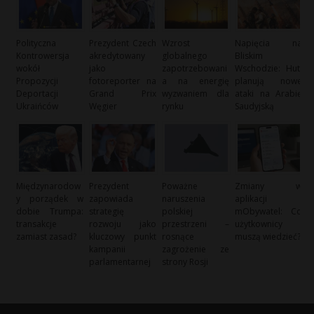
Polityczna
Prezydent Czech
Wzrost
Napięcia na
Kontrowersja
akredytowany
globalnego
Bliskim
wokół
jako
zapotrzebowani
Wschodzie: Huti
Propozycji
fotoreporter na
a na energię
planują nowe
Deportacji
Grand Prix
wyzwaniem dla
ataki na Arabię
Ukraińców
Węgier
rynku
Saudyjską
Międzynarodow
Prezydent
Poważne
Zmiany w
y porządek w
zapowiada
naruszenia
aplikacji
dobie Trumpa:
strategię
polskiej
mObywatel: Co
transakcje
rozwoju jako
przestrzeni –
użytkownicy
zamiast zasad?
kluczowy punkt
rosnące
muszą wiedzieć?
kampanii
zagrożenie ze
parlamentarnej
strony Rosji