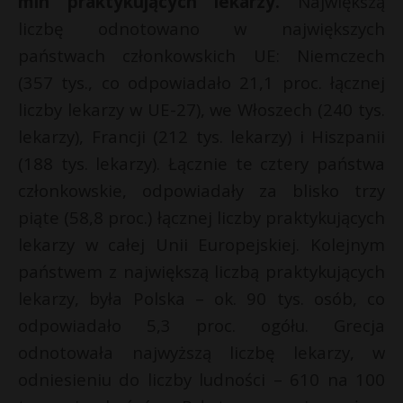
mln praktykujących lekarzy.
Największą
liczbę odnotowano w największych
państwach członkowskich UE: Niemczech
(357 tys., co odpowiadało 21,1 proc. łącznej
liczby lekarzy w UE-27), we Włoszech (240 tys.
lekarzy), Francji (212 tys. lekarzy) i Hiszpanii
(188 tys. lekarzy). Łącznie te cztery państwa
członkowskie, odpowiadały za blisko trzy
piąte (58,8 proc.) łącznej liczby praktykujących
lekarzy w całej Unii Europejskiej. Kolejnym
państwem z największą liczbą praktykujących
lekarzy, była Polska – ok. 90 tys. osób, co
odpowiadało 5,3 proc. ogółu. Grecja
odnotowała najwyższą liczbę lekarzy, w
odniesieniu do liczby ludności – 610 na 100