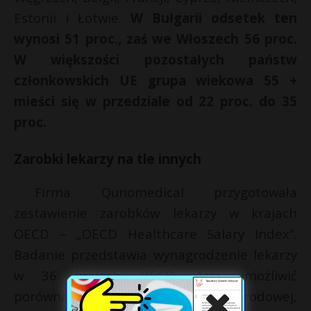
Estonii i Łotwie.
W Bułgarii odsetek ten
wynosi 51 proc., zaś we Włoszech 56 proc.
W większości pozostałych państw
członkowskich UE grupa wiekowa 55 +
mieści się w przedziale od 22 proc. do 35
proc.
Zarobki lekarzy na tle innych
Firma Qunomedical przygotowała
zestawienie zarobków lekarzy w krajach
OECD – „OECD Healthcare Salary Index”.
Badanie przedstawia wynagrodzenie lekarzy
w 36 krajach OECD. Aby umożliwić
porównanie w skali międzynarodowej,