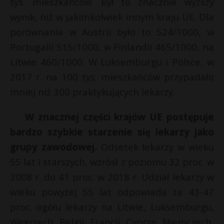
tys. mieszkańców. Był to znacznie wyższy
wynik, niż w jakimkolwiek innym kraju UE. Dla
porównania w Austrii było to 524/1000, w
Portugalii 515/1000, w Finlandii 465/1000, na
Litwie 460/1000. W Luksemburgu i Polsce, w
2017 r. na 100 tys. mieszkańców przypadało
mniej niż 300 praktykujących lekarzy.
W znacznej części krajów UE postępuje
bardzo szybkie starzenie się lekarzy jako
grupy zawodowej.
Odsetek lekarzy w wieku
55 lat i starszych, wzrósł z poziomu 32 proc. w
2008 r. do 41 proc. w 2018 r. Udział lekarzy w
wieku powyżej 55 lat odpowiada za 43-47
proc. ogółu lekarzy na Litwie, Luksemburgu,
Węgrzech, Belgii, Francji, Cyprze, Niemczech,