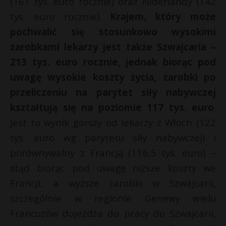
(161 tys. euro rocznie) oraz Niderlandy (142
tys. euro rocznie).
Krajem, który może
pochwalić się stosunkowo wysokimi
zarobkami lekarzy jest także Szwajcaria –
213 tys. euro rocznie, jednak biorąc pod
uwagę wysokie koszty życia, zarobki po
przeliczeniu na parytet siły nabywczej
kształtują się na poziomie 117 tys. euro
.
Jest to wynik gorszy od lekarzy z Włoch (122
tys. euro wg parytetu siły nabywczej) i
porównywalny z Francją (116,5 tys. euro) –
stąd biorąc pod uwagę niższe koszty we
Francji, a wyższe zarobki w Szwajcarii,
szczególnie w regionie Genewy wielu
Francuzów dojeżdża do pracy do Szwajcarii,