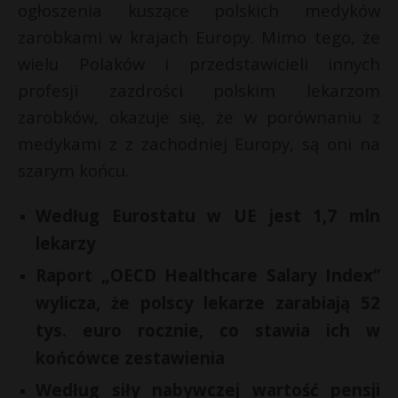
ogłoszenia kuszące polskich medyków
zarobkami w krajach Europy. Mimo tego, że
wielu Polaków i przedstawicieli innych
profesji zazdrości polskim lekarzom
zarobków, okazuje się, że w porównaniu z
medykami z z zachodniej Europy, są oni na
szarym końcu.
Według Eurostatu w UE jest 1,7 mln
lekarzy
*
Raport „OECD Healthcare Salary Index”
r
wylicza, że polscy lekarze zarabiają 52
tys. euro rocznie, co stawia ich w
s
końcówce zestawienia
s
Według siły nabywczej wartość pensji