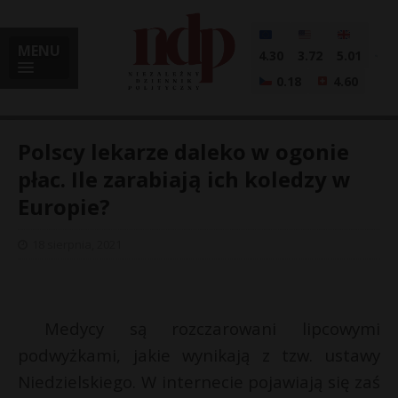
MENU
4.30
3.72
5.01
0.18
4.60
Polscy lekarze daleko w ogonie
płac. Ile zarabiają ich koledzy w
Europie?
i
18 sierpnia, 2021
l
Medycy są rozczarowani lipcowymi
podwyżkami, jakie wynikają z tzw. ustawy
Niedzielskiego. W internecie pojawiają się zaś