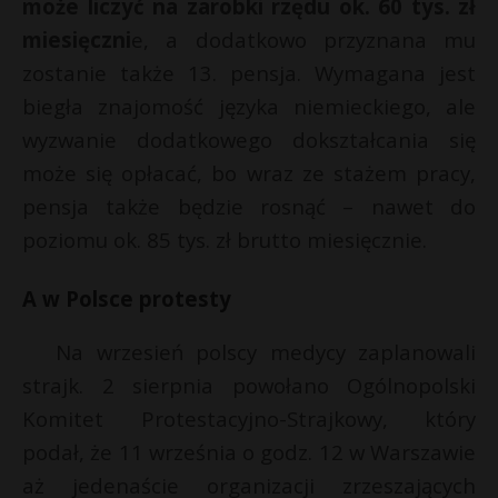
t
może liczyć na zarobki rzędu ok. 60 tys. zł
miesięczni
e, a dodatkowo przyznana mu
r
zostanie także 13. pensja. Wymagana jest
biegła znajomość języka niemieckiego, ale
s
s
wyzwanie dodatkowego dokształcania się
może się opłacać, bo wraz ze stażem pracy,
pensja także będzie rosnąć – nawet do
poziomu ok. 85 tys. zł brutto miesięcznie.
A w Polsce protesty
Na wrzesień polscy medycy zaplanowali
strajk. 2 sierpnia powołano Ogólnopolski
Komitet Protestacyjno-Strajkowy, który
podał, że 11 września o godz. 12 w Warszawie
aż jedenaście organizacji zrzeszających