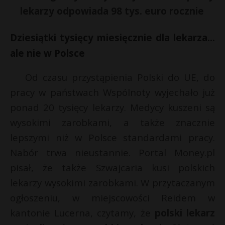
lekarzy odpowiada 98 tys. euro rocznie
P
Dziesiątki tysięcy miesięcznie dla lekarza…
ale nie w Polsce
E
Od czasu przystąpienia Polski do UE, do
pracy w państwach Wspólnoty wyjechało już
i
l
ponad 20 tysięcy lekarzy. Medycy kuszeni są
wysokimi zarobkami, a także znacznie
lepszymi niż w Polsce standardami pracy.
Nabór trwa nieustannie. Portal Money.pl
pisał, że także Szwajcaria kusi polskich
lekarzy wysokimi zarobkami. W przytaczanym
ogłoszeniu, w miejscowości Reidem w
kantonie Lucerna, czytamy, że
polski lekarz