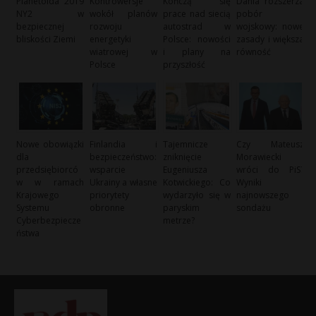
Planetoida 2019
Kontrowersje
Kończą się
Dania rozszerza
NY2 w
wokół planów
prace nad siecią
pobór
bezpiecznej
rozwoju
autostrad w
wojskowy: nowe
bliskości Ziemi
energetyki
Polsce: nowości
zasady i większa
wiatrowej w
i plany na
równość
Polsce
przyszłość
Nowe obowiązki
Finlandia i
Tajemnicze
Czy Mateusz
dla
bezpieczeństwo:
zniknięcie
Morawiecki
przedsiębiorcó
wsparcie
Eugeniusza
wróci do PiS?
w w ramach
Ukrainy a własne
Kotwickiego: Co
Wyniki
Krajowego
priorytety
wydarzyło się w
najnowszego
Systemu
obronne
paryskim
sondażu
Cyberbezpiecze
metrze?
ństwa