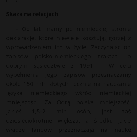
P
Skaza na relacjach
– Od lat mamy po niemieckiej stronie
*
deklaracje, które niewiele kosztują, gorzej z
E
E
wprowadzeniem ich w życie. Zaczynając od
zapisów polsko-niemieckiego traktatu o
i
i
l
dobrym sąsiedztwie z 1991 r. W celu
l
wypełnienia jego zapisów przeznaczamy
około 150 mln złotych rocznie na nauczanie
s
s
języka niemieckiego wśród niemieckiej
mniejszości. Za Odrą polska mniejszość,
jakieś 1,5-2 mln osób, jest zaś
dziesięciokrotnie większa, a środki, jakie
władze landów przeznaczają na naukę