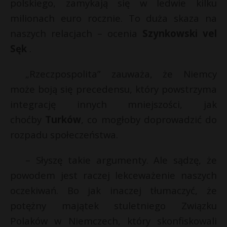
t
polskiego, zamykają się w ledwie kilku
milionach euro rocznie. To duża skaza na
r
naszych relacjach – ocenia
Szynkowski vel
Sęk
.
s
s
„Rzeczpospolita” zauważa, że Niemcy
może boją się precedensu, który powstrzyma
integrację innych mniejszości, jak
choćby
Turków
, co mogłoby doprowadzić do
rozpadu społeczeństwa.
– Słyszę takie argumenty. Ale sądzę, że
powodem jest raczej lekceważenie naszych
oczekiwań. Bo jak inaczej tłumaczyć, że
potężny majątek stuletniego Związku
Polaków w Niemczech, który skonfiskowali