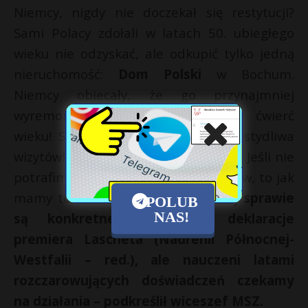
Niemcy, nigdy nie doczekał się restytucji?
Sami Polacy zdołali w latach 50. ubiegłego
wieku nie odzyskać, ale odkupić tylko jedną
nieruchomość:
Dom Polski
w Bochum.
Niemcy obiecały, że go przynajmniej
wyremontują. Czekamy na to już ćwierć
wieku! Stan tej nieruchomości to wstydliwa
wizytówka relacji polsko-niemieckich. Jeśli nie
potrafimy rozwiązać tak małych spraw, to jak
mamy to zrobić z większymi?
W tej sprawie
POLUB
NAS!
są konkretne, obiecujące deklaracje
premiera Lascheta (Nadrenii Północnej-
Westfalii – red.), ale nauczeni latami
rozczarowujących doświadczeń czekamy
na działania – podkreślił wiceszef MSZ.