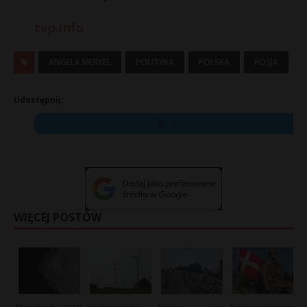
tvp.info
ANGELA MERKEL
POLITYKA
POLSKA
ROSJA
Udostępnij:
X
WIĘCEJ POSTÓW