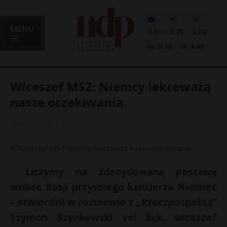
MENU
4.30
3.73
5.02
0.18
4.60
Wiceszef MSZ: Niemcy lekceważą
nasze oczekiwania
i
19 lipca, 2021
l
Liczymy na zdecydowaną postawę
wobec Rosji przyszłego kanclerza Niemiec
– stwierdził w rozmowie z „Rzeczpospolitą”
Szymon Szynkowski vel Sęk, wiceszef