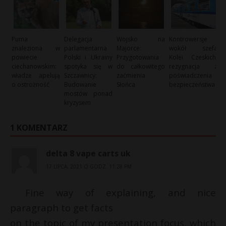
Puma
Delegacja
Wojsko na
Kontrowersje
znaleziona w
parlamentarna
Majorce:
wokół szefa
powiecie
Polski i Ukrainy
Przygotowania
Kolei Czeskich:
ciechanowskim:
spotyka się w
do całkowitego
rezygnacja z
władze apelują
Szczawnicy:
zaćmienia
poświadczenia
o ostrożność
Budowanie
Słońca
bezpieczeństwa
mostów ponad
kryzysem
1 KOMENTARZ
delta 8 vape carts uk
17 LIPCA, 2021 O GODZ. 11:28 PM
Fine way of explaining, and nice
paragraph to get facts
on the topic of my presentation focus, which