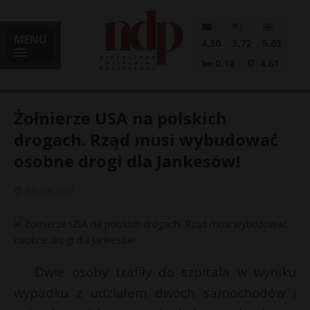
MENU
4.30
3.72
5.03
0.18
4.61
Żołnierze USA na polskich
drogach. Rząd musi wybudować
osobne drogi dla Jankesów!
i
8 lipca, 2021
l
Dwie osoby trafiły do szpitala w wyniku
wypadku z udziałem dwóch samochodów i