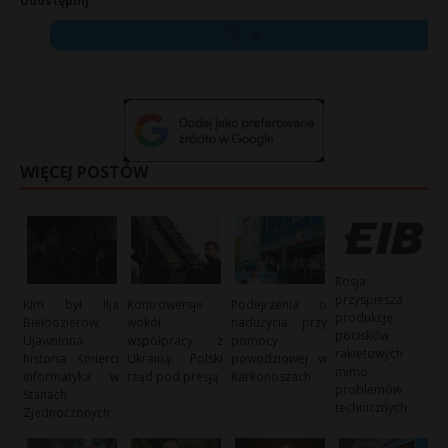
Udostępnij:
X
WIĘCEJ POSTÓW
Rosja
przyspiesza
Kim był Ilja
Kontrowersje
Podejrzenia o
produkcję
Biełoozierow:
wokół
nadużycia przy
pocisków
Ujawniona
współpracy z
pomocy
rakietowych
historia śmierci
Ukrainą: Polski
powodziowej w
mimo
informatyka w
rząd pod presją
Karkonoszach
problemów
Stanach
technicznych
Zjednoczonych