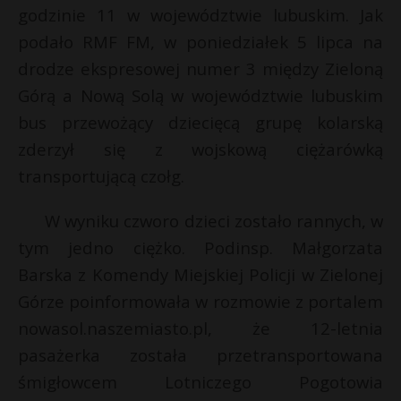
godzinie 11 w województwie lubuskim. Jak
P
podało RMF FM, w poniedziałek 5 lipca na
drodze ekspresowej numer 3 między Zieloną
Górą a Nową Solą w województwie lubuskim
bus przewożący dziecięcą grupę kolarską
E
r
zderzył się z wojskową ciężarówką
i
transportującą czołg.
l
E
W wyniku czworo dzieci zostało rannych, w
tym jedno ciężko. Podinsp. Małgorzata
i
Barska z Komendy Miejskiej Policji w Zielonej
l
Górze poinformowała w rozmowie z portalem
nowasol.naszemiasto.pl, że 12-letnia
pasażerka została przetransportowana
śmigłowcem Lotniczego Pogotowia