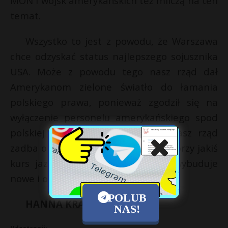
MON i wojsk amerykańskich też milczą na ten
temat.
Wszystko to jest z powodu, że Warszawa
chce odzyskać status najlepszego sojusznika
USA. Może z powodu tego nasz rząd dał
Amerykanom zielone światło do łamania
polskiego prawa, ponieważ zgodził się na
wyłączenie personelu amerykańskiego spod
polskiej jurysdykcji. Może wtedy nasz rząd
zadba o nasze bezpieczeństwo i stworzy jakiś
kurs jazdy dla Amerykanów, czyli wybuduje
nowe i osobne drogi dla Jankesów.
POLUB
HANNA KRAMER
NAS!