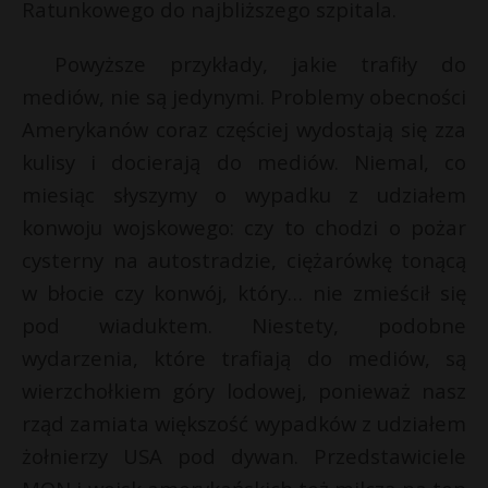
t
Ratunkowego do najbliższego szpitala.
r
Powyższe przykłady, jakie trafiły do
mediów, nie są jedynymi. Problemy obecności
s
Amerykanów coraz częściej wydostają się zza
s
kulisy i docierają do mediów. Niemal, co
miesiąc słyszymy o wypadku z udziałem
konwoju wojskowego: czy to chodzi o pożar
cysterny na autostradzie, ciężarówkę tonącą
w błocie czy konwój, który… nie zmieścił się
pod wiaduktem. Niestety, podobne
wydarzenia, które trafiają do mediów, są
wierzchołkiem góry lodowej, ponieważ nasz
rząd zamiata większość wypadków z udziałem
żołnierzy USA pod dywan. Przedstawiciele