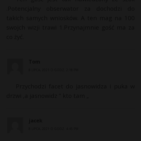
.Potencjalny obserwator za dochodzi do
takich samych wniosków. A ten mag na 100
swojch wizji trawi 1.Przynajmnie gość ma za
co żyć.
Tom
8 LIPCA, 2021 O GODZ. 2:18 PM
Przychodzi facet do jasnowidza i puka w
drzwi ,a jasnowidz ” kto tam „
jacek
8 LIPCA, 2021 O GODZ. 4:45 PM