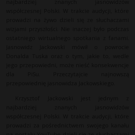
najbardziej znanych jasnowidzów
współczesnej Polski. W trakcie audycji, które
prowadzi na żywo dzieli się ze słuchaczami
wizjami przyszłości. Nie inaczej było podczas
ostatniego wirtualnego spotkania z fanami.
Jasnowidz Jackowski mówił o powrocie
Donalda Tuska oraz o tym, jakie to, wedle
jego przepowiedni, może nieść konsekwencje
dla PiSu. Przeczytajcie najnowszą
przepowiednię jasnowidza Jackowskiego.
E
Krzysztof Jackowski jest jednym z
najbardziej znanych jasnowidzów
i
l
współczesnej Polski. W trakcie audycji, które
prowadzi za pośrednictwem swojego kanału
na portalu YouTube dzieli się ze słuchaczami