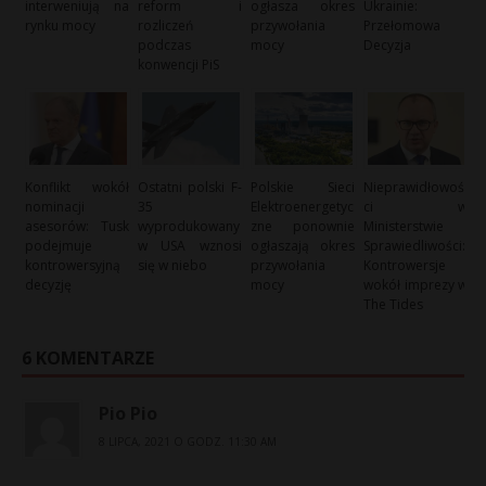
interweniują na
reform i
ogłasza okres
Ukrainie:
rynku mocy
rozliczeń
przywołania
Przełomowa
podczas
mocy
Decyzja
konwencji PiS
Konflikt wokół
Ostatni polski F-
Polskie Sieci
Nieprawidłowoś
nominacji
35
Elektroenergetyc
ci w
asesorów: Tusk
wyprodukowany
zne ponownie
Ministerstwie
podejmuje
w USA wznosi
ogłaszają okres
Sprawiedliwości:
kontrowersyjną
się w niebo
przywołania
Kontrowersje
decyzję
mocy
wokół imprezy w
The Tides
6 KOMENTARZE
Pio Pio
8 LIPCA, 2021 O GODZ. 11:30 AM