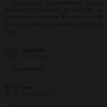
Ten gość jest tak nawiedzony że szok
.Potencjalny obserwator za dochodzi do
takich samych wniosków. A ten mag na 100
swojch wizji trawi 1.Przynajmnie gość ma za
co żyć.
małgorzata
8 LIPCA, 2021 O GODZ. 2:17 PM
Oby się spełniło
Janko
8 LIPCA, 2021 O GODZ. 2:18 PM
Ten gość jest tak nawiedzony że szok