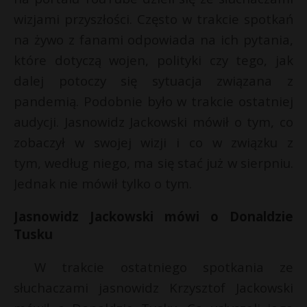
P
wizjami przyszłości. Często w trakcie spotkań
na żywo z fanami odpowiada na ich pytania,
s
s
które dotyczą wojen, polityki czy tego, jak
dalej potoczy się sytuacja związana z
E
pandemią. Podobnie było w trakcie ostatniej
audycji. Jasnowidz Jackowski mówił o tym, co
i
zobaczył w swojej wizji i co w związku z
l
tym, według niego, ma się stać już w sierpniu.
Jednak nie mówił tylko o tym.
Jasnowidz Jackowski mówi o Donaldzie
Tusku
W trakcie ostatniego spotkania ze
słuchaczami jasnowidz Krzysztof Jackowski