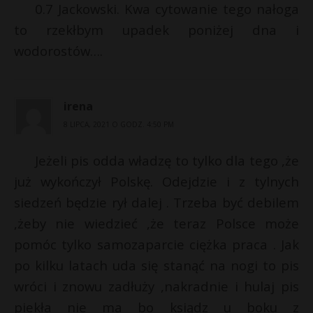
0.7 Jackowski. Kwa cytowanie tego nałoga
to rzekłbym upadek poniżej dna i
wodorostów….
irena
8 LIPCA, 2021 O GODZ. 4:50 PM
Jeżeli pis odda władzę to tylko dla tego ,że
już wykończył Polskę. Odejdzie i z tylnych
siedzeń będzie rył dalej . Trzeba być debilem
,żeby nie wiedzieć ,że teraz Polsce może
pomóc tylko samozaparcie ciężka praca . Jak
po kilku latach uda się stanąć na nogi to pis
wróci i znowu zadłuży ,nakradnie i hulaj pis
piekła nie ma bo ksiądz u boku z