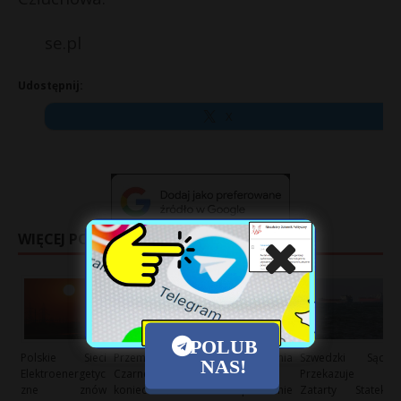
se.pl
Udostępnij:
X
WIĘCEJ POSTÓW
POLUB
Polskie Sieci
Przemysław
Nowe wyzwania
Szwedzki Sąd
NAS!
Elektroenergetyc
Czarnek o
energetyczne:
Przekazuje
zne znów
konieczności
PSE ponownie
Zatarty Statek