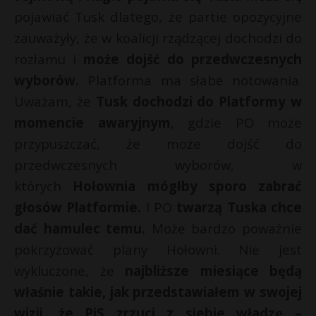
pojawiać Tusk dlatego, że partie opozycyjne
zauważyły, że w koalicji rządzącej dochodzi do
rozłamu i
może dojść do przedwczesnych
wyborów.
Platforma ma słabe notowania.
Uważam, że
Tusk dochodzi do Platformy w
momencie awaryjnym
, gdzie PO może
przypuszczać, że może dojść do
przedwczesnych wyborów, w
których
Hołownia mógłby sporo zabrać
głosów Platformie.
I PO
twarzą Tuska chce
dać hamulec temu.
Może bardzo poważnie
pokrzyżować plany Hołowni. Nie jest
wykluczone, że
najbliższe miesiące będą
właśnie takie, jak przedstawiałem w swojej
wizji, że PiS zrzuci z siebie władzę –