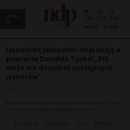
MENU
4.30
3.72
5.01
0.18
4.60
Jasnowidz Jackowski miał wizję o
powrocie Donalda Tuska! „PiS
może nie doczekać następnych
i
wyborów”
8 lipca, 2021
l
Krzysztof Jackowski jest jednym z