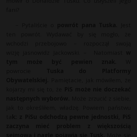
mówił o Donaldzie Tusku. Co usłyszeli jego
t
fani?
r
– Pytaliście o
powrót pana Tuska.
Jest
s
ten powrót. Wydawać by się mogło, że
s
wchodzi przebojowo – rozpoczął swoją
wizję jasnowidz Jackowski. – Natomiast
w
tym może być pewien znak.
W
powrocie
Tuska do Platformy
Obywatelskiej.
Pamiętacie, jak mówiłem, że
kojarzy mi się to, że
PiS może nie doczekać
następnych wyborów.
Może zrzucić z siebie,
jak to określiłem, władzę. Powiem państwu
ta
k: z PiSu odchodzą pewne jednostki, PiS
zaczyna mieć problem z większością
sejmową i nagle pojawia się Tusk.
Może się