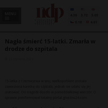
MENU
4.30
3.72
5.03
0.18
4.61
Nagła śmierć 15-latki. Zmarła w
drodze do szpitala
i
23 czerwca, 2021
l
15-latka z Czerniejewa w woj. wielkopolskim została
zawieziona karetką do szpitala, jednak nie udało się jej
uratować. Do tragedii doszło w poniedziałkowy wieczór. O
sprawie poinformował lokalny portal gniezno24.com.