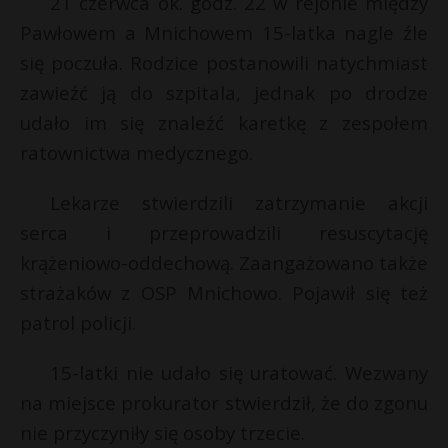
21 czerwca ok. godz. 22 w rejonie między
Pawłowem a Mnichowem 15-latka nagle źle
się poczuła. Rodzice postanowili natychmiast
zawieźć ją do szpitala, jednak po drodze
udało im się znaleźć karetkę z zespołem
ratownictwa medycznego.
Lekarze stwierdzili zatrzymanie akcji
serca i przeprowadzili resuscytację
krążeniowo-oddechową. Zaangażowano także
strażaków z OSP Mnichowo. Pojawił się też
patrol policji.
15-latki nie udało się uratować. Wezwany
na miejsce prokurator stwierdził, że do zgonu
nie przyczyniły się osoby trzecie.