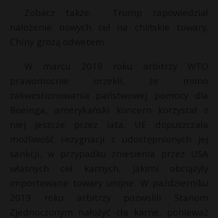
t
Zobacz także: Trump zapowiedział
r
nałożenie nowych ceł na chińskie towary.
Chiny grożą odwetem
s
s
W marcu 2019 roku arbitrzy WTO
prawomocnie orzekli, że mimo
zakwestionowania państwowej pomocy dla
Boeinga, amerykański koncern korzystał z
niej jeszcze przez lata. UE dopuszczała
możliwość rezygnacji z udostępnionych jej
sankcji, w przypadku zniesienia przez USA
własnych ceł karnych, jakimi obciążyły
importowane towary unijne. W październiku
2019 roku arbitrzy pozwolili Stanom
Zjednoczonym nałożyć cła karne, ponieważ