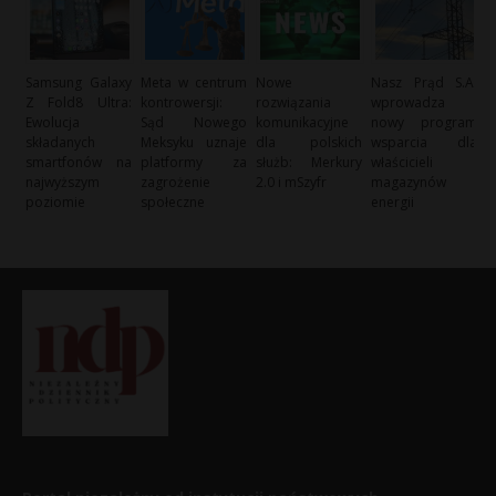
Samsung Galaxy
Meta w centrum
Nowe
Nasz Prąd S.A.
Z Fold8 Ultra:
kontrowersji:
rozwiązania
wprowadza
Ewolucja
Sąd Nowego
komunikacyjne
nowy program
składanych
Meksyku uznaje
dla polskich
wsparcia dla
smartfonów na
platformy za
służb: Merkury
właścicieli
najwyższym
zagrożenie
2.0 i mSzyfr
magazynów
poziomie
społeczne
energii