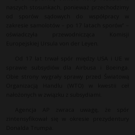
l
naszych stosunkach, ponieważ przechodzimy
P
od sporów sądowych do współpracy w
zakresie samolotów – po 17 latach sporów” –
oświadczyła przewodnicząca Komisji
E
Europejskiej Ursula von der Leyen.
Od 17 lat trwał spór między USA i UE w
i
l
sprawie subsydiów dla Airbusa i Boeinga.
Obie strony wygrały sprawy przed Światową
Organizacją Handlu (WTO) w kwestii ceł
nałożonych w związku z subsydiami.
Agencja AP zwraca uwagę, że spór
zintensyfikował się w okresie prezydentury
Donalda Trumpa.