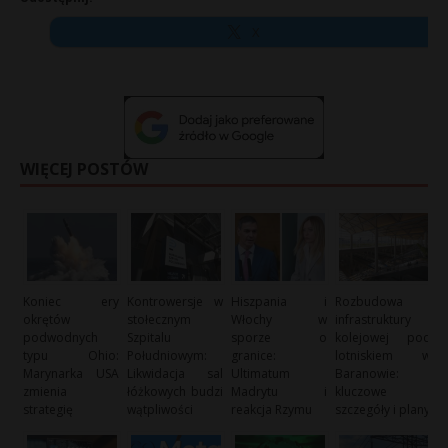
X
WIĘCEJ POSTÓW
Koniec ery
Kontrowersje w
Hiszpania i
Rozbudowa
okrętów
stołecznym
Włochy w
infrastruktury
podwodnych
Szpitalu
sporze o
kolejowej pod
typu Ohio:
Południowym:
granice:
lotniskiem w
Marynarka USA
Likwidacja sal
Ultimatum
Baranowie:
zmienia
łóżkowych budzi
Madrytu i
kluczowe
strategię
wątpliwości
reakcja Rzymu
szczegóły i plany