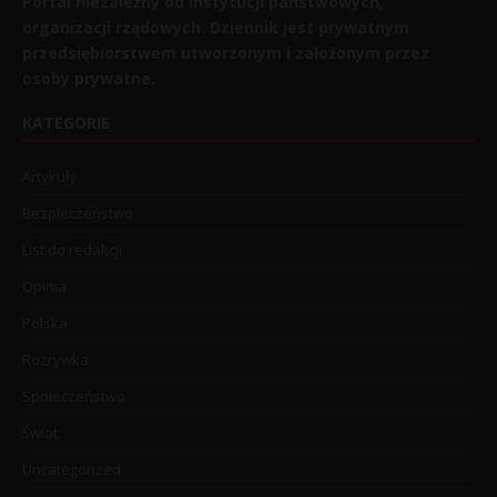
Portal niezależny od instytucji państwowych,
organizacji rządowych. Dziennik jest prywatnym
przedsiębiorstwem utworzonym i założonym przez
osoby prywatne.
KATEGORIE
Artykuły
Bezpieczeństwo
List do redakcji
Opinia
Polska
Rozrywka
Społeczeństwo
Świat
Uncategorized