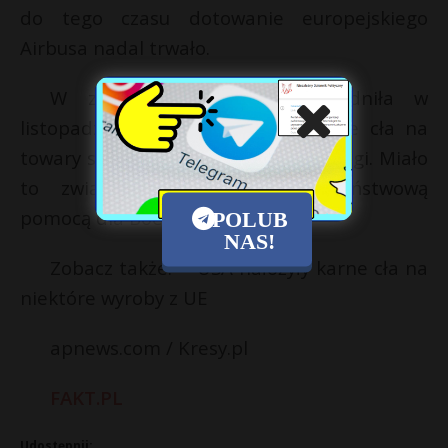
do tego czasu dotowanie europejskiego
Airbusa nadal trwało.
W związku z tym UE uzgodniła w
listopadzie 2020 r., że nałoży karne cła na
towary sprowadzane z USA oraz usługi. Miało
to związek z niedozwoloną państwową
pomocą dla Boeinga.
POLUB
NAS!
Zobacz także: USA nałożyły karne cła na
niektóre wyroby z UE
apnews.com / Kresy.pl
FAKT.PL
Udostępnij: