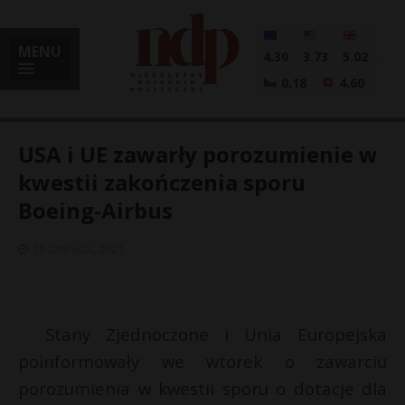
MENU
4.30
3.73
5.02
0.18
4.60
USA i UE zawarły porozumienie w
kwestii zakończenia sporu
Boeing-Airbus
i
15 czerwca, 2021
l
Stany Zjednoczone i Unia Europejska
poinformowały we wtorek o zawarciu
porozumienia w kwestii sporu o dotacje dla