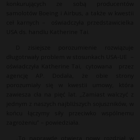
konkurujących ze sobą producentów
samolotów Boeing i Airbus, a także w kwestii
ceł karnych – oświadczyła przedstawicielka
USA ds. handlu Katherine Tai.
D zisiejsze porozumienie rozwiązuje
długotrwały problem w stosunkach USA-UE –
oświadczyła Katherine Tai, cytowana przez
agencję AP. Dodała, że obie strony
porozumiały się w kwestii umowy, która
zawiesza cła na pięć lat. „Zamiast walczyć z
r
jednym z naszych najbliższych sojuszników, w
r
końcu łączymy siły przeciwko wspólnemu
E
zagrożeniu” – powiedziała.
i
„To naprawdę otwiera nowy rozdział w