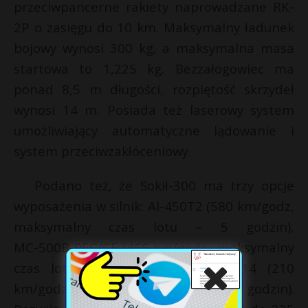
przeciwpancerne rakiety naprowadzane RK-
2P o zasięgu do 10 km. Maksymalny ładunek
bojowy wynosi 300 kg, a maksymalna masa
startowa to 1,225 kg. Bezzałogowiec ma
ponad 8,5 m długości, rozpiętość skrzydeł
wynosi 14 m. Posiada też laserowy system
umożliwiający automatyczne lądowanie i
system przeciwzakłóceniowy.
Podano też, że Sokił-300 ma trzy opcje
wyposażenia w silnik: АІ-450Т2 (580 km/godz,
maksymalny czas lotu – 5 godzin),
МС-500В-05С/СЕ (466 km/godz., maksymalny
czas lotu – 3 godziny), Rotax 914 (210
km/godz, maksymalny czas lotu – 26 godzin).