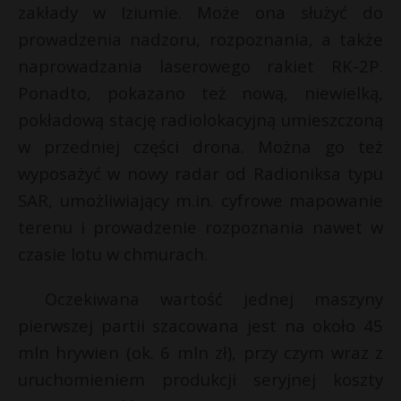
zakłady w Iziumie. Może ona służyć do
prowadzenia nadzoru, rozpoznania, a także
naprowadzania laserowego rakiet RK-2P.
Ponadto, pokazano też nową, niewielką,
pokładową stację radiolokacyjną umieszczoną
w przedniej części drona. Można go też
wyposażyć w nowy radar od Radioniksa typu
SAR, umożliwiający m.in. cyfrowe mapowanie
terenu i prowadzenie rozpoznania nawet w
czasie lotu w chmurach.
Oczekiwana wartość jednej maszyny
pierwszej partii szacowana jest na około 45
mln hrywien (ok. 6 mln zł), przy czym wraz z
uruchomieniem produkcji seryjnej koszty