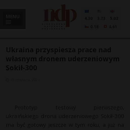
MENU
4.30
3.73
5.02
0.18
4.61
Ukraina przyspiesza prace nad
własnym dronem uderzeniowym
Sokił-300
i
15 czerwca, 2021
l
Prototyp testowy pierwszego,
ukraińskiego drona uderzeniowego Sokił-300
ma być gotowy jeszcze w tym roku, a już na