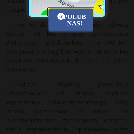
Rozwija prędkość przelotową od 150 do 335
km/godz., w zależności od silnika.
POLUB
NAS!
Promień działania przy łączności radiowej
wynosi 150 km, a przy wykorzystaniu
dodatkowych przekaźników – do 300 km.
Maksymalny zasięg lotu wynosi od 1000 km
(silnik МС-500В-05С/СЕ) do 3300 km (silnik
Rotax 914).
Podczas oficjalnej prezentacji
przedstawiono też szeroki wachlarz
wyposażenia radiolelektronicznego, który
można zainstalować na dronie. To
m.in.stabilizowana żyroskopowo optyczna
stacja naprowadzania, opracowana przez