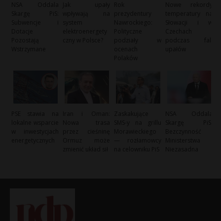
NSA Oddala
Jak upały
Rok
Nowe rekordy
Skargę PiS:
wpływają na
prezydentury
temperatury na
Subwencje i
system
Nawrockiego:
Słowacji i w
Dotacje
elektroenergety
Polityczne
Czechach
Pozostają
czny w Polsce?
podziały w
podczas fali
Wstrzymane
ocenach
upałów
Polaków
PSE stawia na
Iran i Oman:
Zaskakujące
NSA Oddala
lokalne wsparcie
Nowa trasa
SMS-y na grillu
Skargę PiS:
w inwestycjach
przez cieśninę
Morawieckiego
Bezczynność
energetycznych
Ormuz może
— rozłamowcy
Ministerstwa
zmienić układ sił
na celowniku PiS
Niezasadna