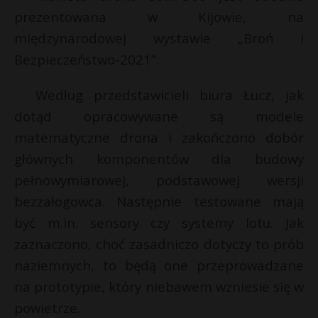
prezentowana w Kijowie, na
P
międzynarodowej wystawie „Broń i
Bezpieczeństwo-2021”.
Według przedstawicieli biura Łucz, jak
E
dotąd opracowywane są modele
matematyczne drona i zakończono dobór
i
l
głównych komponentów dla budowy
pełnowymiarowej, podstawowej wersji
bezzałogowca. Następnie testowane mają
być m.in. sensory czy systemy lotu. Jak
zaznaczono, choć zasadniczo dotyczy to prób
naziemnych, to będą one przeprowadzane
E
na prototypie, który niebawem wzniesie się w
powietrze.