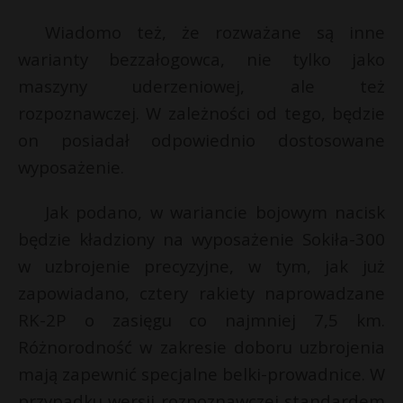
t
i
l
Wiadomo też, że rozważane są inne
r
warianty bezzałogowca, nie tylko jako
maszyny uderzeniowej, ale też
s
s
rozpoznawczej. W zależności od tego, będzie
on posiadał odpowiednio dostosowane
t
wyposażenie.
Jak podano, w wariancie bojowym nacisk
będzie kładziony na wyposażenie Sokiła-300
w uzbrojenie precyzyjne, w tym, jak już
zapowiadano, cztery rakiety naprowadzane
RK-2P o zasięgu co najmniej 7,5 km.
Różnorodność w zakresie doboru uzbrojenia
mają zapewnić specjalne belki-prowadnice. W
przypadku wersji rozpoznawczej standardem