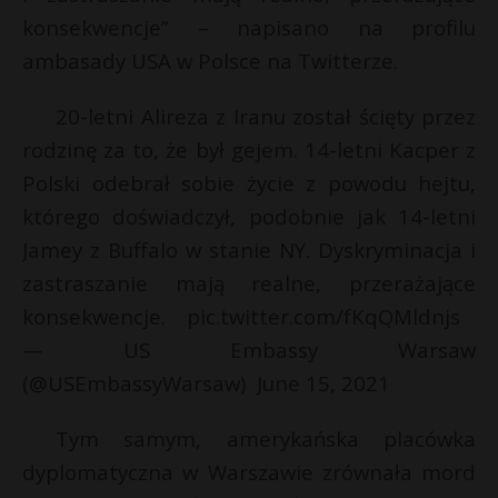
konsekwencje” – napisano na profilu
P
ambasady USA w Polsce na Twitterze.
20-letni Alireza z Iranu został ścięty przez
rodzinę za to, że był gejem. 14-letni Kacper z
E
Polski odebrał sobie życie z powodu hejtu,
i
którego doświadczył, podobnie jak 14-letni
l
Jamey z Buffalo w stanie NY. Dyskryminacja i
zastraszanie mają realne, przerażające
konsekwencje. pic.twitter.com/fKqQMldnjs
— US Embassy Warsaw
(@USEmbassyWarsaw) June 15, 2021
Tym samym, amerykańska placówka
r
dyplomatyczna w Warszawie zrównała mord