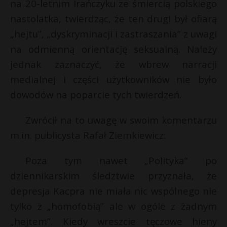
t
na 20-letnim Irańczyku ze śmiercią polskiego
s
nastolatka, twierdząc, że ten drugi był ofiarą
r
s
„hejtu”, „dyskryminacji i zastraszania” z uwagi
na odmienną orientację seksualną. Należy
s
s
jednak zaznaczyć, że wbrew narracji
medialnej i części użytkowników nie było
dowodów na poparcie tych twierdzeń.
Zwrócił na to uwagę w swoim komentarzu
m.in. publicysta Rafał Ziemkiewicz:
Poza tym nawet „Polityka” po
dziennikarskim śledztwie przyznała, że
depresja Kacpra nie miała nic wspólnego nie
tylko z „homofobią” ale w ogóle z żadnym
„hejtem”. Kiedy wreszcie tęczowe hieny