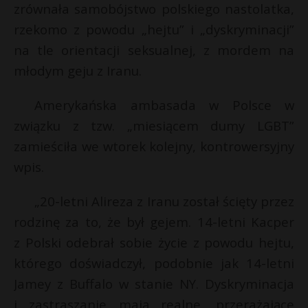
zrównała samobójstwo polskiego nastolatka,
rzekomo z powodu „hejtu” i „dyskryminacji”
na tle orientacji seksualnej, z mordem na
młodym geju z Iranu.
Amerykańska ambasada w Polsce w
związku z tzw. „miesiącem dumy LGBT”
zamieściła we wtorek kolejny, kontrowersyjny
wpis.
„20-letni Alireza z Iranu został ścięty przez
rodzinę za to, że był gejem. 14-letni Kacper
z Polski odebrał sobie życie z powodu hejtu,
którego doświadczył, podobnie jak 14-letni
Jamey z Buffalo w stanie NY. Dyskryminacja
i zastraszanie mają realne, przerażające