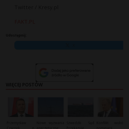
Twitter / Kresy.pl
FAKT.PL
Udostępnij:
X
WIĘCEJ POSTÓW
Przemysław
Nowe wyzwania
Szwedzki Sąd
Konflikt wokół
Czarnek o
energetyczne:
Przekazuje
nominacji