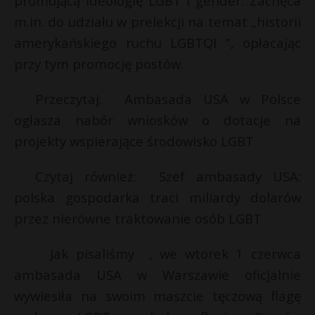
promującą ideologię LGBT i gender. Zachęca
m.in. do udziału w prelekcji na temat „historii
amerykańskiego ruchu LGBTQI ”, opłacając
przy tym promocję postów.
Przeczytaj: Ambasada USA w Polsce
ogłasza nabór wniosków o dotacje na
projekty wspierające środowisko LGBT
Czytaj również: Szef ambasady USA:
polska gospodarka traci miliardy dolarów
przez nierówne traktowanie osób LGBT
Jak pisaliśmy , we wtorek 1 czerwca
ambasada USA w Warszawie oficjalnie
wywiesiła na swoim maszcie tęczową flagę