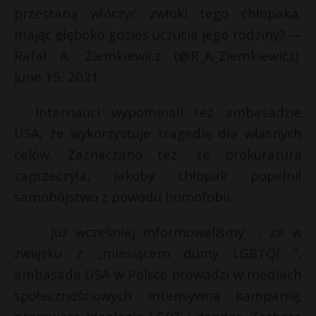
przestaną włóczyć zwłoki tego chłopaka,
mając głęboko gdzieś uczucia jego rodziny? —
Rafał A. Ziemkiewicz (@R_A_Ziemkiewicz)
June 15, 2021
Internauci wypominali też ambasadzie
USA, że wykorzystuje tragedię dla własnych
celów. Zaznaczano też, że prokuratura
zaprzeczyła, jakoby chłopak popełnił
samobójstwo z powodu homofobii.
Już wcześniej informowaliśmy , że w
związku z „miesiącem dumy LGBTQI ”,
ambasada USA w Polsce prowadzi w mediach
społecznościowych intensywną kampanię,