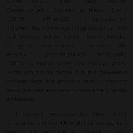
ruchu LGBT, obok flagi Stanów
Zjednoczonych. „Czerwiec to Miesiąc Dumy
LGBTQI #Pride2021 ! Uprzedzenia,
przemoc, dyskryminacja i stygmatyzacja osób
LGBTQI musi dobiec końca – koniec, kropka.
W geście solidarności i wsparcia dla
wszystkich przedstawicieli środowiska
LGBTQI w Polsce przez cały miesiąc przed
naszą Ambasadą będzie z duma powiewała
tęczowa flaga. Nie jesteście sami” – czytamy
we wpisie zamieszczonym przez amerykańską
ambasadę.
1 czerwca prezydent Joe Biden, który
określa się jako katolik, wydał oświadczenie z
okazji „Miesiąca Dumy Lesbijek, Gejów,