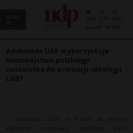
MENU
4.30
3.72
5.01
0.18
4.60
Ambasada USA wykorzystuje
samobójstwo polskiego
nastolatka do promocji ideologii
i
LGBT
15 czerwca, 2021
l
Ambasada USA w Polsce w ramach
kampanii promującej ideologię LGBT