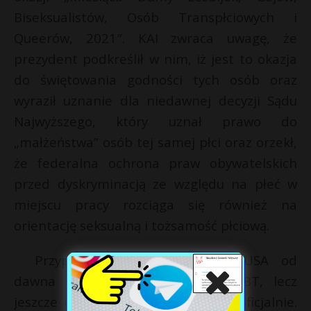
Biseksualistów, Osób Transpłciowych i
Queerów, 2021″. KAI zwraca uwagę, że
prezydent podkreślił w nim, iż jest to okazja
do świętowania godności tych osób oraz
wyraził uznanie dla niedawnej decyzji Sądu
Najwyższego, który uznał prawo do
„małżeństwa” osób tej samej płci oraz orzekł,
że federalna ochrona praw obywatelskich
przed dyskryminacją ze względu na płeć w
miejscu pracy rozciąga się również na
orientację seksualną i tożsamość płciową.
Przypomnijmy, że ambasady USA od
dawna wywieszają flagi ruchu LGBT, lecz
jeszcze do niedawna czyniły to nieoficjalnie.