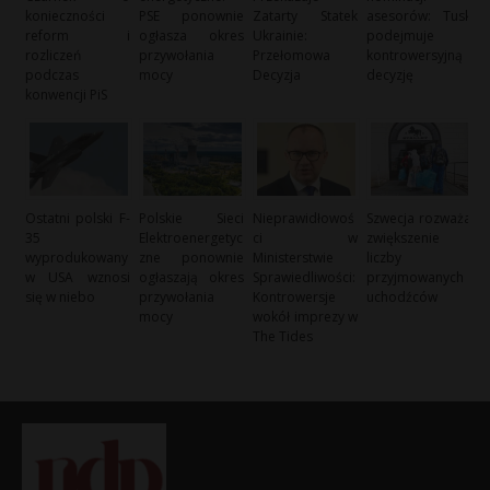
konieczności
PSE ponownie
Zatarty Statek
asesorów: Tusk
reform i
ogłasza okres
Ukrainie:
podejmuje
rozliczeń
przywołania
Przełomowa
kontrowersyjną
podczas
mocy
Decyzja
decyzję
konwencji PiS
Ostatni polski F-
Polskie Sieci
Nieprawidłowoś
Szwecja rozważa
35
Elektroenergetyc
ci w
zwiększenie
wyprodukowany
zne ponownie
Ministerstwie
liczby
w USA wznosi
ogłaszają okres
Sprawiedliwości:
przyjmowanych
się w niebo
przywołania
Kontrowersje
uchodźców
mocy
wokół imprezy w
The Tides