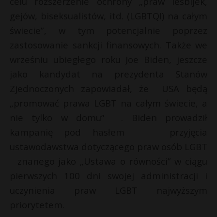
celu rozszerzenie ochrony „praw lesbijek,
gejów, biseksualistów, itd. (LGBTQI) na całym
świecie”, w tym potencjalnie poprzez
zastosowanie sankcji finansowych. Także we
wrześniu ubiegłego roku Joe Biden, jeszcze
jako kandydat na prezydenta Stanów
Zjednoczonych zapowiadał, że USA będą
„promować prawa LGBT na całym świecie, a
nie tylko w domu” . Biden prowadził
kampanię pod hasłem przyjęcia
ustawodawstwa dotyczącego praw osób LGBT
znanego jako „Ustawa o równości” w ciągu
pierwszych 100 dni swojej administracji i
uczynienia praw LGBT najwyższym
priorytetem.