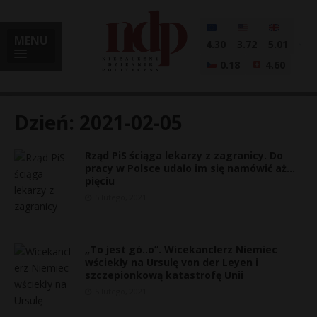
MENU
4.30
3.72
5.01
0.18
4.60
Dzień:
2021-02-05
Rząd PiS ściąga lekarzy z zagranicy. Do
i
pracy w Polsce udało im się namówić aż…
pięciu
5 lutego, 2021
l
„To jest gó..o”. Wicekanclerz Niemiec
wściekły na Ursulę von der Leyen i
szczepionkową katastrofę Unii
5 lutego, 2021