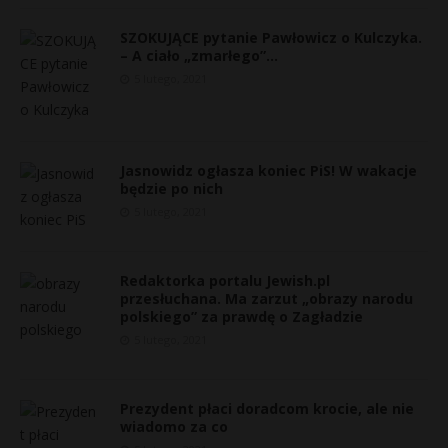
SZOKUJĄCE pytanie Pawłowicz o Kulczyka.
– A ciało „zmarłego”…
5 lutego, 2021
Jasnowidz ogłasza koniec PiS! W wakacje
będzie po nich
5 lutego, 2021
Redaktorka portalu Jewish.pl
przesłuchana. Ma zarzut „obrazy narodu
polskiego” za prawdę o Zagładzie
5 lutego, 2021
Prezydent płaci doradcom krocie, ale nie
wiadomo za co